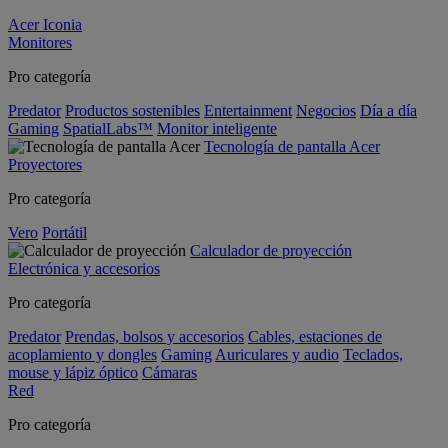
Acer Iconia
Monitores
Pro categoría
Predator
Productos sostenibles
Entertainment
Negocios
Día a día
Gaming
SpatialLabs™
Monitor inteligente
Tecnología de pantalla Acer
Proyectores
Pro categoría
Vero
Portátil
Calculador de proyección
Electrónica y accesorios
Pro categoría
Predator
Prendas, bolsos y accesorios
Cables, estaciones de
acoplamiento y dongles
Gaming
Auriculares y audio
Teclados,
mouse y lápiz óptico
Cámaras
Red
Pro categoría