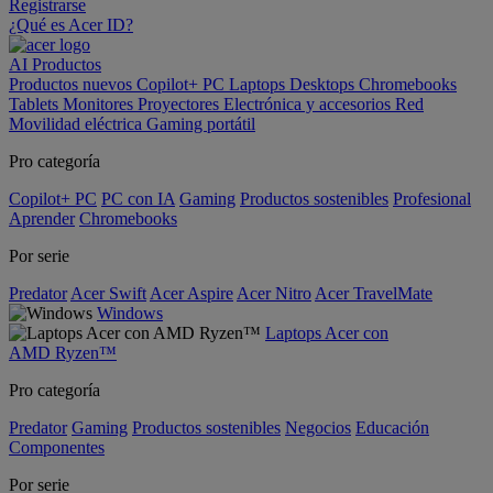
Registrarse
¿Qué es Acer ID?
AI
Productos
Productos nuevos
Copilot+ PC
Laptops
Desktops
Chromebooks
Tablets
Monitores
Proyectores
Electrónica y accesorios
Red
Movilidad eléctrica
Gaming portátil
Pro categoría
Copilot+ PC
PC con IA
Gaming
Productos sostenibles
Profesional
Aprender
Chromebooks
Por serie
Predator
Acer Swift
Acer Aspire
Acer Nitro
Acer TravelMate
Windows
Laptops Acer con
AMD Ryzen™
Pro categoría
Predator
Gaming
Productos sostenibles
Negocios
Educación
Componentes
Por serie