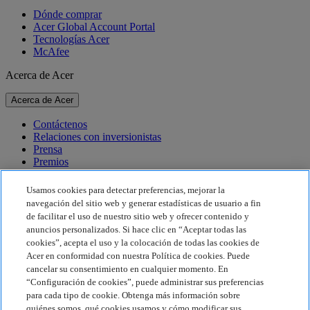
Dónde comprar
Acer Global Account Portal
Tecnologías Acer
McAfee
Acerca de Acer
Acerca de Acer
Contáctenos
Relaciones con inversionistas
Prensa
Premios
Eventos
Usamos cookies para detectar preferencias, mejorar la
Sostenibilidad
navegación del sitio web y generar estadísticas de usuario a fin
de facilitar el uso de nuestro sitio web y ofrecer contenido y
Sostenibilidad
anuncios personalizados. Si hace clic en “Aceptar todas las
cookies”, acepta el uso y la colocación de todas las cookies de
Responsabilidad social corporativa
Acer en conformidad con nuestra Política de cookies. Puede
Huella de carbono del producto
cancelar su consentimiento en cualquier momento. En
Proyecto Humanity
“Configuración de cookies”, puede administrar sus preferencias
Earthion
para cada tipo de cookie. Obtenga más información sobre
Política de privacidad
quiénes somos, qué cookies usamos y cómo modificar sus