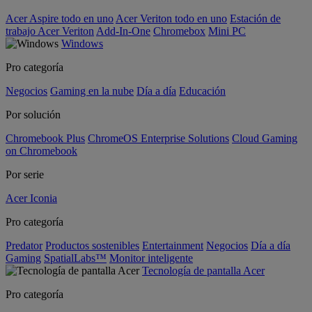
Acer Aspire todo en uno
Acer Veriton todo en uno
Estación de
trabajo Acer Veriton
Add-In-One
Chromebox
Mini PC
Windows
Pro categoría
Negocios
Gaming en la nube
Día a día
Educación
Por solución
Chromebook Plus
ChromeOS Enterprise Solutions
Cloud Gaming
on Chromebook
Por serie
Acer Iconia
Pro categoría
Predator
Productos sostenibles
Entertainment
Negocios
Día a día
Gaming
SpatialLabs™
Monitor inteligente
Tecnología de pantalla Acer
Pro categoría