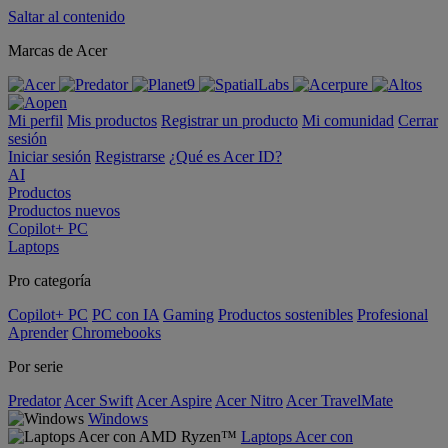
Saltar al contenido
Marcas de Acer
Mi perfil
Mis productos
Registrar un producto
Mi comunidad
Cerrar
sesión
Iniciar sesión
Registrarse
¿Qué es Acer ID?
AI
Productos
Productos nuevos
Copilot+ PC
Laptops
Pro categoría
Copilot+ PC
PC con IA
Gaming
Productos sostenibles
Profesional
Aprender
Chromebooks
Por serie
Predator
Acer Swift
Acer Aspire
Acer Nitro
Acer TravelMate
Windows
Laptops Acer con