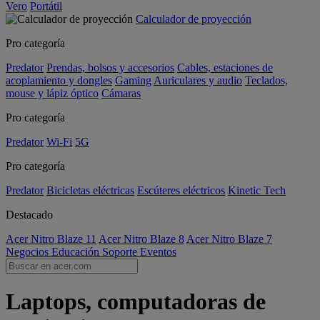
Vero
Portátil
Calculador de proyección
Pro categoría
Predator
Prendas, bolsos y accesorios
Cables, estaciones de
acoplamiento y dongles
Gaming
Auriculares y audio
Teclados,
mouse y lápiz óptico
Cámaras
Pro categoría
Predator
Wi-Fi
5G
Pro categoría
Predator
Bicicletas eléctricas
Escúteres eléctricos
Kinetic Tech
Destacado
Acer Nitro Blaze 11
Acer Nitro Blaze 8
Acer Nitro Blaze 7
Negocios
Educación
Soporte
Eventos
Laptops, computadoras de