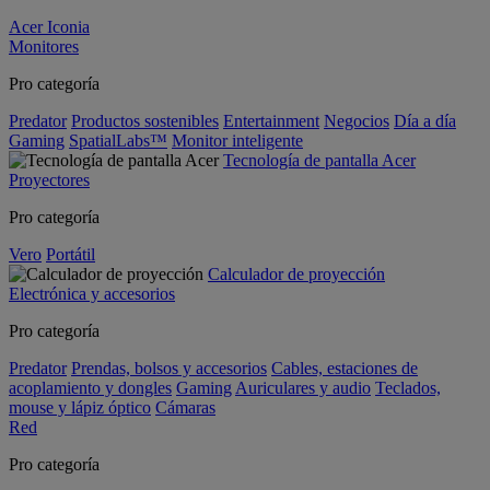
Acer Iconia
Monitores
Pro categoría
Predator
Productos sostenibles
Entertainment
Negocios
Día a día
Gaming
SpatialLabs™
Monitor inteligente
Tecnología de pantalla Acer
Proyectores
Pro categoría
Vero
Portátil
Calculador de proyección
Electrónica y accesorios
Pro categoría
Predator
Prendas, bolsos y accesorios
Cables, estaciones de
acoplamiento y dongles
Gaming
Auriculares y audio
Teclados,
mouse y lápiz óptico
Cámaras
Red
Pro categoría