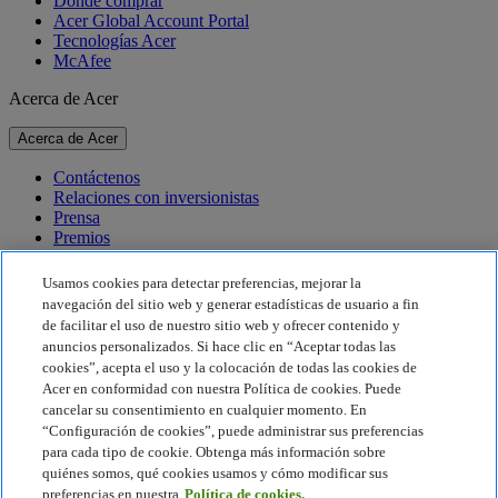
Dónde comprar
Acer Global Account Portal
Tecnologías Acer
McAfee
Acerca de Acer
Acerca de Acer
Contáctenos
Relaciones con inversionistas
Prensa
Premios
Eventos
Usamos cookies para detectar preferencias, mejorar la
Sostenibilidad
navegación del sitio web y generar estadísticas de usuario a fin
de facilitar el uso de nuestro sitio web y ofrecer contenido y
Sostenibilidad
anuncios personalizados. Si hace clic en “Aceptar todas las
cookies”, acepta el uso y la colocación de todas las cookies de
Responsabilidad social corporativa
Acer en conformidad con nuestra Política de cookies. Puede
Huella de carbono del producto
cancelar su consentimiento en cualquier momento. En
Proyecto Humanity
“Configuración de cookies”, puede administrar sus preferencias
Earthion
para cada tipo de cookie. Obtenga más información sobre
Política de privacidad
quiénes somos, qué cookies usamos y cómo modificar sus
Política de cookies
preferencias en nuestra
Política de cookies.