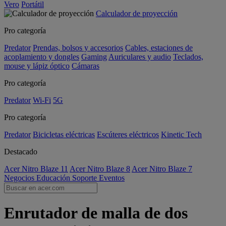
Vero
Portátil
Calculador de proyección
Pro categoría
Predator
Prendas, bolsos y accesorios
Cables, estaciones de
acoplamiento y dongles
Gaming
Auriculares y audio
Teclados,
mouse y lápiz óptico
Cámaras
Pro categoría
Predator
Wi-Fi
5G
Pro categoría
Predator
Bicicletas eléctricas
Escúteres eléctricos
Kinetic Tech
Destacado
Acer Nitro Blaze 11
Acer Nitro Blaze 8
Acer Nitro Blaze 7
Negocios
Educación
Soporte
Eventos
Enrutador de malla de dos