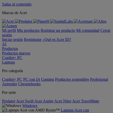
Saltar al contenido
Marcas de Acer
Mi perfil
Mis productos
Registrar un producto
Mi comunidad
Cerrar
sesión
Iniciar sesión
Registrarse
¿Qué es Acer ID?
AI
Productos
Productos nuevos
Copilot+ PC
Laptops
Pro categoría
Copilot+ PC
PC con IA
Gaming
Productos sostenibles
Profesional
Aprender
Chromebooks
Por serie
Predator
Acer Swift
Acer Aspire
Acer Nitro
Acer TravelMate
Windows
Laptops Acer con