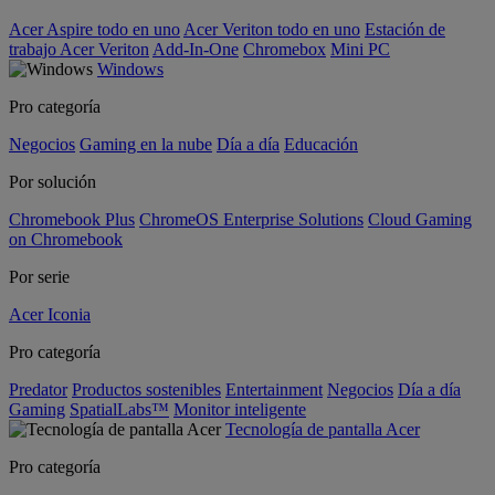
Acer Aspire todo en uno
Acer Veriton todo en uno
Estación de
trabajo Acer Veriton
Add-In-One
Chromebox
Mini PC
Windows
Pro categoría
Negocios
Gaming en la nube
Día a día
Educación
Por solución
Chromebook Plus
ChromeOS Enterprise Solutions
Cloud Gaming
on Chromebook
Por serie
Acer Iconia
Pro categoría
Predator
Productos sostenibles
Entertainment
Negocios
Día a día
Gaming
SpatialLabs™
Monitor inteligente
Tecnología de pantalla Acer
Pro categoría