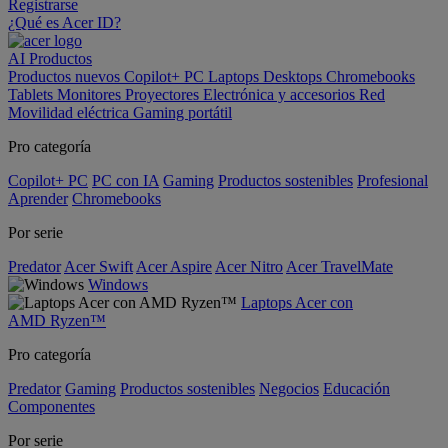
Registrarse
¿Qué es Acer ID?
AI
Productos
Productos nuevos
Copilot+ PC
Laptops
Desktops
Chromebooks
Tablets
Monitores
Proyectores
Electrónica y accesorios
Red
Movilidad eléctrica
Gaming portátil
Pro categoría
Copilot+ PC
PC con IA
Gaming
Productos sostenibles
Profesional
Aprender
Chromebooks
Por serie
Predator
Acer Swift
Acer Aspire
Acer Nitro
Acer TravelMate
Windows
Laptops Acer con
AMD Ryzen™
Pro categoría
Predator
Gaming
Productos sostenibles
Negocios
Educación
Componentes
Por serie