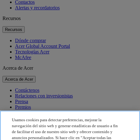
Contactos
Alertas y recordatorios
Recursos
Recursos
Dónde comprar
Acer Global Account Portal
Tecnologías Acer
McAfee
Acerca de Acer
Acerca de Acer
Contáctenos
Relaciones con inversionistas
Prensa
Premios
Eventos
Usamos cookies para detectar preferencias, mejorar la
Sostenibilidad
navegación del sitio web y generar estadísticas de usuario a fin
de facilitar el uso de nuestro sitio web y ofrecer contenido y
Sostenibilidad
anuncios personalizados. Si hace clic en “Aceptar todas las