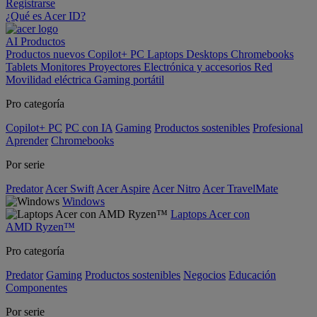
Registrarse
¿Qué es Acer ID?
AI
Productos
Productos nuevos
Copilot+ PC
Laptops
Desktops
Chromebooks
Tablets
Monitores
Proyectores
Electrónica y accesorios
Red
Movilidad eléctrica
Gaming portátil
Pro categoría
Copilot+ PC
PC con IA
Gaming
Productos sostenibles
Profesional
Aprender
Chromebooks
Por serie
Predator
Acer Swift
Acer Aspire
Acer Nitro
Acer TravelMate
Windows
Laptops Acer con
AMD Ryzen™
Pro categoría
Predator
Gaming
Productos sostenibles
Negocios
Educación
Componentes
Por serie