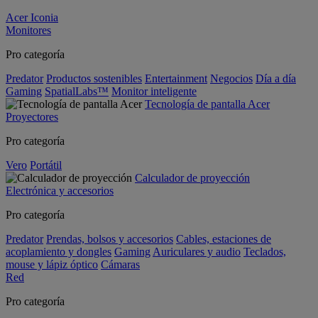
Acer Iconia
Monitores
Pro categoría
Predator
Productos sostenibles
Entertainment
Negocios
Día a día
Gaming
SpatialLabs™
Monitor inteligente
Tecnología de pantalla Acer
Proyectores
Pro categoría
Vero
Portátil
Calculador de proyección
Electrónica y accesorios
Pro categoría
Predator
Prendas, bolsos y accesorios
Cables, estaciones de
acoplamiento y dongles
Gaming
Auriculares y audio
Teclados,
mouse y lápiz óptico
Cámaras
Red
Pro categoría