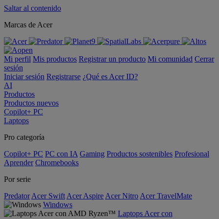
Saltar al contenido
Marcas de Acer
Mi perfil
Mis productos
Registrar un producto
Mi comunidad
Cerrar
sesión
Iniciar sesión
Registrarse
¿Qué es Acer ID?
AI
Productos
Productos nuevos
Copilot+ PC
Laptops
Pro categoría
Copilot+ PC
PC con IA
Gaming
Productos sostenibles
Profesional
Aprender
Chromebooks
Por serie
Predator
Acer Swift
Acer Aspire
Acer Nitro
Acer TravelMate
Windows
Laptops Acer con