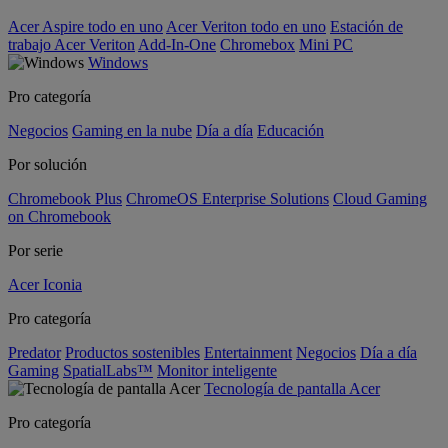
Acer Aspire todo en uno
Acer Veriton todo en uno
Estación de
trabajo Acer Veriton
Add-In-One
Chromebox
Mini PC
Windows
Pro categoría
Negocios
Gaming en la nube
Día a día
Educación
Por solución
Chromebook Plus
ChromeOS Enterprise Solutions
Cloud Gaming
on Chromebook
Por serie
Acer Iconia
Pro categoría
Predator
Productos sostenibles
Entertainment
Negocios
Día a día
Gaming
SpatialLabs™
Monitor inteligente
Tecnología de pantalla Acer
Pro categoría