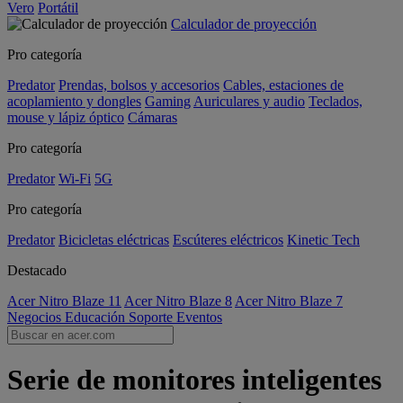
Vero
Portátil
Calculador de proyección
Pro categoría
Predator
Prendas, bolsos y accesorios
Cables, estaciones de
acoplamiento y dongles
Gaming
Auriculares y audio
Teclados,
mouse y lápiz óptico
Cámaras
Pro categoría
Predator
Wi-Fi
5G
Pro categoría
Predator
Bicicletas eléctricas
Escúteres eléctricos
Kinetic Tech
Destacado
Acer Nitro Blaze 11
Acer Nitro Blaze 8
Acer Nitro Blaze 7
Negocios
Educación
Soporte
Eventos
Serie de monitores inteligentes