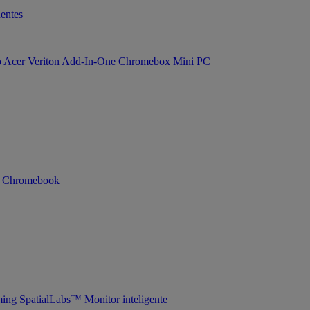
entes
o Acer Veriton
Add-In-One
Chromebox
Mini PC
n Chromebook
ing
SpatialLabs™
Monitor inteligente