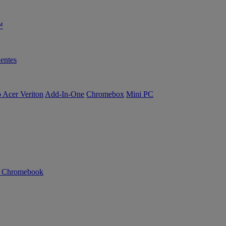
™
entes
o Acer Veriton
Add-In-One
Chromebox
Mini PC
n Chromebook