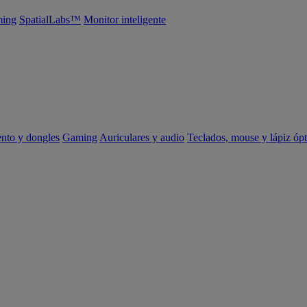
ing
SpatialLabs™
Monitor inteligente
ento y dongles
Gaming
Auriculares y audio
Teclados, mouse y lápiz ópt