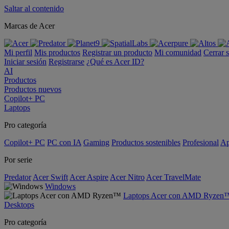
Saltar al contenido
Marcas de Acer
Mi perfil
Mis productos
Registrar un producto
Mi comunidad
Cerrar 
Iniciar sesión
Registrarse
¿Qué es Acer ID?
AI
Productos
Productos nuevos
Copilot+ PC
Laptops
Pro categoría
Copilot+ PC
PC con IA
Gaming
Productos sostenibles
Profesional
Ap
Por serie
Predator
Acer Swift
Acer Aspire
Acer Nitro
Acer TravelMate
Windows
Laptops Acer con AMD Ryzen
Desktops
Pro categoría