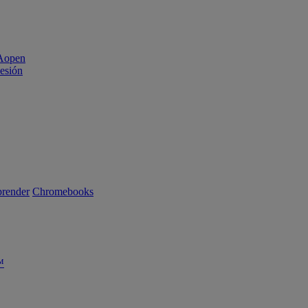
sesión
render
Chromebooks
™