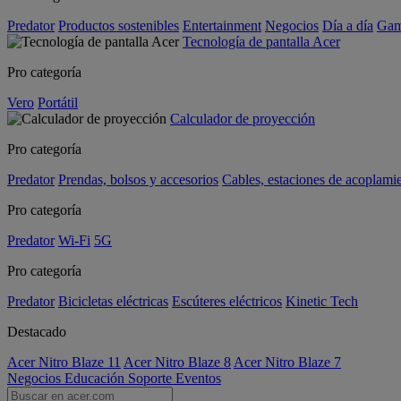
Predator
Productos sostenibles
Entertainment
Negocios
Día a día
Gam
Tecnología de pantalla Acer
Pro categoría
Vero
Portátil
Calculador de proyección
Pro categoría
Predator
Prendas, bolsos y accesorios
Cables, estaciones de acoplami
Pro categoría
Predator
Wi-Fi
5G
Pro categoría
Predator
Bicicletas eléctricas
Escúteres eléctricos
Kinetic Tech
Destacado
Acer Nitro Blaze 11
Acer Nitro Blaze 8
Acer Nitro Blaze 7
Negocios
Educación
Soporte
Eventos