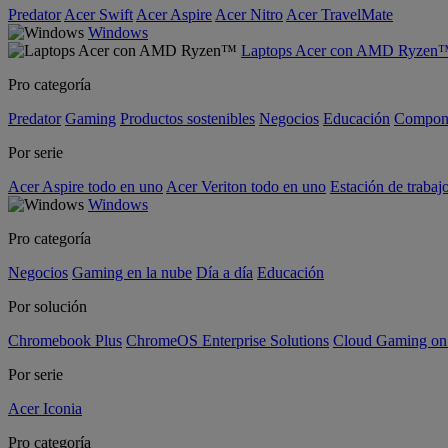
Predator
Acer Swift
Acer Aspire
Acer Nitro
Acer TravelMate
Windows
Laptops Acer con AMD Ryzen
Pro categoría
Predator
Gaming
Productos sostenibles
Negocios
Educación
Compon
Por serie
Acer Aspire todo en uno
Acer Veriton todo en uno
Estación de trabaj
Windows
Pro categoría
Negocios
Gaming en la nube
Día a día
Educación
Por solución
Chromebook Plus
ChromeOS Enterprise Solutions
Cloud Gaming o
Por serie
Acer Iconia
Pro categoría