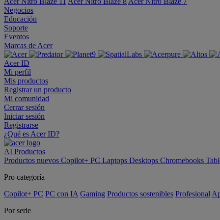
Acer Nitro Blaze 11
Acer Nitro Blaze 8
Acer Nitro Blaze 7
Negocios
Educación
Soporte
Eventos
Marcas de Acer
Acer ID
Mi perfil
Mis productos
Registrar un producto
Mi comunidad
Cerrar sesión
Iniciar sesión
Registrarse
¿Qué es Acer ID?
AI
Productos
Productos nuevos
Copilot+ PC
Laptops
Desktops
Chromebooks
Tabl
Pro categoría
Copilot+ PC
PC con IA
Gaming
Productos sostenibles
Profesional
Ap
Por serie