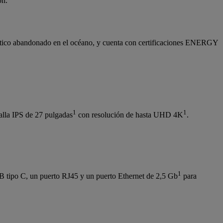
ón.
lástico abandonado en el océano, y cuenta con certificaciones ENERGY
1
1
talla IPS de 27 pulgadas
con resolución de hasta UHD 4K
.
1
B tipo C, un puerto RJ45 y un puerto Ethernet de 2,5 Gb
para