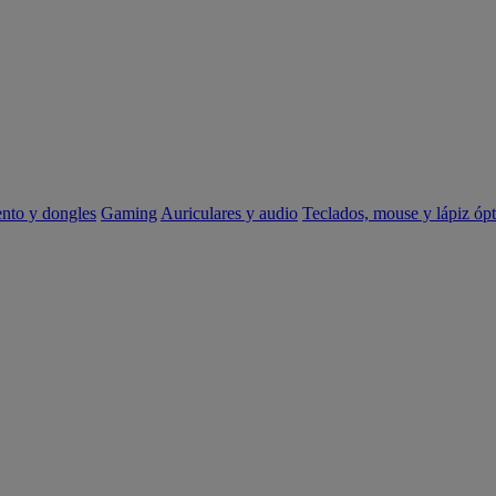
ento y dongles
Gaming
Auriculares y audio
Teclados, mouse y lápiz ópt