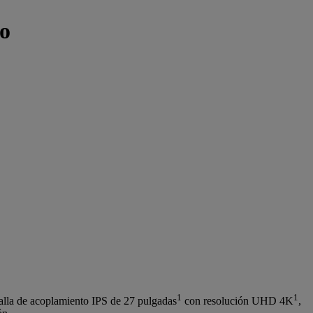
co
1
1
talla de acoplamiento IPS de 27 pulgadas
con resolución UHD 4K
,