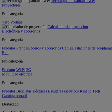
Tecnología de pantalla Acer
Proyectores
Pro categoría
Vero
Portátil
Calculador de proyección
Electrónica y accesorios
Pro categoría
Predator
Prendas, bolsos y accesorios
Cables, estaciones de acoplami
Red
Pro categoría
Predator
Wi-Fi
5G
Movilidad eléctrica
Pro categoría
Predator
Bicicletas eléctricas
Escúteres eléctricos
Kinetic Tech
Gaming portátil
Destacado