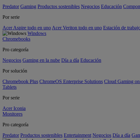
Predator
Gaming
Productos sostenibles
Negocios
Educación
Compon
Por serie
Acer Aspire todo en uno
Acer Veriton todo en uno
Estación de trabaj
Windows
Chromebooks
Pro categoría
Negocios
Gaming en la nube
Día a día
Educación
Por solución
Chromebook Plus
ChromeOS Enterprise Solutions
Cloud Gaming o
Tablets
Por serie
Acer Iconia
Monitores
Pro categoría
Predator
Productos sostenibles
Entertainment
Negocios
Día a día
Gam