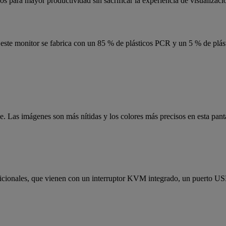
dos para mayor productividad sin sacrificar la experiencia de visualizaci
e, este monitor se fabrica con un 85 % de plásticos PCR y un 5 % de p
e. Las imágenes son más nítidas y los colores más precisos en esta pan
dicionales, que vienen con un interruptor KVM integrado, un puerto US