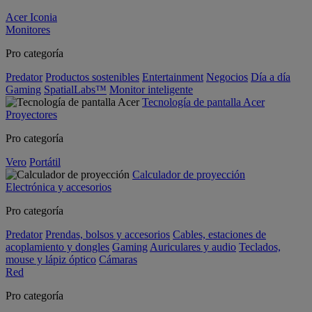
Acer Iconia
Monitores
Pro categoría
Predator
Productos sostenibles
Entertainment
Negocios
Día a día
Gaming
SpatialLabs™
Monitor inteligente
Tecnología de pantalla Acer
Proyectores
Pro categoría
Vero
Portátil
Calculador de proyección
Electrónica y accesorios
Pro categoría
Predator
Prendas, bolsos y accesorios
Cables, estaciones de
acoplamiento y dongles
Gaming
Auriculares y audio
Teclados,
mouse y lápiz óptico
Cámaras
Red
Pro categoría