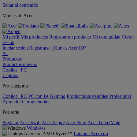
Saltar al contenido
Marcas de Acer
Mi perfil
Mis productos
Registrar un producto
Mi comunidad
Cerrar
sesión
Iniciar sesión
Registrarse
¿Qué es Acer ID?
AI
Productos
Productos nuevos
Copilot+ PC
Laptops
Pro categoría
Copilot+ PC
PC con IA
Gaming
Productos sostenibles
Profesional
Aprender
Chromebooks
Por serie
Predator
Acer Swift
Acer Aspire
Acer Nitro
Acer TravelMate
Windows
Laptops Acer con