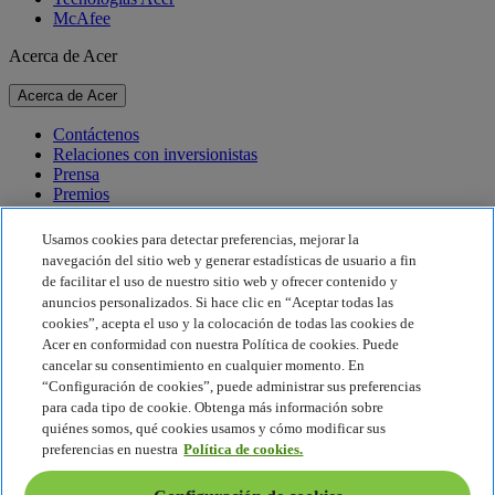
McAfee
Acerca de Acer
Acerca de Acer
Contáctenos
Relaciones con inversionistas
Prensa
Premios
Eventos
Usamos cookies para detectar preferencias, mejorar la
Sostenibilidad
navegación del sitio web y generar estadísticas de usuario a fin
de facilitar el uso de nuestro sitio web y ofrecer contenido y
Sostenibilidad
anuncios personalizados. Si hace clic en “Aceptar todas las
cookies”, acepta el uso y la colocación de todas las cookies de
Responsabilidad social corporativa
Acer en conformidad con nuestra Política de cookies. Puede
Huella de carbono del producto
cancelar su consentimiento en cualquier momento. En
Proyecto Humanity
“Configuración de cookies”, puede administrar sus preferencias
Earthion
para cada tipo de cookie. Obtenga más información sobre
Política de privacidad
quiénes somos, qué cookies usamos y cómo modificar sus
Política de cookies
preferencias en nuestra
Política de cookies.
Aviso legal
Información legal adicional