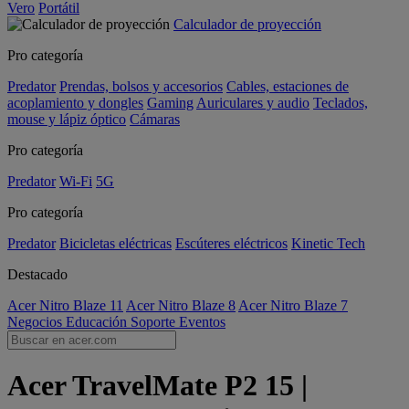
Vero
Portátil
Calculador de proyección
Pro categoría
Predator
Prendas, bolsos y accesorios
Cables, estaciones de
acoplamiento y dongles
Gaming
Auriculares y audio
Teclados,
mouse y lápiz óptico
Cámaras
Pro categoría
Predator
Wi-Fi
5G
Pro categoría
Predator
Bicicletas eléctricas
Escúteres eléctricos
Kinetic Tech
Destacado
Acer Nitro Blaze 11
Acer Nitro Blaze 8
Acer Nitro Blaze 7
Negocios
Educación
Soporte
Eventos
Acer TravelMate P2 15 |