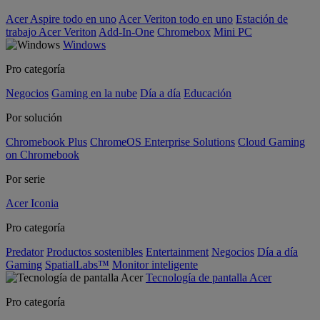
Acer Aspire todo en uno
Acer Veriton todo en uno
Estación de
trabajo Acer Veriton
Add-In-One
Chromebox
Mini PC
Windows
Pro categoría
Negocios
Gaming en la nube
Día a día
Educación
Por solución
Chromebook Plus
ChromeOS Enterprise Solutions
Cloud Gaming
on Chromebook
Por serie
Acer Iconia
Pro categoría
Predator
Productos sostenibles
Entertainment
Negocios
Día a día
Gaming
SpatialLabs™
Monitor inteligente
Tecnología de pantalla Acer
Pro categoría