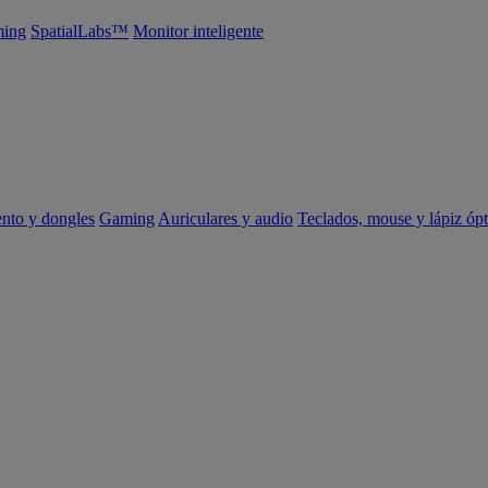
ing
SpatialLabs™
Monitor inteligente
ento y dongles
Gaming
Auriculares y audio
Teclados, mouse y lápiz ópt