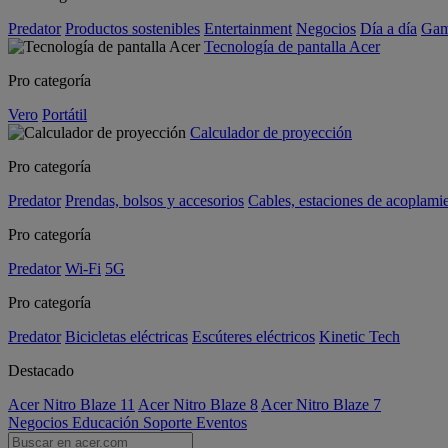
Predator
Productos sostenibles
Entertainment
Negocios
Día a día
Gam
Tecnología de pantalla Acer
Pro categoría
Vero
Portátil
Calculador de proyección
Pro categoría
Predator
Prendas, bolsos y accesorios
Cables, estaciones de acoplami
Pro categoría
Predator
Wi-Fi
5G
Pro categoría
Predator
Bicicletas eléctricas
Escúteres eléctricos
Kinetic Tech
Destacado
Acer Nitro Blaze 11
Acer Nitro Blaze 8
Acer Nitro Blaze 7
Negocios
Educación
Soporte
Eventos