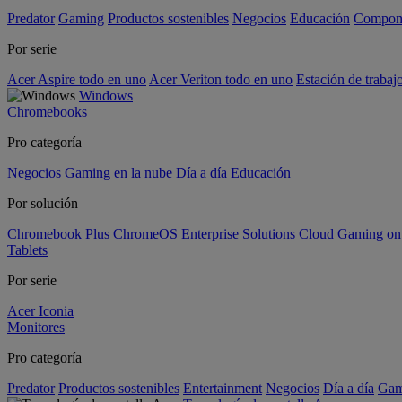
Predator
Gaming
Productos sostenibles
Negocios
Educación
Compon
Por serie
Acer Aspire todo en uno
Acer Veriton todo en uno
Estación de trabaj
Windows
Chromebooks
Pro categoría
Negocios
Gaming en la nube
Día a día
Educación
Por solución
Chromebook Plus
ChromeOS Enterprise Solutions
Cloud Gaming o
Tablets
Por serie
Acer Iconia
Monitores
Pro categoría
Predator
Productos sostenibles
Entertainment
Negocios
Día a día
Gam