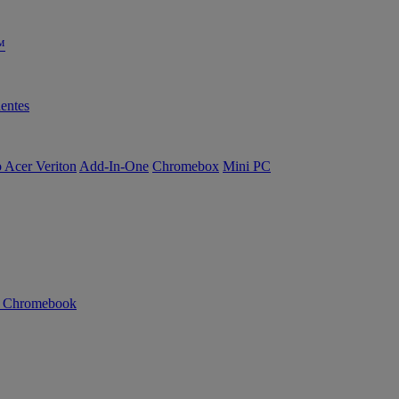
™
entes
o Acer Veriton
Add-In-One
Chromebox
Mini PC
n Chromebook