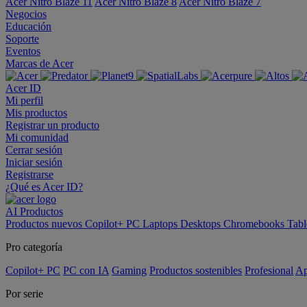
Acer Nitro Blaze 11
Acer Nitro Blaze 8
Acer Nitro Blaze 7
Negocios
Educación
Soporte
Eventos
Marcas de Acer
Acer ID
Mi perfil
Mis productos
Registrar un producto
Mi comunidad
Cerrar sesión
Iniciar sesión
Registrarse
¿Qué es Acer ID?
AI
Productos
Productos nuevos
Copilot+ PC
Laptops
Desktops
Chromebooks
Tabl
Pro categoría
Copilot+ PC
PC con IA
Gaming
Productos sostenibles
Profesional
Ap
Por serie