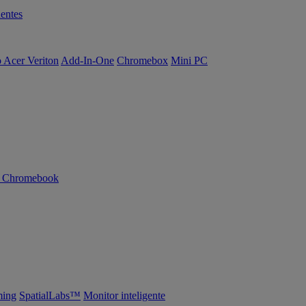
entes
o Acer Veriton
Add-In-One
Chromebox
Mini PC
n Chromebook
ing
SpatialLabs™
Monitor inteligente