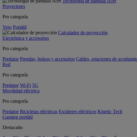
Tecnología de pantalla Acer
Proyectores
Pro categoría
Vero
Portátil
Calculador de proyección
Electrónica y accesorios
Pro categoría
Predator
Prendas, bolsos y accesorios
Cables, estaciones de acoplami
Red
Pro categoría
Predator
Wi-Fi
5G
Movilidad eléctrica
Pro categoría
Predator
Bicicletas eléctricas
Escúteres eléctricos
Kinetic Tech
Gaming portátil
Destacado