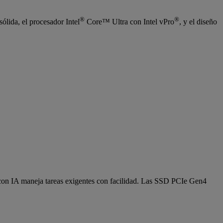
®
®
ólida, el procesador Intel
Core™ Ultra con Intel vPro
, y el diseño
n IA maneja tareas exigentes con facilidad. Las SSD PCIe Gen4