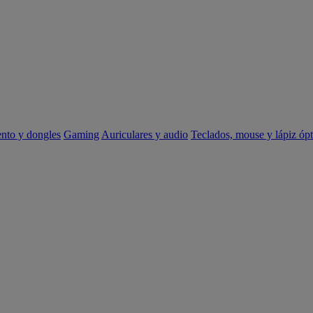
ento y dongles
Gaming
Auriculares y audio
Teclados, mouse y lápiz ópt