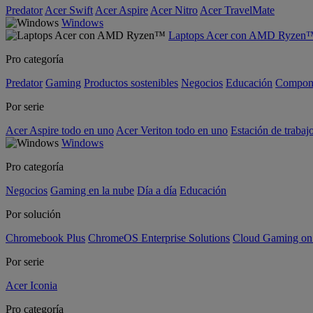
Predator
Acer Swift
Acer Aspire
Acer Nitro
Acer TravelMate
Windows
Laptops Acer con AMD Ryzen
Pro categoría
Predator
Gaming
Productos sostenibles
Negocios
Educación
Compon
Por serie
Acer Aspire todo en uno
Acer Veriton todo en uno
Estación de trabaj
Windows
Pro categoría
Negocios
Gaming en la nube
Día a día
Educación
Por solución
Chromebook Plus
ChromeOS Enterprise Solutions
Cloud Gaming o
Por serie
Acer Iconia
Pro categoría