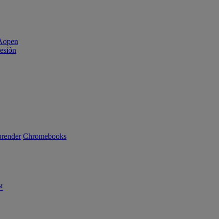
sesión
render
Chromebooks
™