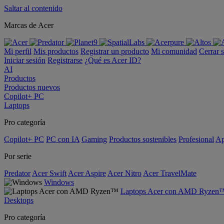
Saltar al contenido
Marcas de Acer
Mi perfil
Mis productos
Registrar un producto
Mi comunidad
Cerrar 
Iniciar sesión
Registrarse
¿Qué es Acer ID?
AI
Productos
Productos nuevos
Copilot+ PC
Laptops
Pro categoría
Copilot+ PC
PC con IA
Gaming
Productos sostenibles
Profesional
Ap
Por serie
Predator
Acer Swift
Acer Aspire
Acer Nitro
Acer TravelMate
Windows
Laptops Acer con AMD Ryzen
Desktops
Pro categoría