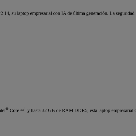
 14, su laptop empresarial con IA de última generación. La seguridad s
®
1
tel
Core™
y hasta 32 GB de RAM DDR5, esta laptop empresarial co