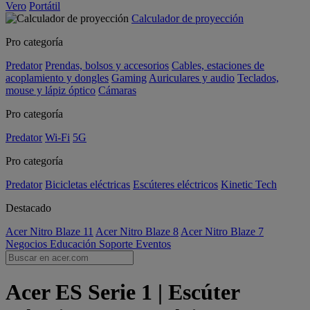
Vero
Portátil
Calculador de proyección
Pro categoría
Predator
Prendas, bolsos y accesorios
Cables, estaciones de
acoplamiento y dongles
Gaming
Auriculares y audio
Teclados,
mouse y lápiz óptico
Cámaras
Pro categoría
Predator
Wi-Fi
5G
Pro categoría
Predator
Bicicletas eléctricas
Escúteres eléctricos
Kinetic Tech
Destacado
Acer Nitro Blaze 11
Acer Nitro Blaze 8
Acer Nitro Blaze 7
Negocios
Educación
Soporte
Eventos
Acer ES Serie 1 | Escúter