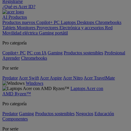
Registrarse
¿Qué es Acer ID?
AI
Productos
Productos nuevos
Copilot+ PC
Laptops
Desktops
Chromebooks
Tablets
Monitores
Proyectores
Electrónica y accesorios
Red
Movilidad eléctrica
Gaming portátil
Pro categoría
Copilot+ PC
PC con IA
Gaming
Productos sostenibles
Profesional
Aprender
Chromebooks
Por serie
Predator
Acer Swift
Acer Aspire
Acer Nitro
Acer TravelMate
Windows
Laptops Acer con
AMD Ryzen™
Pro categoría
Predator
Gaming
Productos sostenibles
Negocios
Educación
Componentes
Por serie