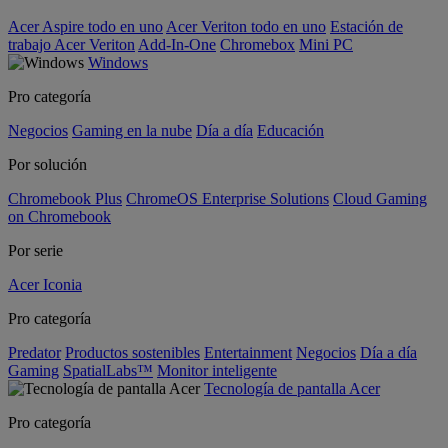
Acer Aspire todo en uno
Acer Veriton todo en uno
Estación de
trabajo Acer Veriton
Add-In-One
Chromebox
Mini PC
Windows
Pro categoría
Negocios
Gaming en la nube
Día a día
Educación
Por solución
Chromebook Plus
ChromeOS Enterprise Solutions
Cloud Gaming
on Chromebook
Por serie
Acer Iconia
Pro categoría
Predator
Productos sostenibles
Entertainment
Negocios
Día a día
Gaming
SpatialLabs™
Monitor inteligente
Tecnología de pantalla Acer
Pro categoría