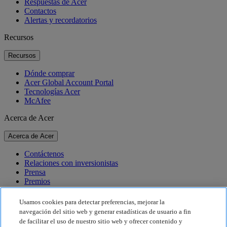
Respuestas de Acer
Contactos
Alertas y recordatorios
Recursos
Recursos
Dónde comprar
Acer Global Account Portal
Tecnologías Acer
McAfee
Acerca de Acer
Acerca de Acer
Contáctenos
Relaciones con inversionistas
Prensa
Premios
Eventos
Usamos cookies para detectar preferencias, mejorar la
Sostenibilidad
navegación del sitio web y generar estadísticas de usuario a fin
de facilitar el uso de nuestro sitio web y ofrecer contenido y
Sostenibilidad