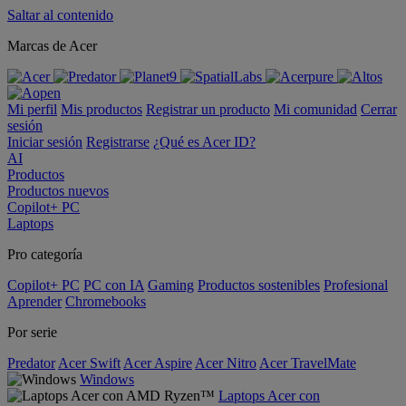
Saltar al contenido
Marcas de Acer
Mi perfil
Mis productos
Registrar un producto
Mi comunidad
Cerrar
sesión
Iniciar sesión
Registrarse
¿Qué es Acer ID?
AI
Productos
Productos nuevos
Copilot+ PC
Laptops
Pro categoría
Copilot+ PC
PC con IA
Gaming
Productos sostenibles
Profesional
Aprender
Chromebooks
Por serie
Predator
Acer Swift
Acer Aspire
Acer Nitro
Acer TravelMate
Windows
Laptops Acer con