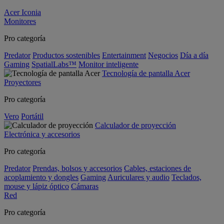
Acer Iconia
Monitores
Pro categoría
Predator
Productos sostenibles
Entertainment
Negocios
Día a día
Gaming
SpatialLabs™
Monitor inteligente
Tecnología de pantalla Acer
Proyectores
Pro categoría
Vero
Portátil
Calculador de proyección
Electrónica y accesorios
Pro categoría
Predator
Prendas, bolsos y accesorios
Cables, estaciones de
acoplamiento y dongles
Gaming
Auriculares y audio
Teclados,
mouse y lápiz óptico
Cámaras
Red
Pro categoría