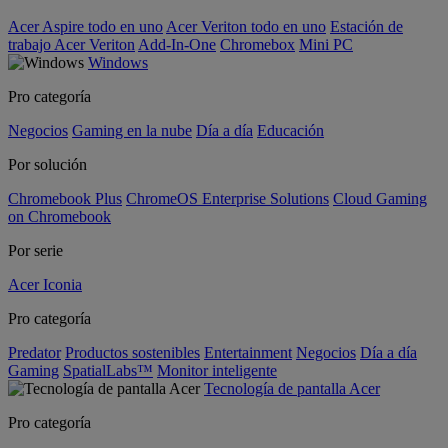
Acer Aspire todo en uno
Acer Veriton todo en uno
Estación de
trabajo Acer Veriton
Add-In-One
Chromebox
Mini PC
Windows
Pro categoría
Negocios
Gaming en la nube
Día a día
Educación
Por solución
Chromebook Plus
ChromeOS Enterprise Solutions
Cloud Gaming
on Chromebook
Por serie
Acer Iconia
Pro categoría
Predator
Productos sostenibles
Entertainment
Negocios
Día a día
Gaming
SpatialLabs™
Monitor inteligente
Tecnología de pantalla Acer
Pro categoría