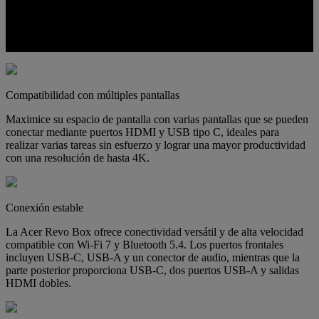
Diseñada para mantenerse fresca bajo carga, el diseño térmico
optimizado ayuda al sistema a mantenerse fresco y mantener un
rendimiento estable mientras mantiene el ruido ultrasilencioso, por lo
que su espacio de trabajo se mantiene cómodo y sin distracciones.
Compatibilidad con múltiples pantallas
Maximice su espacio de pantalla con varias pantallas que se pueden
conectar mediante puertos HDMI y USB tipo C, ideales para
realizar varias tareas sin esfuerzo y lograr una mayor productividad
con una resolución de hasta 4K.
Conexión estable
La Acer Revo Box ofrece conectividad versátil y de alta velocidad
compatible con Wi-Fi 7 y Bluetooth 5.4. Los puertos frontales
incluyen USB-C, USB-A y un conector de audio, mientras que la
parte posterior proporciona USB-C, dos puertos USB-A y salidas
HDMI dobles.