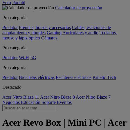
Vero
Portátil
Calculador de proyección
Pro categoría
Predator
Prendas, bolsos y accesorios
Cables, estaciones de
acoplamiento y dongles
Gaming
Auriculares y audio
Teclados,
mouse y lápiz óptico
Cámaras
Pro categoría
Predator
Wi-Fi
5G
Pro categoría
Predator
Bicicletas eléctricas
Escúteres eléctricos
Kinetic Tech
Destacado
Acer Nitro Blaze 11
Acer Nitro Blaze 8
Acer Nitro Blaze 7
Negocios
Educación
Soporte
Eventos
Acer Revo Box | Mini PC | Acer