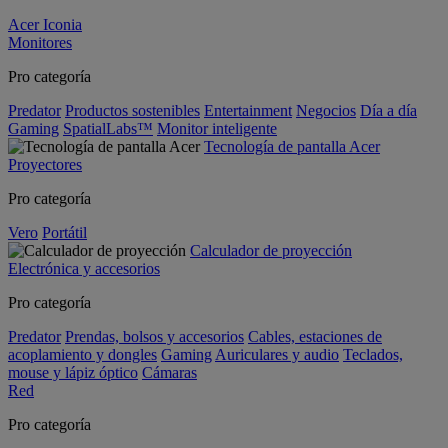
Acer Iconia
Monitores
Pro categoría
Predator
Productos sostenibles
Entertainment
Negocios
Día a día
Gaming
SpatialLabs™
Monitor inteligente
Tecnología de pantalla Acer
Proyectores
Pro categoría
Vero
Portátil
Calculador de proyección
Electrónica y accesorios
Pro categoría
Predator
Prendas, bolsos y accesorios
Cables, estaciones de
acoplamiento y dongles
Gaming
Auriculares y audio
Teclados,
mouse y lápiz óptico
Cámaras
Red
Pro categoría