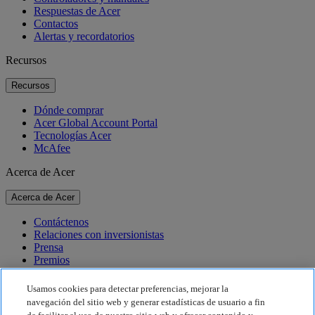
Respuestas de Acer
Contactos
Alertas y recordatorios
Recursos
Recursos
Dónde comprar
Acer Global Account Portal
Tecnologías Acer
McAfee
Acerca de Acer
Acerca de Acer
Contáctenos
Relaciones con inversionistas
Prensa
Premios
Eventos
Usamos cookies para detectar preferencias, mejorar la
Sostenibilidad
navegación del sitio web y generar estadísticas de usuario a fin