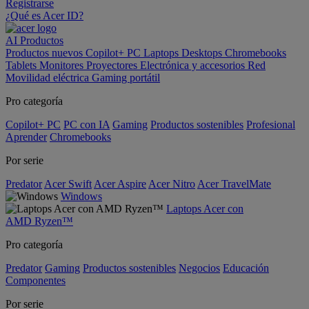
Registrarse
¿Qué es Acer ID?
AI
Productos
Productos nuevos
Copilot+ PC
Laptops
Desktops
Chromebooks
Tablets
Monitores
Proyectores
Electrónica y accesorios
Red
Movilidad eléctrica
Gaming portátil
Pro categoría
Copilot+ PC
PC con IA
Gaming
Productos sostenibles
Profesional
Aprender
Chromebooks
Por serie
Predator
Acer Swift
Acer Aspire
Acer Nitro
Acer TravelMate
Windows
Laptops Acer con
AMD Ryzen™
Pro categoría
Predator
Gaming
Productos sostenibles
Negocios
Educación
Componentes
Por serie