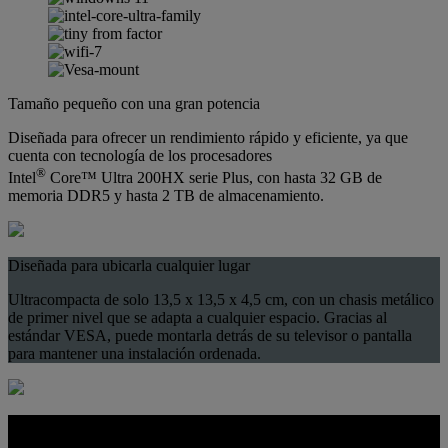
Tamaño pequeño con una gran potencia
Diseñada para ofrecer un rendimiento rápido y eficiente, ya que
cuenta con tecnología de los procesadores
®
Intel
Core™ Ultra 200HX serie Plus, con hasta 32 GB de
memoria DDR5 y hasta 2 TB de almacenamiento.
Diseñada para ubicarla cualquier lugar
Ultracompacta de solo 13,5 x 13,5 x 4,5 cm, con un chasis metálico
de primer nivel que se adapta a cualquier espacio. Gracias al
estándar VESA, puede montarla detrás de su televisor o pantalla
para mantener una instalación ordenada.
Diseño térmico optimizado