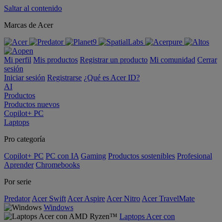
Saltar al contenido
Marcas de Acer
Mi perfil
Mis productos
Registrar un producto
Mi comunidad
Cerrar
sesión
Iniciar sesión
Registrarse
¿Qué es Acer ID?
AI
Productos
Productos nuevos
Copilot+ PC
Laptops
Pro categoría
Copilot+ PC
PC con IA
Gaming
Productos sostenibles
Profesional
Aprender
Chromebooks
Por serie
Predator
Acer Swift
Acer Aspire
Acer Nitro
Acer TravelMate
Windows
Laptops Acer con