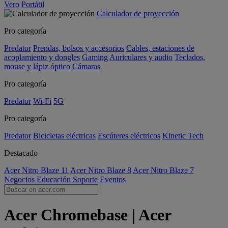
Vero
Portátil
Calculador de proyección
Pro categoría
Predator
Prendas, bolsos y accesorios
Cables, estaciones de
acoplamiento y dongles
Gaming
Auriculares y audio
Teclados,
mouse y lápiz óptico
Cámaras
Pro categoría
Predator
Wi-Fi
5G
Pro categoría
Predator
Bicicletas eléctricas
Escúteres eléctricos
Kinetic Tech
Destacado
Acer Nitro Blaze 11
Acer Nitro Blaze 8
Acer Nitro Blaze 7
Negocios
Educación
Soporte
Eventos
Acer Chromebase | Acer