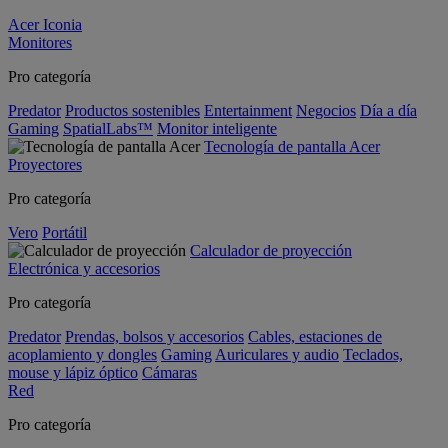
Acer Iconia
Monitores
Pro categoría
Predator
Productos sostenibles
Entertainment
Negocios
Día a día
Gaming
SpatialLabs™
Monitor inteligente
Tecnología de pantalla Acer
Proyectores
Pro categoría
Vero
Portátil
Calculador de proyección
Electrónica y accesorios
Pro categoría
Predator
Prendas, bolsos y accesorios
Cables, estaciones de
acoplamiento y dongles
Gaming
Auriculares y audio
Teclados,
mouse y lápiz óptico
Cámaras
Red
Pro categoría