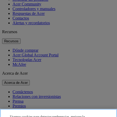
Acer Community
Controladores y manuales
Respuestas de Acer
Contactos
Alertas y recordatorios
Recursos
Recursos
Dónde comprar
Acer Global Account Portal
Tecnologías Acer
McAfee
Acerca de Acer
Acerca de Acer
Contáctenos
Relaciones con inversionistas
Prensa
Premios
Eventos
Usamos cookies para detectar preferencias, mejorar la