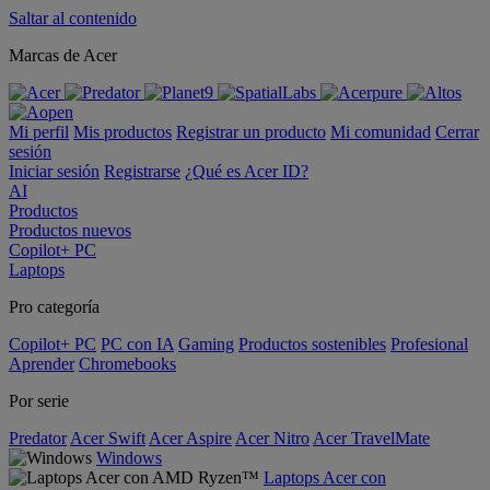
Saltar al contenido
Marcas de Acer
Mi perfil
Mis productos
Registrar un producto
Mi comunidad
Cerrar
sesión
Iniciar sesión
Registrarse
¿Qué es Acer ID?
AI
Productos
Productos nuevos
Copilot+ PC
Laptops
Pro categoría
Copilot+ PC
PC con IA
Gaming
Productos sostenibles
Profesional
Aprender
Chromebooks
Por serie
Predator
Acer Swift
Acer Aspire
Acer Nitro
Acer TravelMate
Windows
Laptops Acer con