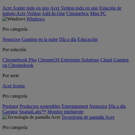
Acer Aspire todo en uno
Acer Veriton todo en uno
Estación de
trabajo Acer Veriton
Add-In-One
Chromebox
Mini PC
Windows
Pro categoría
Negocios
Gaming en la nube
Día a día
Educación
Por solución
Chromebook Plus
ChromeOS Enterprise Solutions
Cloud Gaming
on Chromebook
Por serie
Acer Iconia
Pro categoría
Predator
Productos sostenibles
Entertainment
Negocios
Día a día
Gaming
SpatialLabs™
Monitor inteligente
Tecnología de pantalla Acer
Pro categoría