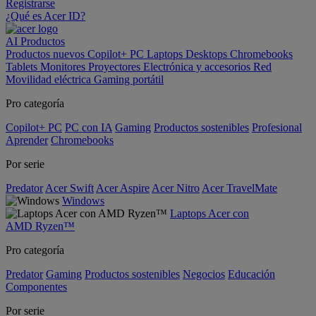
Registrarse
¿Qué es Acer ID?
AI
Productos
Productos nuevos
Copilot+ PC
Laptops
Desktops
Chromebooks
Tablets
Monitores
Proyectores
Electrónica y accesorios
Red
Movilidad eléctrica
Gaming portátil
Pro categoría
Copilot+ PC
PC con IA
Gaming
Productos sostenibles
Profesional
Aprender
Chromebooks
Por serie
Predator
Acer Swift
Acer Aspire
Acer Nitro
Acer TravelMate
Windows
Laptops Acer con
AMD Ryzen™
Pro categoría
Predator
Gaming
Productos sostenibles
Negocios
Educación
Componentes
Por serie