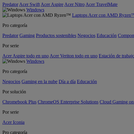
Predator
Acer Swift
Acer Aspire
Acer Nitro
Acer TravelMate
Windows
Laptops Acer con AMD Ryzen
Pro categoría
Predator
Gaming
Productos sostenibles
Negocios
Educación
Compon
Por serie
Acer Aspire todo en uno
Acer Veriton todo en uno
Estación de trabaj
Windows
Pro categoría
Negocios
Gaming en la nube
Día a día
Educación
Por solución
Chromebook Plus
ChromeOS Enterprise Solutions
Cloud Gaming o
Por serie
Acer Iconia
Pro categoría