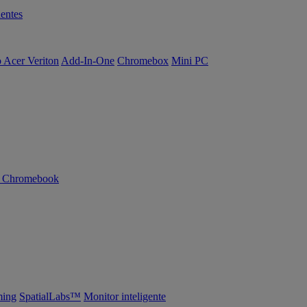
entes
o Acer Veriton
Add-In-One
Chromebox
Mini PC
n Chromebook
ing
SpatialLabs™
Monitor inteligente