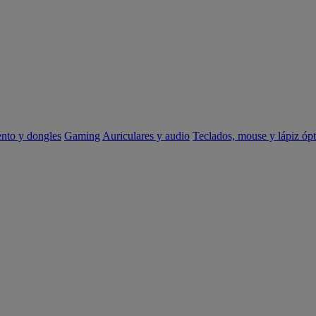
ento y dongles
Gaming
Auriculares y audio
Teclados, mouse y lápiz ópt