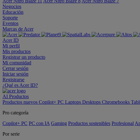
Acer Nitro Blaze 11
Acer Nitro Blaze 8
Acer Nitro Blaze 7
Negocios
Educación
Soporte
Eventos
Marcas de Acer
Acer ID
Mi perfil
Mis productos
Registrar un producto
Mi comunidad
Cerrar sesión
Iniciar sesión
Registrarse
¿Qué es Acer ID?
AI
Productos
Productos nuevos
Copilot+ PC
Laptops
Desktops
Chromebooks
Tabl
Pro categoría
Copilot+ PC
PC con IA
Gaming
Productos sostenibles
Profesional
Ap
Por serie