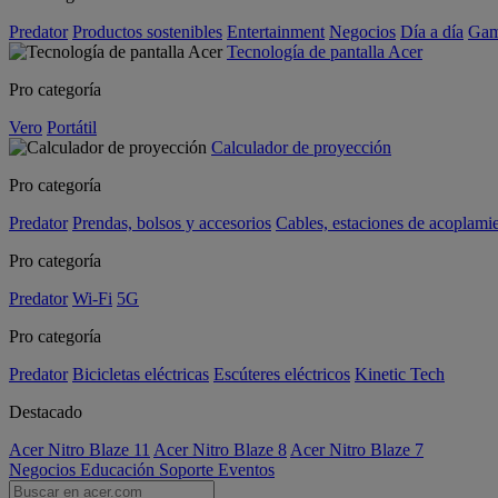
Predator
Productos sostenibles
Entertainment
Negocios
Día a día
Gam
Tecnología de pantalla Acer
Pro categoría
Vero
Portátil
Calculador de proyección
Pro categoría
Predator
Prendas, bolsos y accesorios
Cables, estaciones de acoplami
Pro categoría
Predator
Wi-Fi
5G
Pro categoría
Predator
Bicicletas eléctricas
Escúteres eléctricos
Kinetic Tech
Destacado
Acer Nitro Blaze 11
Acer Nitro Blaze 8
Acer Nitro Blaze 7
Negocios
Educación
Soporte
Eventos