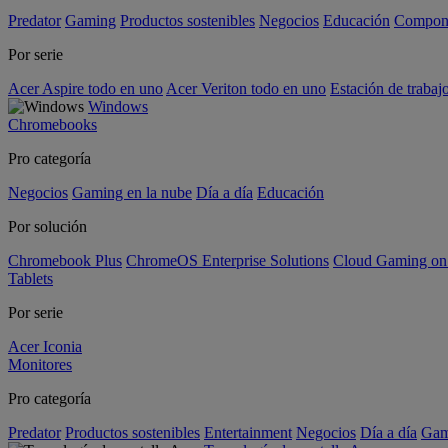
Predator
Gaming
Productos sostenibles
Negocios
Educación
Compon
Por serie
Acer Aspire todo en uno
Acer Veriton todo en uno
Estación de trabaj
Windows
Chromebooks
Pro categoría
Negocios
Gaming en la nube
Día a día
Educación
Por solución
Chromebook Plus
ChromeOS Enterprise Solutions
Cloud Gaming o
Tablets
Por serie
Acer Iconia
Monitores
Pro categoría
Predator
Productos sostenibles
Entertainment
Negocios
Día a día
Gam