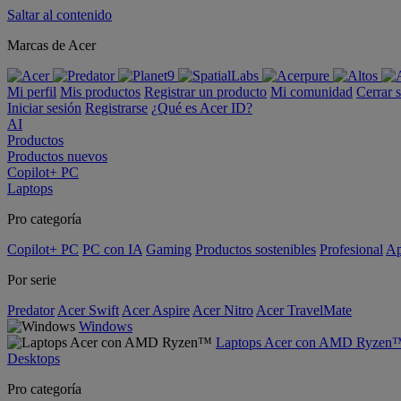
Saltar al contenido
Marcas de Acer
Mi perfil
Mis productos
Registrar un producto
Mi comunidad
Cerrar 
Iniciar sesión
Registrarse
¿Qué es Acer ID?
AI
Productos
Productos nuevos
Copilot+ PC
Laptops
Pro categoría
Copilot+ PC
PC con IA
Gaming
Productos sostenibles
Profesional
Ap
Por serie
Predator
Acer Swift
Acer Aspire
Acer Nitro
Acer TravelMate
Windows
Laptops Acer con AMD Ryzen
Desktops
Pro categoría