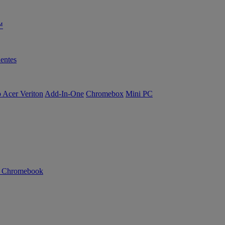
™
entes
o Acer Veriton
Add-In-One
Chromebox
Mini PC
n Chromebook