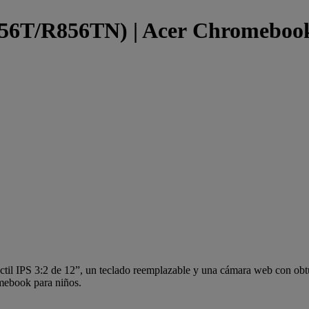
6T/R856TN) | Acer Chromebook 3
il IPS 3:2 de 12”, un teclado reemplazable y una cámara web con obtur
omebook para niños.