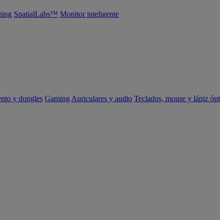
ing
SpatialLabs™
Monitor inteligente
ento y dongles
Gaming
Auriculares y audio
Teclados, mouse y lápiz ópt