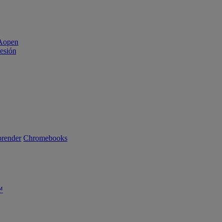
sesión
render
Chromebooks
™