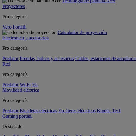
Tecnología de pantalla Acer
Proyectores
Pro categoría
Vero
Portátil
Calculador de proyección
Electrónica y accesorios
Pro categoría
Predator
Prendas, bolsos y accesorios
Cables, estaciones de acoplami
Red
Pro categoría
Predator
Wi-Fi
5G
Movilidad eléctrica
Pro categoría
Predator
Bicicletas eléctricas
Escúteres eléctricos
Kinetic Tech
Gaming portátil
Destacado