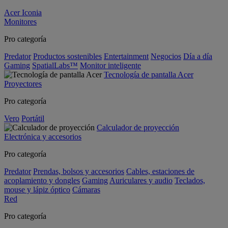
Acer Iconia
Monitores
Pro categoría
Predator
Productos sostenibles
Entertainment
Negocios
Día a día
Gaming
SpatialLabs™
Monitor inteligente
Tecnología de pantalla Acer
Proyectores
Pro categoría
Vero
Portátil
Calculador de proyección
Electrónica y accesorios
Pro categoría
Predator
Prendas, bolsos y accesorios
Cables, estaciones de
acoplamiento y dongles
Gaming
Auriculares y audio
Teclados,
mouse y lápiz óptico
Cámaras
Red
Pro categoría