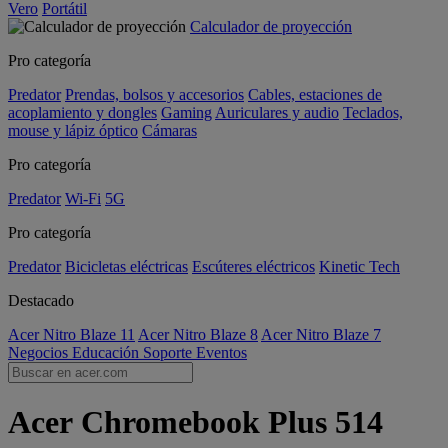
Vero
Portátil
Calculador de proyección
Pro categoría
Predator
Prendas, bolsos y accesorios
Cables, estaciones de
acoplamiento y dongles
Gaming
Auriculares y audio
Teclados,
mouse y lápiz óptico
Cámaras
Pro categoría
Predator
Wi-Fi
5G
Pro categoría
Predator
Bicicletas eléctricas
Escúteres eléctricos
Kinetic Tech
Destacado
Acer Nitro Blaze 11
Acer Nitro Blaze 8
Acer Nitro Blaze 7
Negocios
Educación
Soporte
Eventos
Acer Chromebook Plus 514