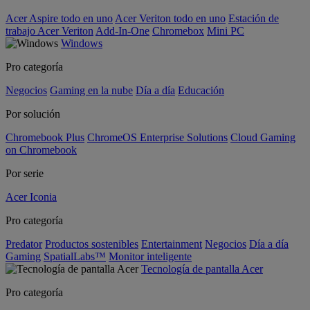
Acer Aspire todo en uno
Acer Veriton todo en uno
Estación de
trabajo Acer Veriton
Add-In-One
Chromebox
Mini PC
Windows
Pro categoría
Negocios
Gaming en la nube
Día a día
Educación
Por solución
Chromebook Plus
ChromeOS Enterprise Solutions
Cloud Gaming
on Chromebook
Por serie
Acer Iconia
Pro categoría
Predator
Productos sostenibles
Entertainment
Negocios
Día a día
Gaming
SpatialLabs™
Monitor inteligente
Tecnología de pantalla Acer
Pro categoría