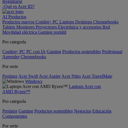
Registrarse
¿Qué es Acer ID?
AI
Productos
Productos nuevos
Copilot+ PC
Laptops
Desktops
Chromebooks
Tablets
Monitores
Proyectores
Electrónica y accesorios
Red
Movilidad eléctrica
Gaming portátil
Pro categoría
Copilot+ PC
PC con IA
Gaming
Productos sostenibles
Profesional
Aprender
Chromebooks
Por serie
Predator
Acer Swift
Acer Aspire
Acer Nitro
Acer TravelMate
Windows
Laptops Acer con
AMD Ryzen™
Pro categoría
Predator
Gaming
Productos sostenibles
Negocios
Educación
Componentes
Por serie