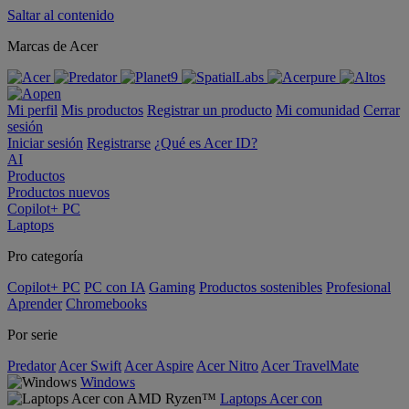
Saltar al contenido
Marcas de Acer
Mi perfil
Mis productos
Registrar un producto
Mi comunidad
Cerrar
sesión
Iniciar sesión
Registrarse
¿Qué es Acer ID?
AI
Productos
Productos nuevos
Copilot+ PC
Laptops
Pro categoría
Copilot+ PC
PC con IA
Gaming
Productos sostenibles
Profesional
Aprender
Chromebooks
Por serie
Predator
Acer Swift
Acer Aspire
Acer Nitro
Acer TravelMate
Windows
Laptops Acer con