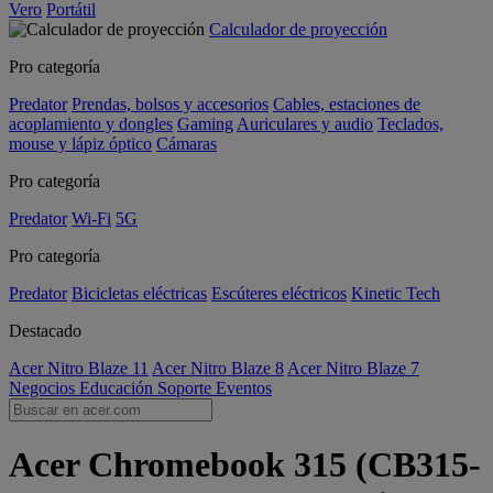
Vero
Portátil
Calculador de proyección
Pro categoría
Predator
Prendas, bolsos y accesorios
Cables, estaciones de
acoplamiento y dongles
Gaming
Auriculares y audio
Teclados,
mouse y lápiz óptico
Cámaras
Pro categoría
Predator
Wi-Fi
5G
Pro categoría
Predator
Bicicletas eléctricas
Escúteres eléctricos
Kinetic Tech
Destacado
Acer Nitro Blaze 11
Acer Nitro Blaze 8
Acer Nitro Blaze 7
Negocios
Educación
Soporte
Eventos
Acer Chromebook 315 (CB315-