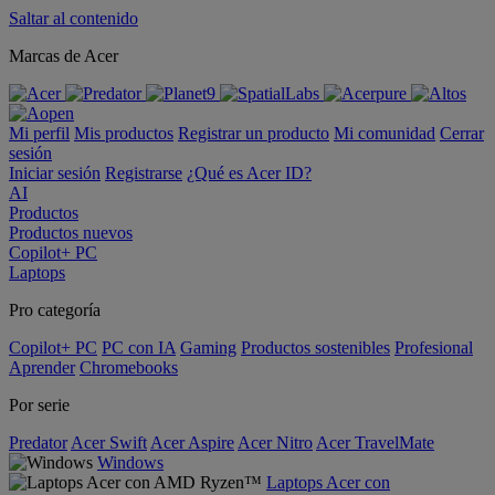
Saltar al contenido
Marcas de Acer
Mi perfil
Mis productos
Registrar un producto
Mi comunidad
Cerrar
sesión
Iniciar sesión
Registrarse
¿Qué es Acer ID?
AI
Productos
Productos nuevos
Copilot+ PC
Laptops
Pro categoría
Copilot+ PC
PC con IA
Gaming
Productos sostenibles
Profesional
Aprender
Chromebooks
Por serie
Predator
Acer Swift
Acer Aspire
Acer Nitro
Acer TravelMate
Windows
Laptops Acer con