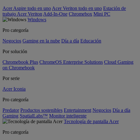
Acer Aspire todo en uno
Acer Veriton todo en uno
Estación de
trabajo Acer Veriton
Add-In-One
Chromebox
Mini PC
Windows
Pro categoría
Negocios
Gaming en la nube
Día a día
Educación
Por solución
Chromebook Plus
ChromeOS Enterprise Solutions
Cloud Gaming
on Chromebook
Por serie
Acer Iconia
Pro categoría
Predator
Productos sostenibles
Entertainment
Negocios
Día a día
Gaming
SpatialLabs™
Monitor inteligente
Tecnología de pantalla Acer
Pro categoría