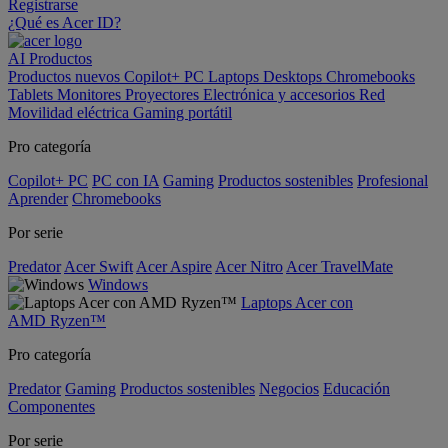
Registrarse
¿Qué es Acer ID?
AI
Productos
Productos nuevos
Copilot+ PC
Laptops
Desktops
Chromebooks
Tablets
Monitores
Proyectores
Electrónica y accesorios
Red
Movilidad eléctrica
Gaming portátil
Pro categoría
Copilot+ PC
PC con IA
Gaming
Productos sostenibles
Profesional
Aprender
Chromebooks
Por serie
Predator
Acer Swift
Acer Aspire
Acer Nitro
Acer TravelMate
Windows
Laptops Acer con
AMD Ryzen™
Pro categoría
Predator
Gaming
Productos sostenibles
Negocios
Educación
Componentes
Por serie