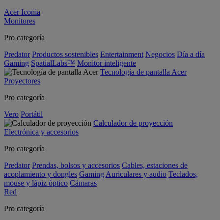
Acer Iconia
Monitores
Pro categoría
Predator
Productos sostenibles
Entertainment
Negocios
Día a día
Gaming
SpatialLabs™
Monitor inteligente
Tecnología de pantalla Acer
Proyectores
Pro categoría
Vero
Portátil
Calculador de proyección
Electrónica y accesorios
Pro categoría
Predator
Prendas, bolsos y accesorios
Cables, estaciones de
acoplamiento y dongles
Gaming
Auriculares y audio
Teclados,
mouse y lápiz óptico
Cámaras
Red
Pro categoría