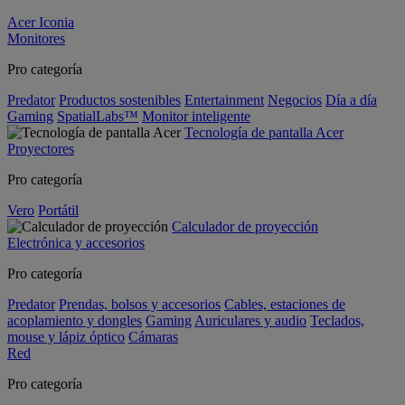
Acer Iconia
Monitores
Pro categoría
Predator
Productos sostenibles
Entertainment
Negocios
Día a día
Gaming
SpatialLabs™
Monitor inteligente
Tecnología de pantalla Acer
Proyectores
Pro categoría
Vero
Portátil
Calculador de proyección
Electrónica y accesorios
Pro categoría
Predator
Prendas, bolsos y accesorios
Cables, estaciones de
acoplamiento y dongles
Gaming
Auriculares y audio
Teclados,
mouse y lápiz óptico
Cámaras
Red
Pro categoría