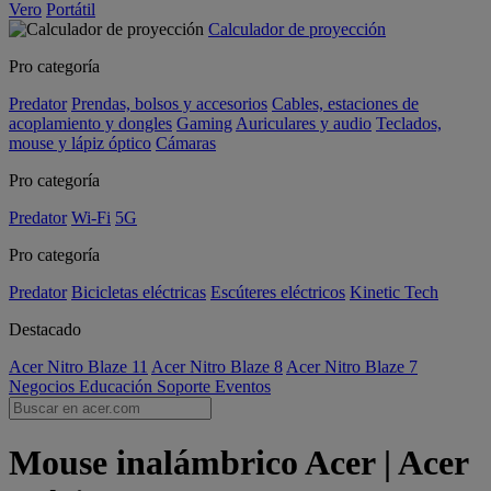
Vero
Portátil
Calculador de proyección
Pro categoría
Predator
Prendas, bolsos y accesorios
Cables, estaciones de
acoplamiento y dongles
Gaming
Auriculares y audio
Teclados,
mouse y lápiz óptico
Cámaras
Pro categoría
Predator
Wi-Fi
5G
Pro categoría
Predator
Bicicletas eléctricas
Escúteres eléctricos
Kinetic Tech
Destacado
Acer Nitro Blaze 11
Acer Nitro Blaze 8
Acer Nitro Blaze 7
Negocios
Educación
Soporte
Eventos
Mouse inalámbrico Acer | Acer