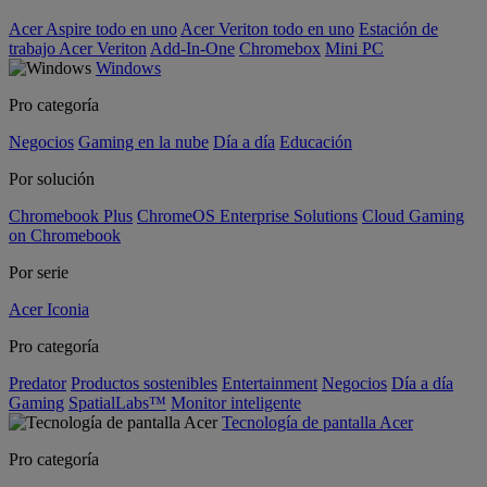
Acer Aspire todo en uno
Acer Veriton todo en uno
Estación de
trabajo Acer Veriton
Add-In-One
Chromebox
Mini PC
Windows
Pro categoría
Negocios
Gaming en la nube
Día a día
Educación
Por solución
Chromebook Plus
ChromeOS Enterprise Solutions
Cloud Gaming
on Chromebook
Por serie
Acer Iconia
Pro categoría
Predator
Productos sostenibles
Entertainment
Negocios
Día a día
Gaming
SpatialLabs™
Monitor inteligente
Tecnología de pantalla Acer
Pro categoría