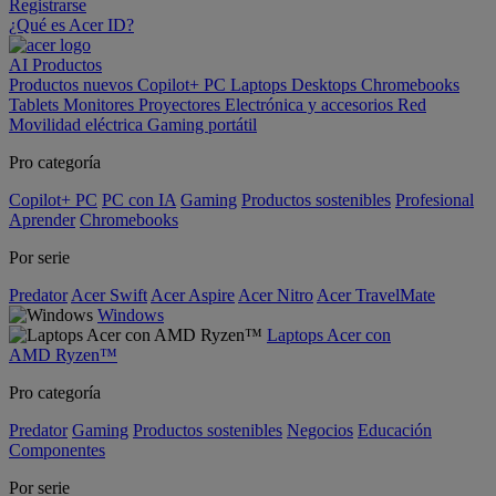
Registrarse
¿Qué es Acer ID?
AI
Productos
Productos nuevos
Copilot+ PC
Laptops
Desktops
Chromebooks
Tablets
Monitores
Proyectores
Electrónica y accesorios
Red
Movilidad eléctrica
Gaming portátil
Pro categoría
Copilot+ PC
PC con IA
Gaming
Productos sostenibles
Profesional
Aprender
Chromebooks
Por serie
Predator
Acer Swift
Acer Aspire
Acer Nitro
Acer TravelMate
Windows
Laptops Acer con
AMD Ryzen™
Pro categoría
Predator
Gaming
Productos sostenibles
Negocios
Educación
Componentes
Por serie