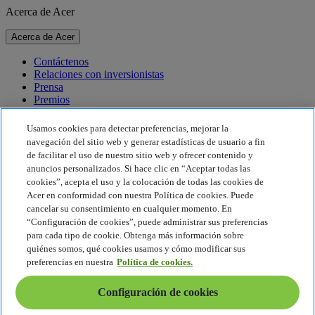
Acerca de Acer
Acerca de Acer
Contáctenos
Relaciones con inversionistas
Prensa
Premios
Eventos
Usamos cookies para detectar preferencias, mejorar la
Sostenibilidad
navegación del sitio web y generar estadísticas de usuario a fin
de facilitar el uso de nuestro sitio web y ofrecer contenido y
Sostenibilidad
anuncios personalizados. Si hace clic en “Aceptar todas las
cookies”, acepta el uso y la colocación de todas las cookies de
Responsabilidad social corporativa
Acer en conformidad con nuestra Política de cookies. Puede
Huella de carbono del producto
cancelar su consentimiento en cualquier momento. En
Proyecto Humanity
“Configuración de cookies”, puede administrar sus preferencias
Earthion
para cada tipo de cookie. Obtenga más información sobre
Política de privacidad
quiénes somos, qué cookies usamos y cómo modificar sus
Política de cookies
preferencias en nuestra
Política de cookies.
Aviso legal
Información legal adicional
Configuración de cookies
Política de accesibilidad
Configuración de cookies