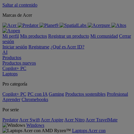
Saltar al contenido
Marcas de Acer
Mi perfil
Mis productos
Registrar un producto
Mi comunidad
Cerrar
sesión
Iniciar sesión
Registrarse
¿Qué es Acer ID?
AI
Productos
Productos nuevos
Copilot+ PC
Laptops
Pro categoría
Copilot+ PC
PC con IA
Gaming
Productos sostenibles
Profesional
Aprender
Chromebooks
Por serie
Predator
Acer Swift
Acer Aspire
Acer Nitro
Acer TravelMate
Windows
Laptops Acer con