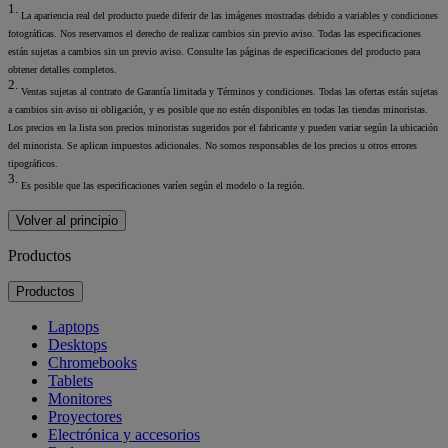
1.
La apariencia real del producto puede diferir de las imágenes mostradas debido a variables y condiciones
fotográficas. Nos reservamos el derecho de realizar cambios sin previo aviso. Todas las especificaciones
están sujetas a cambios sin un previo aviso. Consulte las páginas de especificaciones del producto para
obtener detalles completos.
2.
Ventas sujetas al contrato de Garantía limitada y Términos y condiciones. Todas las ofertas están sujetas
a cambios sin aviso ni obligación, y es posible que no estén disponibles en todas las tiendas minoristas.
Los precios en la lista son precios minoristas sugeridos por el fabricante y pueden variar según la ubicación
del minorista. Se aplican impuestos adicionales. No somos responsables de los precios u otros errores
tipográficos.
3.
Es posible que las especificaciones varíen según el modelo o la región.
Volver al principio
Productos
Productos
Laptops
Desktops
Chromebooks
Tablets
Monitores
Proyectores
Electrónica y accesorios