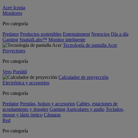
Acer Iconia
Monitores
Pro categoría
Predator
Productos sostenibles
Entertainment
Negocios
Día a día
Gaming
SpatialLabs™
Monitor inteligente
Tecnología de pantalla Acer
Proyectores
Pro categoría
Vero
Portátil
Calculador de proyección
Electrónica y accesorios
Pro categoría
Predator
Prendas, bolsos y accesorios
Cables, estaciones de
acoplamiento y dongles
Gaming
Auriculares y audio
Teclados,
mouse y lápiz óptico
Cámaras
Red
Pro categoría