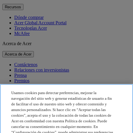
Recursos
Dónde comprar
Acer Global Account Portal
Tecnologías Acer
McAfee
Acerca de Acer
Acerca de Acer
Contáctenos
Relaciones con inversionistas
Prensa
Premios
Eventos
Usamos cookies para detectar preferencias, mejorar la
Sostenibilidad
navegación del sitio web y generar estadísticas de usuario a fin
de facilitar el uso de nuestro sitio web y ofrecer contenido y
Sostenibilidad
anuncios personalizados. Si hace clic en “Aceptar todas las
cookies”, acepta el uso y la colocación de todas las cookies de
Responsabilidad social corporativa
Acer en conformidad con nuestra Política de cookies. Puede
Huella de carbono del producto
cancelar su consentimiento en cualquier momento. En
Proyecto Humanity
“Configuración de cookies”, puede administrar sus preferencias