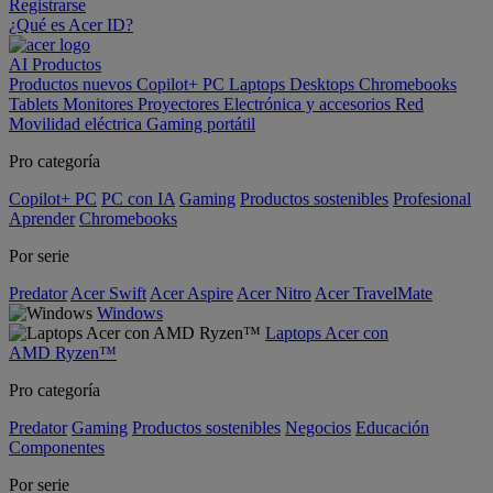
Registrarse
¿Qué es Acer ID?
AI
Productos
Productos nuevos
Copilot+ PC
Laptops
Desktops
Chromebooks
Tablets
Monitores
Proyectores
Electrónica y accesorios
Red
Movilidad eléctrica
Gaming portátil
Pro categoría
Copilot+ PC
PC con IA
Gaming
Productos sostenibles
Profesional
Aprender
Chromebooks
Por serie
Predator
Acer Swift
Acer Aspire
Acer Nitro
Acer TravelMate
Windows
Laptops Acer con
AMD Ryzen™
Pro categoría
Predator
Gaming
Productos sostenibles
Negocios
Educación
Componentes
Por serie