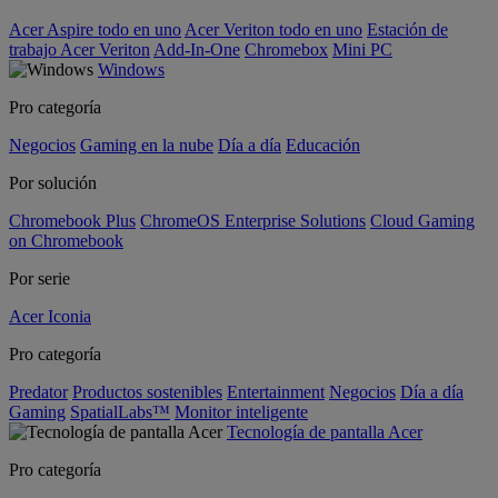
Acer Aspire todo en uno
Acer Veriton todo en uno
Estación de
trabajo Acer Veriton
Add-In-One
Chromebox
Mini PC
Windows
Pro categoría
Negocios
Gaming en la nube
Día a día
Educación
Por solución
Chromebook Plus
ChromeOS Enterprise Solutions
Cloud Gaming
on Chromebook
Por serie
Acer Iconia
Pro categoría
Predator
Productos sostenibles
Entertainment
Negocios
Día a día
Gaming
SpatialLabs™
Monitor inteligente
Tecnología de pantalla Acer
Pro categoría