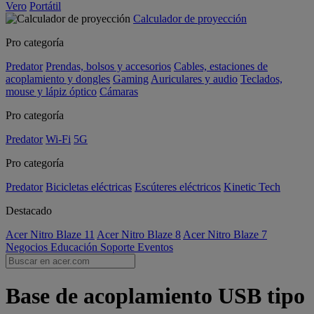
Vero
Portátil
Calculador de proyección
Pro categoría
Predator
Prendas, bolsos y accesorios
Cables, estaciones de
acoplamiento y dongles
Gaming
Auriculares y audio
Teclados,
mouse y lápiz óptico
Cámaras
Pro categoría
Predator
Wi-Fi
5G
Pro categoría
Predator
Bicicletas eléctricas
Escúteres eléctricos
Kinetic Tech
Destacado
Acer Nitro Blaze 11
Acer Nitro Blaze 8
Acer Nitro Blaze 7
Negocios
Educación
Soporte
Eventos
Base de acoplamiento USB tipo