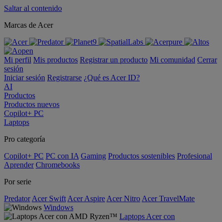
Saltar al contenido
Marcas de Acer
Mi perfil
Mis productos
Registrar un producto
Mi comunidad
Cerrar
sesión
Iniciar sesión
Registrarse
¿Qué es Acer ID?
AI
Productos
Productos nuevos
Copilot+ PC
Laptops
Pro categoría
Copilot+ PC
PC con IA
Gaming
Productos sostenibles
Profesional
Aprender
Chromebooks
Por serie
Predator
Acer Swift
Acer Aspire
Acer Nitro
Acer TravelMate
Windows
Laptops Acer con