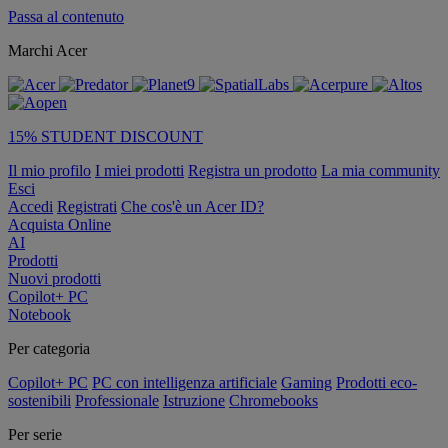
Passa al contenuto
Marchi Acer
15% STUDENT DISCOUNT
Il mio profilo
I miei prodotti
Registra un prodotto
La mia community
Esci
Accedi
Registrati
Che cos'è un Acer ID?
Acquista Online
AI
Prodotti
Nuovi prodotti
Copilot+ PC
Notebook
Per categoria
Copilot+ PC
PC con intelligenza artificiale
Gaming
Prodotti eco-
sostenibili
Professionale
Istruzione
Chromebooks
Per serie