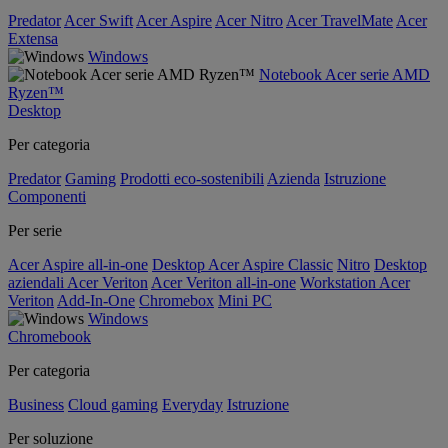
Predator
Acer Swift
Acer Aspire
Acer Nitro
Acer TravelMate
Acer
Extensa
Windows
Notebook Acer serie AMD
Ryzen™
Desktop
Per categoria
Predator
Gaming
Prodotti eco-sostenibili
Azienda
Istruzione
Componenti
Per serie
Acer Aspire all-in-one
Desktop Acer Aspire Classic
Nitro
Desktop
aziendali Acer Veriton
Acer Veriton all-in-one
Workstation Acer
Veriton
Add-In-One
Chromebox
Mini PC
Windows
Chromebook
Per categoria
Business
Cloud gaming
Everyday
Istruzione
Per soluzione