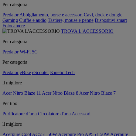
Per categoria
Predator
Abbigliamento, borse e accessori
Cavi, dock e dongle
Gaming
Cuffie e audio
Tastiere, mouse e penne
Dispositivi smart
Fotocamere
TROVA L'ACCESSORIO
Per categoria
Predator
Wi-Fi
5G
Per categoria
Predator
eBike
eScooter
Kinetic Tech
ll migliore
Acer Nitro Blaze 11
Acer Nitro Blaze 8
Acer Nitro Blaze 7
Per tipo
Purificatore d’aria
Circolatore d'aria
Accessori
ll migliore
Acerpure Cool AC551-50W
Acerpure Pro AP551-50W
Acerpure