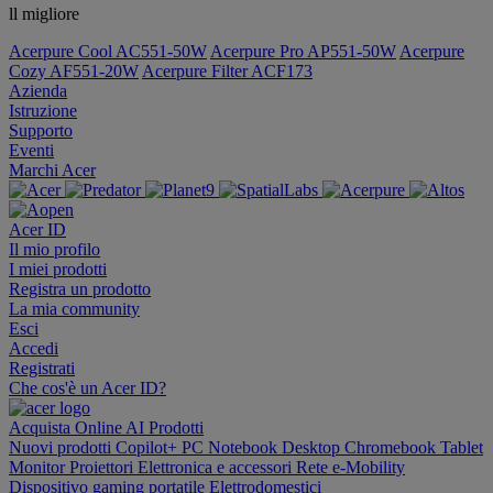
ll migliore
Acerpure Cool AC551-50W
Acerpure Pro AP551-50W
Acerpure
Cozy AF551-20W
Acerpure Filter ACF173
Azienda
Istruzione
Supporto
Eventi
Marchi Acer
Acer ID
Il mio profilo
I miei prodotti
Registra un prodotto
La mia community
Esci
Accedi
Registrati
Che cos'è un Acer ID?
Acquista Online
AI
Prodotti
Nuovi prodotti
Copilot+ PC
Notebook
Desktop
Chromebook
Tablet
Monitor
Proiettori
Elettronica e accessori
Rete
e-Mobility
Dispositivo gaming portatile
Elettrodomestici