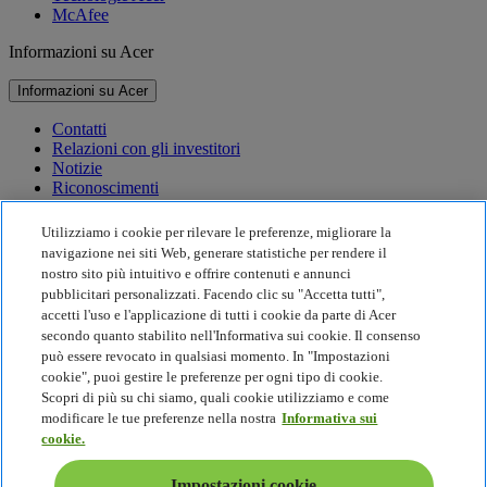
McAfee
Informazioni su Acer
Informazioni su Acer
Contatti
Relazioni con gli investitori
Notizie
Riconoscimenti
Eventi
Utilizziamo i cookie per rilevare le preferenze, migliorare la
Sostenibilità
navigazione nei siti Web, generare statistiche per rendere il
nostro sito più intuitivo e offrire contenuti e annunci
Sostenibilità
pubblicitari personalizzati. Facendo clic su "Accetta tutti",
accetti l'uso e l'applicazione di tutti i cookie da parte di Acer
Responsabilità sociale d'impresa
secondo quanto stabilito nell'Informativa sui cookie. Il consenso
Impronta di carbonio del prodotto
può essere revocato in qualsiasi momento. In "Impostazioni
Project Humanity
cookie", puoi gestire le preferenze per ogni tipo di cookie.
Earthion
Scopri di più su chi siamo, quali cookie utilizziamo e come
Politica sulla privacy
modificare le tue preferenze nella nostra
Informativa sui
Politica sui Cookie
cookie.
Nota legale
Ulteriori informazioni legali
Impostazioni cookie