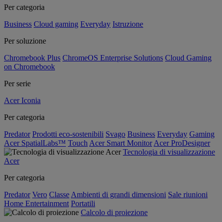
Per categoria
Business
Cloud gaming
Everyday
Istruzione
Per soluzione
Chromebook Plus
ChromeOS Enterprise Solutions
Cloud Gaming
on Chromebook
Per serie
Acer Iconia
Per categoria
Predator
Prodotti eco-sostenibili
Svago
Business
Everyday
Gaming
Acer SpatialLabs™
Touch
Acer Smart Monitor
Acer ProDesigner
Tecnologia di visualizzazione
Acer
Per categoria
Predator
Vero
Classe
Ambienti di grandi dimensioni
Sale riunioni
Home Entertainment
Portatili
Calcolo di proiezione