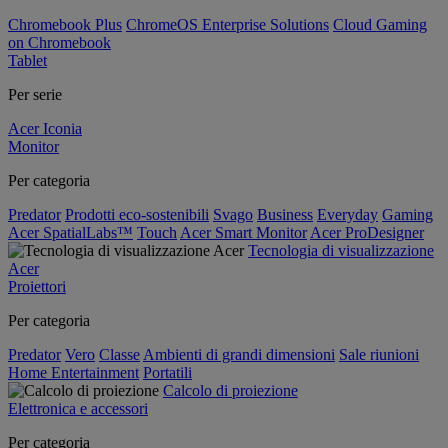
Chromebook Plus
ChromeOS Enterprise Solutions
Cloud Gaming
on Chromebook
Tablet
Per serie
Acer Iconia
Monitor
Per categoria
Predator
Prodotti eco-sostenibili
Svago
Business
Everyday
Gaming
Acer SpatialLabs™
Touch
Acer Smart Monitor
Acer ProDesigner
Tecnologia di visualizzazione
Acer
Proiettori
Per categoria
Predator
Vero
Classe
Ambienti di grandi dimensioni
Sale riunioni
Home Entertainment
Portatili
Calcolo di proiezione
Elettronica e accessori
Per categoria