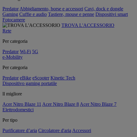
Predator
Abbigliamento, borse e accessori
Cavi, dock e dongle
Gaming
Cuffie e audio
Tastiere, mouse e penne
Dispositivi smart
Fotocamere
TROVA L'ACCESSORIO
Rete
Per categoria
Predator
Wi-Fi
5G
e-Mobility
Per categoria
Predator
eBike
eScooter
Kinetic Tech
Dispositivo gaming portatile
ll migliore
Acer Nitro Blaze 11
Acer Nitro Blaze 8
Acer Nitro Blaze 7
Elettrodomestici
Per tipo
Purificatore d’aria
Circolatore d'aria
Accessori