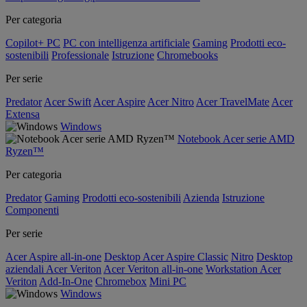
Per categoria
Copilot+ PC
PC con intelligenza artificiale
Gaming
Prodotti eco-
sostenibili
Professionale
Istruzione
Chromebooks
Per serie
Predator
Acer Swift
Acer Aspire
Acer Nitro
Acer TravelMate
Acer
Extensa
Windows
Notebook Acer serie AMD
Ryzen™
Per categoria
Predator
Gaming
Prodotti eco-sostenibili
Azienda
Istruzione
Componenti
Per serie
Acer Aspire all-in-one
Desktop Acer Aspire Classic
Nitro
Desktop
aziendali Acer Veriton
Acer Veriton all-in-one
Workstation Acer
Veriton
Add-In-One
Chromebox
Mini PC
Windows