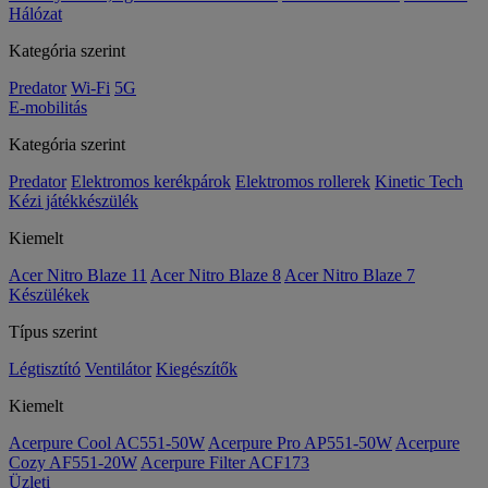
Hálózat
Kategória szerint
Predator
Wi-Fi
5G
E-mobilitás
Kategória szerint
Predator
Elektromos kerékpárok
Elektromos rollerek
Kinetic Tech
Kézi játékkészülék
Kiemelt
Acer Nitro Blaze 11
Acer Nitro Blaze 8
Acer Nitro Blaze 7
Készülékek
Típus szerint
Légtisztító
Ventilátor
Kiegészítők
Kiemelt
Acerpure Cool AC551-50W
Acerpure Pro AP551-50W
Acerpure
Cozy AF551-20W
Acerpure Filter ACF173
Üzleti