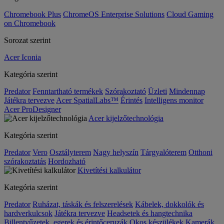
Chromebook Plus
ChromeOS Enterprise Solutions
Cloud Gaming
on Chromebook
Sorozat szerint
Acer Iconia
Kategória szerint
Predator
Fenntartható termékek
Szórakoztató
Üzleti
Mindennap
Játékra tervezve
Acer SpatialLabs™
Érintés
Intelligens monitor
Acer ProDesigner
Acer kijelzőtechnológia
Kategória szerint
Predator
Vero
Osztályterem
Nagy helyszín
Tárgyalóterem
Otthoni
szórakoztatás
Hordozható
Kivetítési kalkulátor
Kategória szerint
Predator
Ruházat, táskák és felszerelések
Kábelek, dokkolók és
hardverkulcsok
Játékra tervezve
Headsetek és hangtechnika
Billentyűzetek, egerek és érintőceruzák
Okos készülékek
Kamerák