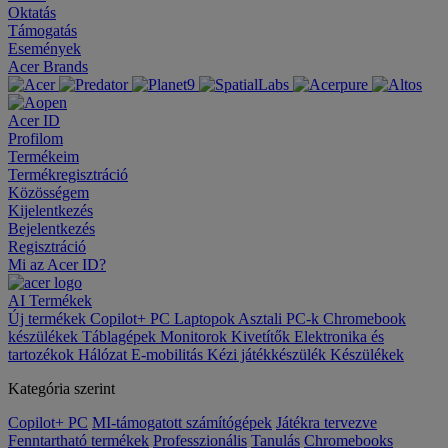
Oktatás
Támogatás
Események
Acer Brands
Acer ID
Profilom
Termékeim
Termékregisztráció
Közösségem
Kijelentkezés
Bejelentkezés
Regisztráció
Mi az Acer ID?
AI
Termékek
Új termékek
Copilot+ PC
Laptopok
Asztali PC-k
Chromebook
készülékek
Táblagépek
Monitorok
Kivetítők
Elektronika és
tartozékok
Hálózat
E-mobilitás
Kézi játékkészülék
Készülékek
Kategória szerint
Copilot+ PC
MI-támogatott számítógépek
Játékra tervezve
Fenntartható termékek
Professzionális
Tanulás
Chromebooks