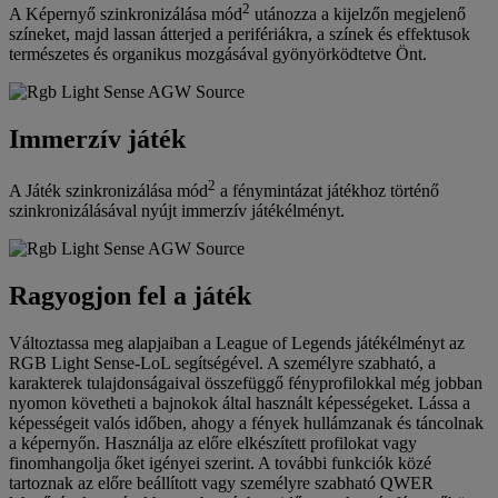
2
A Képernyő szinkronizálása mód
utánozza a kijelzőn megjelenő
színeket, majd lassan átterjed a perifériákra, a színek és effektusok
természetes és organikus mozgásával gyönyörködtetve Önt.
Immerzív játék
2
A Játék szinkronizálása mód
a fénymintázat játékhoz történő
szinkronizálásával nyújt immerzív játékélményt.
Ragyogjon fel a játék
Változtassa meg alapjaiban a League of Legends játékélményt az
RGB Light Sense-LoL segítségével. A személyre szabható, a
karakterek tulajdonságaival összefüggő fényprofilokkal még jobban
nyomon követheti a bajnokok által használt képességeket. Lássa a
képességeit valós időben, ahogy a fények hullámzanak és táncolnak
a képernyőn. Használja az előre elkészített profilokat vagy
finomhangolja őket igényei szerint. A további funkciók közé
tartoznak az előre beállított vagy személyre szabható QWER