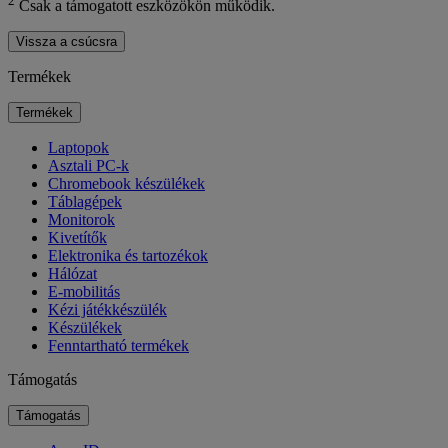
2
Csak a támogatott eszközökön működik.
Vissza a csúcsra
Termékek
Termékek
Laptopok
Asztali PC-k
Chromebook készülékek
Táblagépek
Monitorok
Kivetítők
Elektronika és tartozékok
Hálózat
E-mobilitás
Kézi játékkészülék
Készülékek
Fenntartható termékek
Támogatás
Támogatás