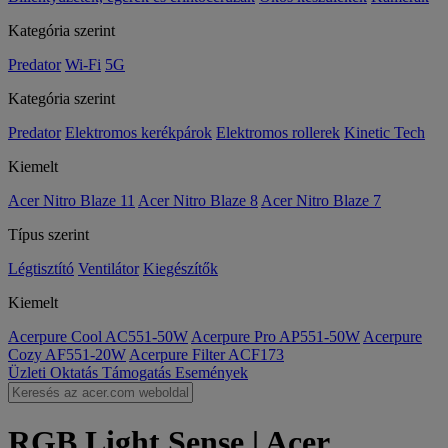
Kategória szerint
Predator
Wi-Fi
5G
Kategória szerint
Predator
Elektromos kerékpárok
Elektromos rollerek
Kinetic Tech
Kiemelt
Acer Nitro Blaze 11
Acer Nitro Blaze 8
Acer Nitro Blaze 7
Típus szerint
Légtisztító
Ventilátor
Kiegészítők
Kiemelt
Acerpure Cool AC551-50W
Acerpure Pro AP551-50W
Acerpure
Cozy AF551-20W
Acerpure Filter ACF173
Üzleti
Oktatás
Támogatás
Események
RGB Light Sense | Acer