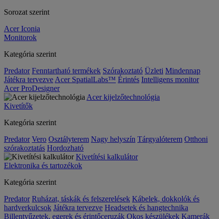
Sorozat szerint
Acer Iconia
Monitorok
Kategória szerint
Predator
Fenntartható termékek
Szórakoztató
Üzleti
Mindennap
Játékra tervezve
Acer SpatialLabs™
Érintés
Intelligens monitor
Acer ProDesigner
Acer kijelzőtechnológia
Kivetítők
Kategória szerint
Predator
Vero
Osztályterem
Nagy helyszín
Tárgyalóterem
Otthoni
szórakoztatás
Hordozható
Kivetítési kalkulátor
Elektronika és tartozékok
Kategória szerint
Predator
Ruházat, táskák és felszerelések
Kábelek, dokkolók és
hardverkulcsok
Játékra tervezve
Headsetek és hangtechnika
Billentyűzetek, egerek és érintőceruzák
Okos készülékek
Kamerák