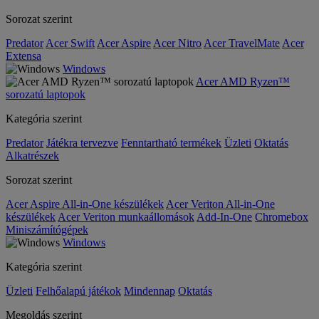
Sorozat szerint
Predator
Acer Swift
Acer Aspire
Acer Nitro
Acer TravelMate
Acer
Extensa
Windows
Acer AMD Ryzen™
sorozatú laptopok
Kategória szerint
Predator
Játékra tervezve
Fenntartható termékek
Üzleti
Oktatás
Alkatrészek
Sorozat szerint
Acer Aspire All-in-One készülékek
Acer Veriton All-in-One
készülékek
Acer Veriton munkaállomások
Add-In-One
Chromebox
Miniszámítógépek
Windows
Kategória szerint
Üzleti
Felhőalapú játékok
Mindennap
Oktatás
Megoldás szerint