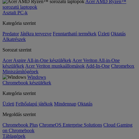
Acer AMD Ryzen™
sorozatú laptopok
Asztali PC-k
Kategória szerint
Predator
Játékra tervezve
Fenntartható termékek
Üzleti
Oktatás
Alkatrészek
Sorozat szerint
Acer Aspire All-in-One készülékek
Acer Veriton All-in-One
készülékek
Acer Veriton munkaállomások
Add-In-One
Chromebox
Miniszámítógépek
Windows
Chromebook készülékek
Kategória szerint
Üzleti
Felhőalapú játékok
Mindennap
Oktatás
Megoldás szerint
Chromebook Plus
ChromeOS Enterprise Solutions
Cloud Gaming
on Chromebook
Táblagépek