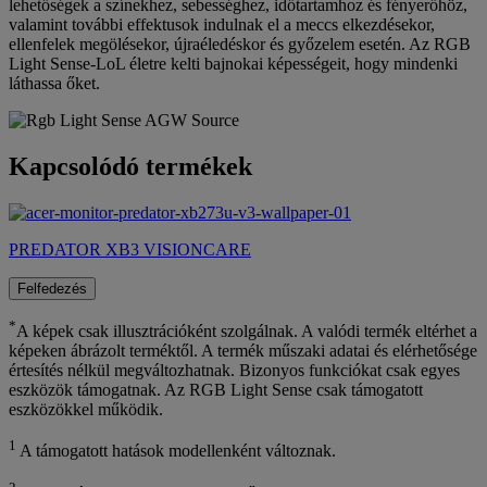
lehetőségek a színekhez, sebességhez, időtartamhoz és fényerőhöz,
valamint további effektusok indulnak el a meccs elkezdésekor,
ellenfelek megölésekor, újraéledéskor és győzelem esetén. Az RGB
Light Sense-LoL életre kelti bajnokai képességeit, hogy mindenki
láthassa őket.
Kapcsolódó termékek
PREDATOR XB3 VISIONCARE
Felfedezés
*
A képek csak illusztrációként szolgálnak. A valódi termék eltérhet a
képeken ábrázolt terméktől. A termék műszaki adatai és elérhetősége
értesítés nélkül megváltozhatnak. Bizonyos funkciókat csak egyes
eszközök támogatnak. Az RGB Light Sense csak támogatott
eszközökkel működik.
1
A támogatott hatások modellenként változnak.