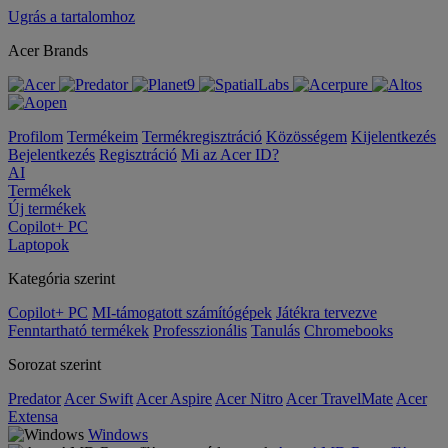
Ugrás a tartalomhoz
Acer Brands
Profilom
Termékeim
Termékregisztráció
Közösségem
Kijelentkezés
Bejelentkezés
Regisztráció
Mi az Acer ID?
AI
Termékek
Új termékek
Copilot+ PC
Laptopok
Kategória szerint
Copilot+ PC
MI-támogatott számítógépek
Játékra tervezve
Fenntartható termékek
Professzionális
Tanulás
Chromebooks
Sorozat szerint
Predator
Acer Swift
Acer Aspire
Acer Nitro
Acer TravelMate
Acer
Extensa
Windows