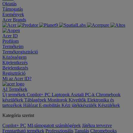
Oktatás
Támogatás
Események
Acer Brands
Acer ID
Profilom
Termékeim
Termékregisztráció
Közösségem
Kijelentkezés
Bejelentkezés
Regisztráció
Mi az Acer ID?
AI
Termékek
Új termékek
Copilot+ PC
Laptopok
Asztali PC-k
Chromebook
készülékek
Táblagépek
Monitorok
Kivetítők
Elektronika és
tartozékok
Hálózat
E-mobilitás
Kézi játékkészülék
Készülékek
Kategória szerint
Copilot+ PC
MI-támogatott számítógépek
Játékra tervezve
Fenntartható termékek
Professzionális
Tanulás
Chromebooks