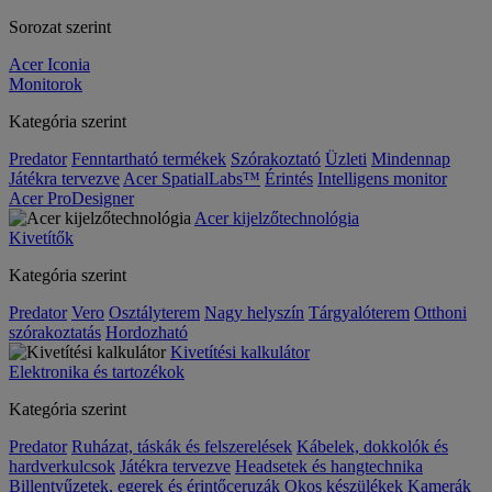
Sorozat szerint
Acer Iconia
Monitorok
Kategória szerint
Predator
Fenntartható termékek
Szórakoztató
Üzleti
Mindennap
Játékra tervezve
Acer SpatialLabs™
Érintés
Intelligens monitor
Acer ProDesigner
Acer kijelzőtechnológia
Kivetítők
Kategória szerint
Predator
Vero
Osztályterem
Nagy helyszín
Tárgyalóterem
Otthoni
szórakoztatás
Hordozható
Kivetítési kalkulátor
Elektronika és tartozékok
Kategória szerint
Predator
Ruházat, táskák és felszerelések
Kábelek, dokkolók és
hardverkulcsok
Játékra tervezve
Headsetek és hangtechnika
Billentyűzetek, egerek és érintőceruzák
Okos készülékek
Kamerák