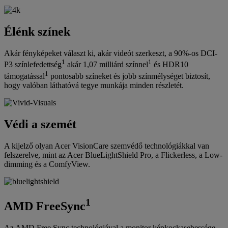
Élénk színek
Akár fényképeket választ ki, akár videót szerkeszt, a 90%-os DCI-
1
1
P3 színlefedettség
akár 1,07 milliárd színnel
és HDR10
1
támogatással
pontosabb színeket és jobb színmélységet biztosít,
hogy valóban láthatóvá tegye munkája minden részletét.
Védi a szemét
A kijelző olyan Acer VisionCare szemvédő technológiákkal van
felszerelve, mint az Acer BlueLightShield Pro, a Flickerless, a Low-
dimming és a ComfyView.
1
AMD FreeSync
Az AMD Free Sync technológiával a monitor képkockasebessége