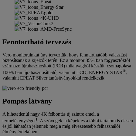
Fenntartható tervezés
Vero monitorainkat úgy terveztük, hogy fenntarthatóbb választást
biztosítsanak a kijelzők terén. Ez a monitor 35%-ban fogyasztóktól
származó újrahasznosított (PCR) műanyagból készült, csomagolása
®
100%-ban újrahasznosítható, valamint TCO, ENERGY STAR
,
valamint EPEAT Silver tanúsítványokkal rendelkezik.
Pompás látvány
A hihetetlenül nagy 4K felbontás új szintre emeli a
1
termelékenységet
. A szövegek, a képek és a többi tartalom is élesen
és jól láthatóan jelennek meg a még élvezetesebb felhasználói
élmény érdekében.