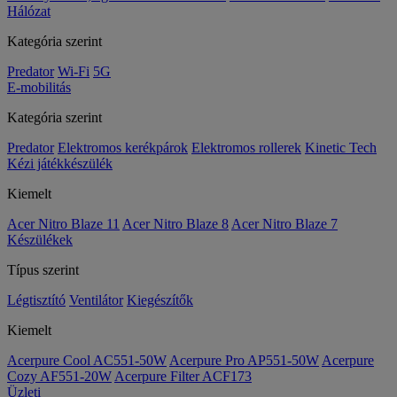
Hálózat
Kategória szerint
Predator
Wi-Fi
5G
E-mobilitás
Kategória szerint
Predator
Elektromos kerékpárok
Elektromos rollerek
Kinetic Tech
Kézi játékkészülék
Kiemelt
Acer Nitro Blaze 11
Acer Nitro Blaze 8
Acer Nitro Blaze 7
Készülékek
Típus szerint
Légtisztító
Ventilátor
Kiegészítők
Kiemelt
Acerpure Cool AC551-50W
Acerpure Pro AP551-50W
Acerpure
Cozy AF551-20W
Acerpure Filter ACF173
Üzleti