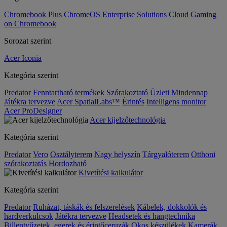
Chromebook Plus
ChromeOS Enterprise Solutions
Cloud Gaming
on Chromebook
Sorozat szerint
Acer Iconia
Kategória szerint
Predator
Fenntartható termékek
Szórakoztató
Üzleti
Mindennap
Játékra tervezve
Acer SpatialLabs™
Érintés
Intelligens monitor
Acer ProDesigner
Acer kijelzőtechnológia
Kategória szerint
Predator
Vero
Osztályterem
Nagy helyszín
Tárgyalóterem
Otthoni
szórakoztatás
Hordozható
Kivetítési kalkulátor
Kategória szerint
Predator
Ruházat, táskák és felszerelések
Kábelek, dokkolók és
hardverkulcsok
Játékra tervezve
Headsetek és hangtechnika
Billentyűzetek, egerek és érintőceruzák
Okos készülékek
Kamerák