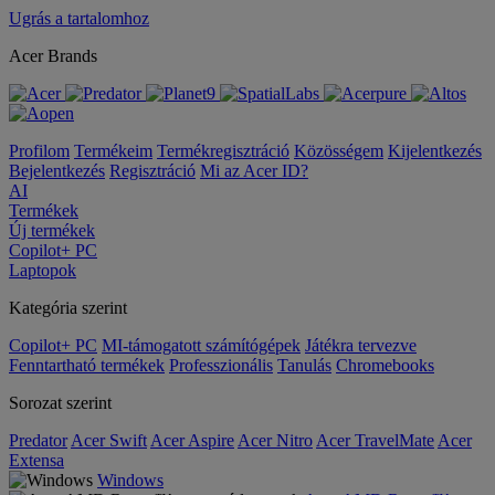
Ugrás a tartalomhoz
Acer Brands
Profilom
Termékeim
Termékregisztráció
Közösségem
Kijelentkezés
Bejelentkezés
Regisztráció
Mi az Acer ID?
AI
Termékek
Új termékek
Copilot+ PC
Laptopok
Kategória szerint
Copilot+ PC
MI-támogatott számítógépek
Játékra tervezve
Fenntartható termékek
Professzionális
Tanulás
Chromebooks
Sorozat szerint
Predator
Acer Swift
Acer Aspire
Acer Nitro
Acer TravelMate
Acer
Extensa
Windows