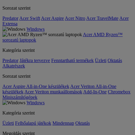
Sorozat szerint
Predator
Acer Swift
Acer Aspire
Acer Nitro
Acer TravelMate
Acer
Extensa
Windows
Acer AMD Ryzen™
sorozatú laptopok
Kategória szerint
Predator
Játékra tervezve
Fenntartható termékek
Üzleti
Oktatás
Alkatrészek
Sorozat szerint
Acer Aspire All-in-One készülékek
Acer Veriton All-in-One
készülékek
Acer Veriton munkaállomások
Add-In-One
Chromebox
Miniszámítógépek
Windows
Kategória szerint
Üzleti
Felhőalapú játékok
Mindennap
Oktatás
Megoldás szerint