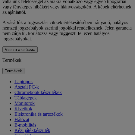
vállalunk felelősséget az árakra vonatkozó vagy egyéb tipográfiai
vagy fényképes hibákért vagy hiányosságokért. A képek eltérhetnek
az ajánlattól.
A vásárlók a fogyasztási cikkek értékesítésében irányadó, hatályos
nemzeti jogszabályok szerinti jogokkal rendelkeznek. Jelen garancia
nem zárja ki, korlátozza vagy függeszti fel ezen hatályos
jogszabályokat.
Vissza a csúcsra
Termékek
Termékek
Laptopok
Asztali PC-k
Chromebook készülékek
Táblagépek
Monitorok
Kivetítők
Elektronika és tartozékok
Hálózat
E-mobilitás
Kézi játékkészülék