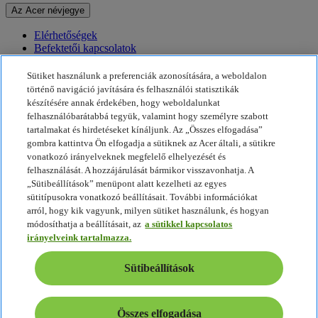
Az Acer névjegye
Elérhetőségek
Befektetői kapcsolatok
Hírek
Díjak
Sütiket használunk a preferenciák azonosítására, a weboldalon
Események
történő navigáció javítására és felhasználói statisztikák
készítésére annak érdekében, hogy weboldalunkat
Fenntarthatóság
felhasználóbarátabbá tegyük, valamint hogy személyre szabott
tartalmakat és hirdetéseket kínáljunk. Az „Összes elfogadása”
Fenntarthatóság
gombra kattintva Ön elfogadja a sütiknek az Acer általi, a sütikre
vonatkozó irányelveknek megfelelő elhelyezését és
Vállalati társadalmi felelősségvállalás
felhasználását. A hozzájárulását bármikor visszavonhatja. A
A termékek ökológiai lábnyoma
„Sütibeállítások” menüpont alatt kezelheti az egyes
Project Humanity
sütitípusokra vonatkozó beállításait. További információkat
Earthion
arról, hogy kik vagyunk, milyen sütiket használunk, és hogyan
Adatvédelmi szabályzat
módosíthatja a beállításait, az
a sütikkel kapcsolatos
Sütikkel kapcsolatos irányelvek
irányelveink tartalmazza.
Jogi nyilatkozat
További jogi információ
Sütibeállítások
Akadálymentességre vonatkozó irányelvek
Sütibeállítások
Magyarország - Magyar
Összes elfogadása