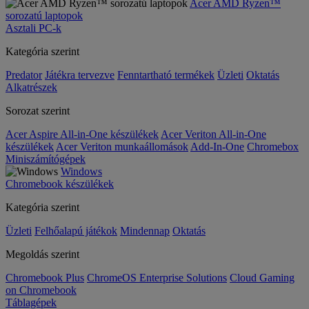
Acer AMD Ryzen™
sorozatú laptopok
Asztali PC-k
Kategória szerint
Predator
Játékra tervezve
Fenntartható termékek
Üzleti
Oktatás
Alkatrészek
Sorozat szerint
Acer Aspire All-in-One készülékek
Acer Veriton All-in-One
készülékek
Acer Veriton munkaállomások
Add-In-One
Chromebox
Miniszámítógépek
Windows
Chromebook készülékek
Kategória szerint
Üzleti
Felhőalapú játékok
Mindennap
Oktatás
Megoldás szerint
Chromebook Plus
ChromeOS Enterprise Solutions
Cloud Gaming
on Chromebook
Táblagépek