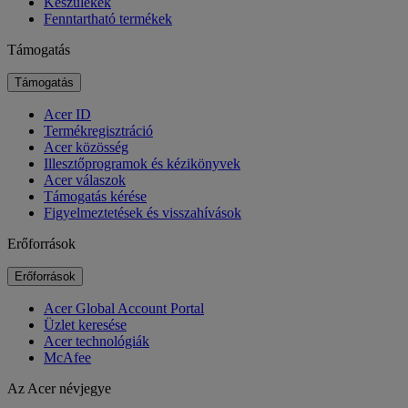
Készülékek
Fenntartható termékek
Támogatás
Támogatás
Acer ID
Termékregisztráció
Acer közösség
Illesztőprogramok és kézikönyvek
Acer válaszok
Támogatás kérése
Figyelmeztetések és visszahívások
Erőforrások
Erőforrások
Acer Global Account Portal
Üzlet keresése
Acer technológiák
McAfee
Az Acer névjegye