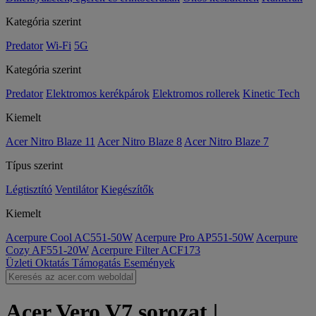
Kategória szerint
Predator
Wi-Fi
5G
Kategória szerint
Predator
Elektromos kerékpárok
Elektromos rollerek
Kinetic Tech
Kiemelt
Acer Nitro Blaze 11
Acer Nitro Blaze 8
Acer Nitro Blaze 7
Típus szerint
Légtisztító
Ventilátor
Kiegészítők
Kiemelt
Acerpure Cool AC551-50W
Acerpure Pro AP551-50W
Acerpure
Cozy AF551-20W
Acerpure Filter ACF173
Üzleti
Oktatás
Támogatás
Események
Acer Vero V7 sorozat |