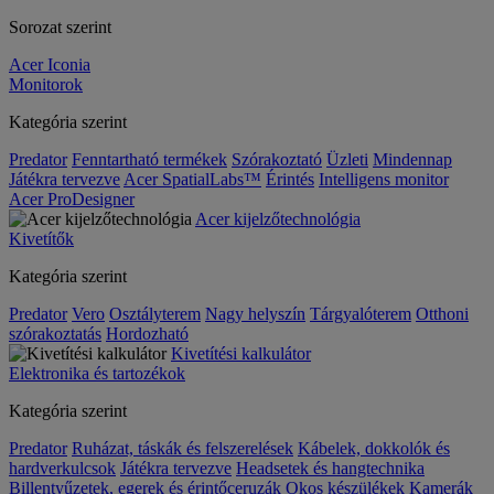
Sorozat szerint
Acer Iconia
Monitorok
Kategória szerint
Predator
Fenntartható termékek
Szórakoztató
Üzleti
Mindennap
Játékra tervezve
Acer SpatialLabs™
Érintés
Intelligens monitor
Acer ProDesigner
Acer kijelzőtechnológia
Kivetítők
Kategória szerint
Predator
Vero
Osztályterem
Nagy helyszín
Tárgyalóterem
Otthoni
szórakoztatás
Hordozható
Kivetítési kalkulátor
Elektronika és tartozékok
Kategória szerint
Predator
Ruházat, táskák és felszerelések
Kábelek, dokkolók és
hardverkulcsok
Játékra tervezve
Headsetek és hangtechnika
Billentyűzetek, egerek és érintőceruzák
Okos készülékek
Kamerák