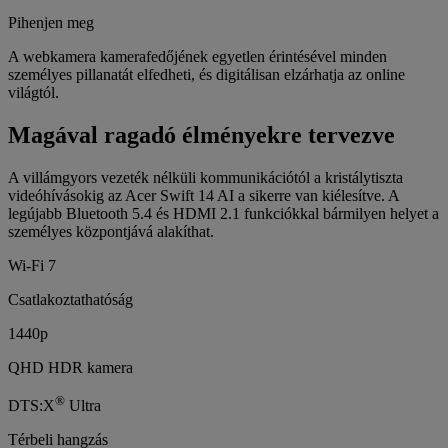
Pihenjen meg
A webkamera kamerafedőjének egyetlen érintésével minden
személyes pillanatát elfedheti, és digitálisan elzárhatja az online
világtól.
Magával ragadó élményekre tervezve
A villámgyors vezeték nélküli kommunikációtól a kristálytiszta
videóhívásokig az Acer Swift 14 AI a sikerre van kiélesítve. A
legújabb Bluetooth 5.4 és HDMI 2.1 funkciókkal bármilyen helyet a
személyes központjává alakíthat.
Wi-Fi 7
Csatlakoztathatóság
1440p
QHD HDR kamera
®
DTS:X
Ultra
Térbeli hangzás