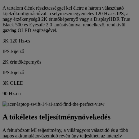
A tartalom élénk részletességgel kel életre a három választható
kijelzőkonfigurációval: a selymesen egyenletes 120 Hz-es IPS, a
nagy érzékenységű 2K érintőképernyő vagy a DisplayHDR True
Black 500 és Eyesafe 2.0 tanúsítvánnyal rendelkező, rendkívül
gazdag OLED segítségével.
3K 120 Hz-es
IPS-kijelző
2K érintőképernyős
IPS-kijelző
3K OLED
90 Hz-en
A tökéletes teljesítménynövekedés
A felturbózott MI-teljesítmény, a villámgyors válaszidő és a több
napos akkumulátor-üzemidő révén úgy teljesítheti az intenzív