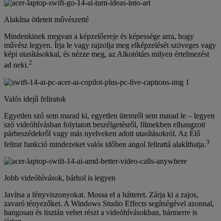
Alakítsa ötleteit művészetté
Mindenkinek megvan a képzelőereje és képessége arra, hogy
művész legyen. Írja le vagy rajzolja meg elképzelését szöveges vagy
képi utasításokkal, és nézze meg, az Alkotótárs milyen értelmezést
2
ad neki.
Valós idejű feliratok
Egyetlen szó sem marad ki, egyetlen ütemről sem marad le – legyen
szó videóhívásban folytatott beszélgetésről, filmekben elhangzott
párbeszédekről vagy más nyelveken adott utasításokról. Az Élő
3
felirat funkció mindezeket valós időben angol felirattá alakíthatja.
Jobb videóhívások, bárhol is legyen
Javítsa a fényviszonyokat. Mossa el a hátteret. Zárja ki a zajos,
zavaró tényezőket. A Windows Studio Effects segítségével azonnal,
hangosan és tisztán vehet részt a videóhívásokban, bármerre is