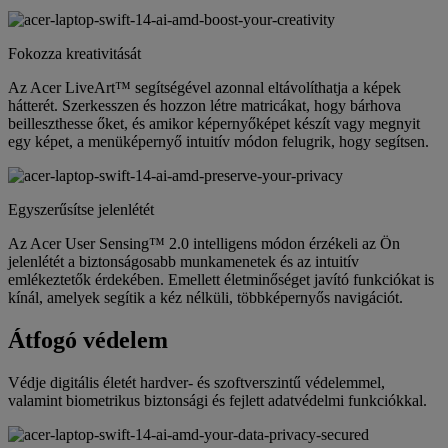
Fokozza kreativitását
Az Acer LiveArt™ segítségével azonnal eltávolíthatja a képek
hátterét. Szerkesszen és hozzon létre matricákat, hogy bárhova
beilleszthesse őket, és amikor képernyőképet készít vagy megnyit
egy képet, a menüképernyő intuitív módon felugrik, hogy segítsen.
Egyszerűsítse jelenlétét
Az Acer User Sensing™ 2.0 intelligens módon érzékeli az Ön
jelenlétét a biztonságosabb munkamenetek és az intuitív
emlékeztetők érdekében. Emellett életminőséget javító funkciókat is
kínál, amelyek segítik a kéz nélküli, többképernyős navigációt.
Átfogó védelem
Védje digitális életét hardver- és szoftverszintű védelemmel,
valamint biometrikus biztonsági és fejlett adatvédelmi funkciókkal.