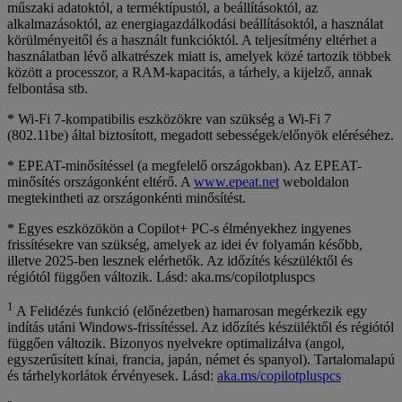
műszaki adatoktól, a terméktípustól, a beállításoktól, az
alkalmazásoktól, az energiagazdálkodási beállításoktól, a használat
körülményeitől és a használt funkcióktól. A teljesítmény eltérhet a
használatban lévő alkatrészek miatt is, amelyek közé tartozik többek
között a processzor, a RAM-kapacitás, a tárhely, a kijelző, annak
felbontása stb.
* Wi-Fi 7-kompatibilis eszközökre van szükség a Wi-Fi 7
(802.11be) által biztosított, megadott sebességek/előnyök eléréséhez.
* EPEAT-minősítéssel (a megfelelő országokban). Az EPEAT-
minősítés országonként eltérő. A
www.epeat.net
weboldalon
megtekintheti az országonkénti minősítést.
* Egyes eszközökön a Copilot+ PC-s élményekhez ingyenes
frissítésekre van szükség, amelyek az idei év folyamán később,
illetve 2025-ben lesznek elérhetők. Az időzítés készüléktől és
régiótól függően változik. Lásd: aka.ms/copilotpluspcs
1
A Felidézés funkció (előnézetben) hamarosan megérkezik egy
indítás utáni Windows-frissítéssel. Az időzítés készüléktől és régiótól
függően változik. Bizonyos nyelvekre optimalizálva (angol,
egyszerűsített kínai, francia, japán, német és spanyol). Tartalomalapú
és tárhelykorlátok érvényesek. Lásd:
aka.ms/copilotpluspcs