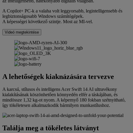
az intelligensebb, hatékonyabb digitális világban.
A Copilot+ PC-k a valaha volt leggyorsabb, legintelligensebb és
legbiztonságosabb Windows számítógépek.
A képességei következő szintje. Most az MI-vel.
Videó megtekintése
A lehetőségek kiaknázására tervezve
A karcsú, stílusos és intelligens Acer Swift 14 AI ultravékony
kialakításának köszönhetően könnyedén elfér a táskájában, és
mindössze 1,32 kg-ot nyom. A képernyő 180 fokban szétnyitható,
így tökéletesen alkalmazkodik bármilyen munkastílushoz.
Találja meg a tökéletes látványt