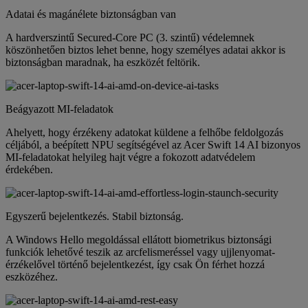
Adatai és magánélete biztonságban van
A hardverszintű Secured-Core PC (3. szintű) védelemnek
köszönhetően biztos lehet benne, hogy személyes adatai akkor is
biztonságban maradnak, ha eszközét feltörik.
Beágyazott MI-feladatok
Ahelyett, hogy érzékeny adatokat küldene a felhőbe feldolgozás
céljából, a beépített NPU segítségével az Acer Swift 14 AI bizonyos
MI-feladatokat helyileg hajt végre a fokozott adatvédelem
érdekében.
Egyszerű bejelentkezés. Stabil biztonság.
A Windows Hello megoldással ellátott biometrikus biztonsági
funkciók lehetővé teszik az arcfelismeréssel vagy ujjlenyomat-
érzékelővel történő bejelentkezést, így csak Ön férhet hozzá
eszközéhez.