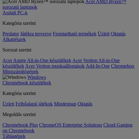
Acer AMD Ryzen™
sorozatú laptopok
Asztali PC-k
Kategória szerint
Predator
Játékra tervezve
Fenntartható termékek
Üzleti
Oktatás
Alkatrészek
Sorozat szerint
Acer Aspire All-in-One készülékek
Acer Veriton All-in-One
készülékek
Acer Veriton munkaállomások
Add-In-One
Chromebox
Miniszámítógépek
Windows
Chromebook készülékek
Kategória szerint
Üzleti
Felhőalapú játékok
Mindennap
Oktatás
Megoldás szerint
Chromebook Plus
ChromeOS Enterprise Solutions
Cloud Gaming
on Chromebook
Táblagépek