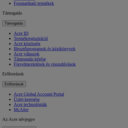
Fenntartható termékek
Támogatás
Támogatás
Acer ID
Termékregisztráció
Acer közösség
Illesztőprogramok és kézikönyvek
Acer válaszok
Támogatás kérése
Figyelmeztetések és visszahívások
Erőforrások
Erőforrások
Acer Global Account Portal
Üzlet keresése
Acer technológiák
McAfee
Az Acer névjegye