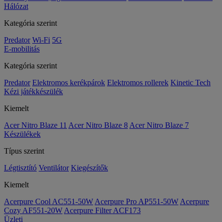
Hálózat
Kategória szerint
Predator
Wi-Fi
5G
E-mobilitás
Kategória szerint
Predator
Elektromos kerékpárok
Elektromos rollerek
Kinetic Tech
Kézi játékkészülék
Kiemelt
Acer Nitro Blaze 11
Acer Nitro Blaze 8
Acer Nitro Blaze 7
Készülékek
Típus szerint
Légtisztító
Ventilátor
Kiegészítők
Kiemelt
Acerpure Cool AC551-50W
Acerpure Pro AP551-50W
Acerpure
Cozy AF551-20W
Acerpure Filter ACF173
Üzleti