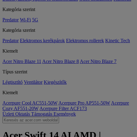
Kategória szerint
Predator
Wi-Fi
5G
Kategória szerint
Predator
Elektromos kerékpárok
Elektromos rollerek
Kinetic Tech
Kiemelt
Acer Nitro Blaze 11
Acer Nitro Blaze 8
Acer Nitro Blaze 7
Típus szerint
Légtisztító
Ventilátor
Kiegészítők
Kiemelt
Acerpure Cool AC551-50W
Acerpure Pro AP551-50W
Acerpure
Cozy AF551-20W
Acerpure Filter ACF173
Üzleti
Oktatás
Támogatás
Események
Acer Swift 14 AI AMD |