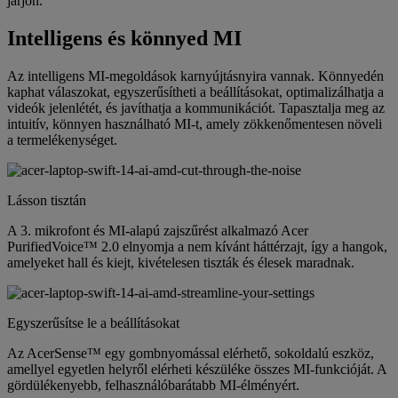
járjon.
Intelligens és könnyed MI
Az intelligens MI-megoldások karnyújtásnyira vannak. Könnyedén
kaphat válaszokat, egyszerűsítheti a beállításokat, optimalizálhatja a
videók jelenlétét, és javíthatja a kommunikációt. Tapasztalja meg az
intuitív, könnyen használható MI-t, amely zökkenőmentesen növeli
a termelékenységet.
Lásson tisztán
A 3. mikrofont és MI-alapú zajszűrést alkalmazó Acer
PurifiedVoice™ 2.0 elnyomja a nem kívánt háttérzajt, így a hangok,
amelyeket hall és kiejt, kivételesen tiszták és élesek maradnak.
Egyszerűsítse le a beállításokat
Az AcerSense™ egy gombnyomással elérhető, sokoldalú eszköz,
amellyel egyetlen helyről elérheti készüléke összes MI-funkcióját. A
gördülékenyebb, felhasználóbarátabb MI-élményért.