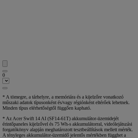
0
* A tömegre, a tárhelyre, a memóriára és a kijelzőre vonatkozó
műszaki adatok típusonként és/vagy régiónként eltérőek lehetnek.
Minden típus elérhetőségtől függően kapható.
* Az Acer Swift 14 AI (SF14-61T) akkumulátor-üzemidejét
érintőpaneles kijelzővel és 75 Wh-s akkumulátorral, videólejátszási
forgatókönyv alapján meghatározott tesztbeállítások mellett mérték.
A tényleges akkumulátor-üzemidő jelentős mértékben függhet a