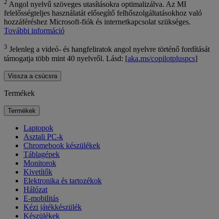
2
Angol nyelvű szöveges utasításokra optimalizálva. Az MI
felelősségteljes használatát elősegítő felhőszolgáltatásokhoz való
hozzáféréshez Microsoft-fiók és internetkapcsolat szükséges.
További információ
3
Jelenleg a videó- és hangfeliratok angol nyelvre történő fordítását
támogatja több mint 40 nyelvről. Lásd: [
aka.ms/copilotpluspcs
]
Vissza a csúcsra
Termékek
Termékek
Laptopok
Asztali PC-k
Chromebook készülékek
Táblagépek
Monitorok
Kivetítők
Elektronika és tartozékok
Hálózat
E-mobilitás
Kézi játékkészülék
Készülékek