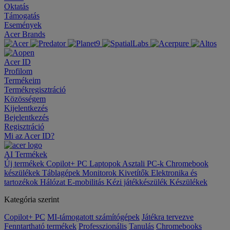
Oktatás
Támogatás
Események
Acer Brands
Acer ID
Profilom
Termékeim
Termékregisztráció
Közösségem
Kijelentkezés
Bejelentkezés
Regisztráció
Mi az Acer ID?
AI
Termékek
Új termékek
Copilot+ PC
Laptopok
Asztali PC-k
Chromebook
készülékek
Táblagépek
Monitorok
Kivetítők
Elektronika és
tartozékok
Hálózat
E-mobilitás
Kézi játékkészülék
Készülékek
Kategória szerint
Copilot+ PC
MI-támogatott számítógépek
Játékra tervezve
Fenntartható termékek
Professzionális
Tanulás
Chromebooks