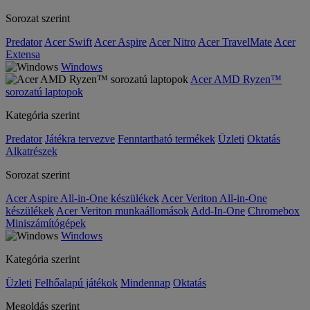
Sorozat szerint
Predator
Acer Swift
Acer Aspire
Acer Nitro
Acer TravelMate
Acer
Extensa
Windows
Acer AMD Ryzen™
sorozatú laptopok
Kategória szerint
Predator
Játékra tervezve
Fenntartható termékek
Üzleti
Oktatás
Alkatrészek
Sorozat szerint
Acer Aspire All-in-One készülékek
Acer Veriton All-in-One
készülékek
Acer Veriton munkaállomások
Add-In-One
Chromebox
Miniszámítógépek
Windows
Kategória szerint
Üzleti
Felhőalapú játékok
Mindennap
Oktatás
Megoldás szerint