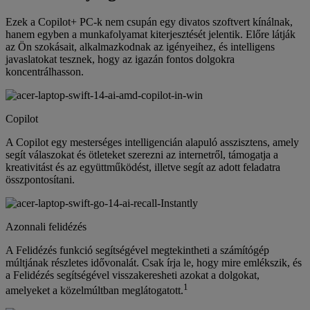
Ezek a Copilot+ PC-k nem csupán egy divatos szoftvert kínálnak,
hanem egyben a munkafolyamat kiterjesztését jelentik. Előre látják
az Ön szokásait, alkalmazkodnak az igényeihez, és intelligens
javaslatokat tesznek, hogy az igazán fontos dolgokra
koncentrálhasson.
Copilot
A Copilot egy mesterséges intelligencián alapuló asszisztens, amely
segít válaszokat és ötleteket szerezni az internetről, támogatja a
kreativitást és az együttműködést, illetve segít az adott feladatra
összpontosítani.
Azonnali felidézés
A Felidézés funkció segítségével megtekintheti a számítógép
múltjának részletes idővonalát. Csak írja le, hogy mire emlékszik, és
a Felidézés segítségével visszakeresheti azokat a dolgokat,
1
amelyeket a közelmúltban meglátogatott.