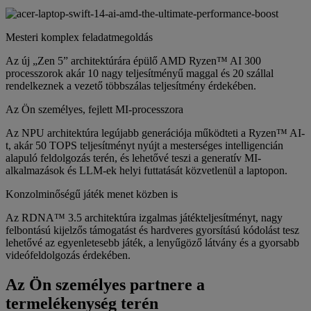
Mesteri komplex feladatmegoldás
Az új „Zen 5” architektúrára épülő AMD Ryzen™ AI 300
processzorok akár 10 nagy teljesítményű maggal és 20 szállal
rendelkeznek a vezető többszálas teljesítmény érdekében.
Az Ön személyes, fejlett MI-processzora
Az NPU architektúra legújabb generációja működteti a Ryzen™ AI-
t, akár 50 TOPS teljesítményt nyújt a mesterséges intelligencián
alapuló feldolgozás terén, és lehetővé teszi a generatív MI-
alkalmazások és LLM-ek helyi futtatását közvetlenül a laptopon.
Konzolminőségű játék menet közben is
Az RDNA™ 3.5 architektúra izgalmas játékteljesítményt, nagy
felbontású kijelzős támogatást és hardveres gyorsítású kódolást tesz
lehetővé az egyenletesebb játék, a lenyűgöző látvány és a gyorsabb
videófeldolgozás érdekében.
Az Ön személyes partnere a
termelékenység terén