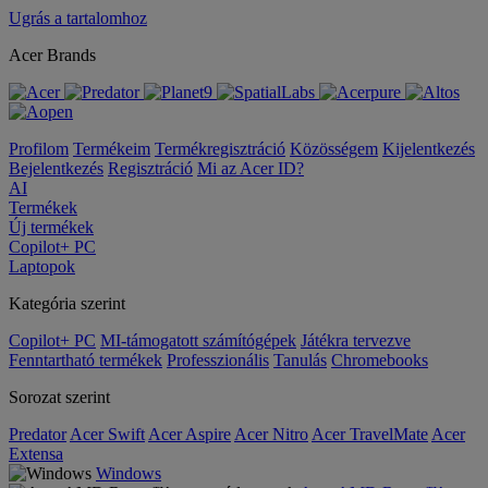
Ugrás a tartalomhoz
Acer Brands
Profilom
Termékeim
Termékregisztráció
Közösségem
Kijelentkezés
Bejelentkezés
Regisztráció
Mi az Acer ID?
AI
Termékek
Új termékek
Copilot+ PC
Laptopok
Kategória szerint
Copilot+ PC
MI-támogatott számítógépek
Játékra tervezve
Fenntartható termékek
Professzionális
Tanulás
Chromebooks
Sorozat szerint
Predator
Acer Swift
Acer Aspire
Acer Nitro
Acer TravelMate
Acer
Extensa
Windows