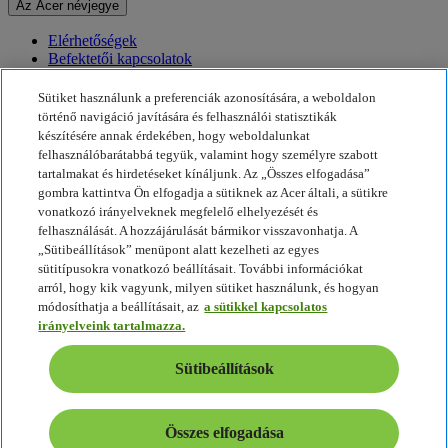
Az Acer névjegye
Elérhetőségek
Befektetői kapcsolatok
Hírek
Díjak
Sütiket használunk a preferenciák azonosítására, a weboldalon
Események
történő navigáció javítására és felhasználói statisztikák
készítésére annak érdekében, hogy weboldalunkat
Fenntarthatóság
felhasználóbarátabbá tegyük, valamint hogy személyre szabott
tartalmakat és hirdetéseket kínáljunk. Az „Összes elfogadása”
Fenntarthatóság
gombra kattintva Ön elfogadja a sütiknek az Acer általi, a sütikre
vonatkozó irányelveknek megfelelő elhelyezését és
Vállalati társadalmi felelősségvállalás
felhasználását. A hozzájárulását bármikor visszavonhatja. A
A termékek ökológiai lábnyoma
„Sütibeállítások” menüpont alatt kezelheti az egyes
Project Humanity
sütitípusokra vonatkozó beállításait. További információkat
Earthion
arról, hogy kik vagyunk, milyen sütiket használunk, és hogyan
Adatvédelmi szabályzat
módosíthatja a beállításait, az
a sütikkel kapcsolatos
Sütikkel kapcsolatos irányelvek
irányelveink tartalmazza.
Jogi nyilatkozat
További jogi információ
Sütibeállítások
Akadálymentességre vonatkozó irányelvek
Sütibeállítások
Magyarország - Magyar
Összes elfogadása
© 2026 Acer Inc.