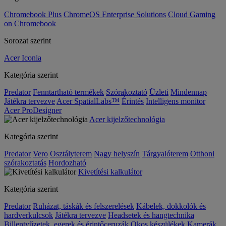
Chromebook Plus
ChromeOS Enterprise Solutions
Cloud Gaming
on Chromebook
Sorozat szerint
Acer Iconia
Kategória szerint
Predator
Fenntartható termékek
Szórakoztató
Üzleti
Mindennap
Játékra tervezve
Acer SpatialLabs™
Érintés
Intelligens monitor
Acer ProDesigner
Acer kijelzőtechnológia
Kategória szerint
Predator
Vero
Osztályterem
Nagy helyszín
Tárgyalóterem
Otthoni
szórakoztatás
Hordozható
Kivetítési kalkulátor
Kategória szerint
Predator
Ruházat, táskák és felszerelések
Kábelek, dokkolók és
hardverkulcsok
Játékra tervezve
Headsetek és hangtechnika
Billentyűzetek, egerek és érintőceruzák
Okos készülékek
Kamerák