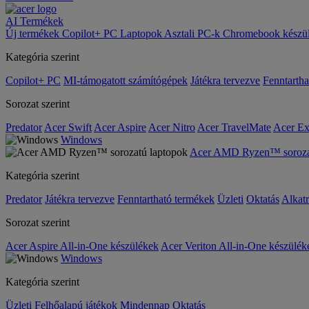
AI
Termékek
Új termékek
Copilot+ PC
Laptopok
Asztali PC-k
Chromebook készü
Kategória szerint
Copilot+ PC
MI-támogatott számítógépek
Játékra tervezve
Fenntarth
Sorozat szerint
Predator
Acer Swift
Acer Aspire
Acer Nitro
Acer TravelMate
Acer Ex
Windows
Acer AMD Ryzen™ sorozat
Kategória szerint
Predator
Játékra tervezve
Fenntartható termékek
Üzleti
Oktatás
Alkat
Sorozat szerint
Acer Aspire All-in-One készülékek
Acer Veriton All-in-One készülék
Windows
Kategória szerint
Üzleti
Felhőalapú játékok
Mindennap
Oktatás