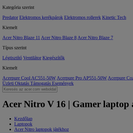
Kategória szerint
Predator
Elektromos kerékpárok
Elektromos rollerek
Kinetic Tech
Kiemelt
Acer Nitro Blaze 11
Acer Nitro Blaze 8
Acer Nitro Blaze 7
Típus szerint
Légtisztító
Ventilátor
Kiegészítők
Kiemelt
Acerpure Cool AC551-50W
Acerpure Pro AP551-50W
Acerpure C
Üzleti
Oktatás
Támogatás
Események
Acer Nitro V 16 | Gamer laptop
Kezdőlap
Laptopok
Acer Nitro laptopok játékhoz