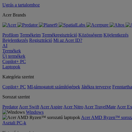
Ugrás a tartalomhoz
Acer Brands
Profilom
Termékeim
Termékregisztráció
Közösségem
Kijelentkezés
Bejelentkezés
Regisztráció
Mi az Acer ID?
AI
Termékek
Új termékek
Copilot+ PC
Laptopok
Kategória szerint
Copilot+ PC
MI-támogatott számítógépek
Játékra tervezve
Fenntarth
Sorozat szerint
Predator
Acer Swift
Acer Aspire
Acer Nitro
Acer TravelMate
Acer Ex
Windows
Acer AMD Ryzen™ sorozat
Asztali PC-k