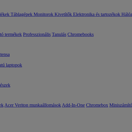
lékek
Táblagépek
Monitorok
Kivetítők
Elektronika és tartozékok
Háló
ató termékek
Professzionális
Tanulás
Chromebooks
tensa
ú laptopok
részek
ek
Acer Veriton munkaállomások
Add-In-One
Chromebox
Miniszámít