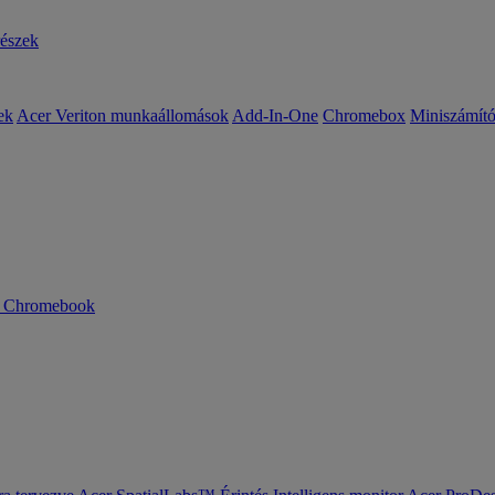
részek
ek
Acer Veriton munkaállomások
Add-In-One
Chromebox
Miniszámít
n Chromebook