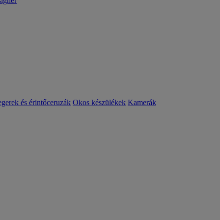
igner
egerek és érintőceruzák
Okos készülékek
Kamerák