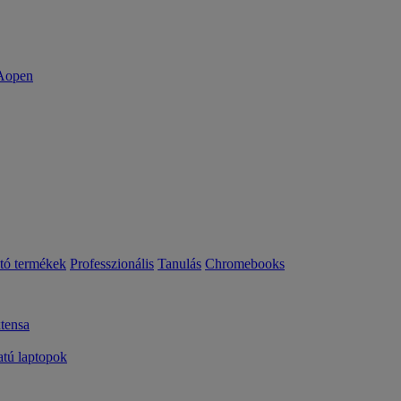
ató termékek
Professzionális
Tanulás
Chromebooks
tensa
ú laptopok