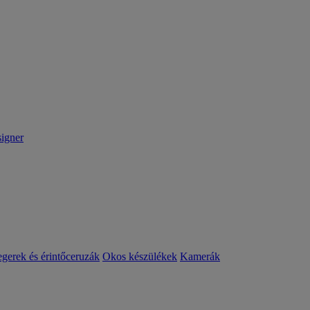
igner
egerek és érintőceruzák
Okos készülékek
Kamerák