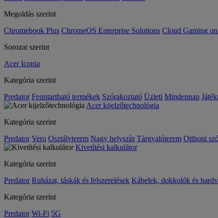
Megoldás szerint
Chromebook Plus
ChromeOS Enterprise Solutions
Cloud Gaming o
Sorozat szerint
Acer Iconia
Kategória szerint
Predator
Fenntartható termékek
Szórakoztató
Üzleti
Mindennap
Játék
Acer kijelzőtechnológia
Kategória szerint
Predator
Vero
Osztályterem
Nagy helyszín
Tárgyalóterem
Otthoni sz
Kivetítési kalkulátor
Kategória szerint
Predator
Ruházat, táskák és felszerelések
Kábelek, dokkolók és hardv
Kategória szerint
Predator
Wi-Fi
5G