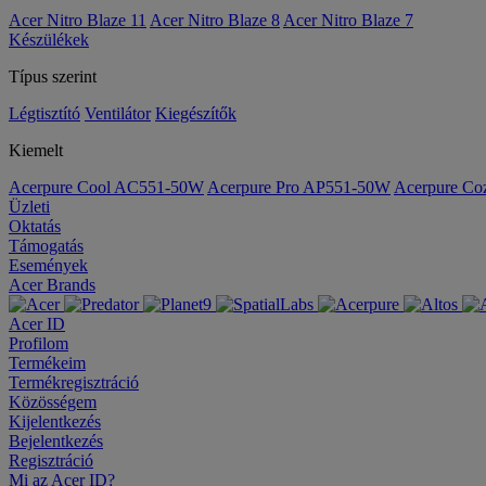
Acer Nitro Blaze 11
Acer Nitro Blaze 8
Acer Nitro Blaze 7
Készülékek
Típus szerint
Légtisztító
Ventilátor
Kiegészítők
Kiemelt
Acerpure Cool AC551-50W
Acerpure Pro AP551-50W
Acerpure C
Üzleti
Oktatás
Támogatás
Események
Acer Brands
Acer ID
Profilom
Termékeim
Termékregisztráció
Közösségem
Kijelentkezés
Bejelentkezés
Regisztráció
Mi az Acer ID?