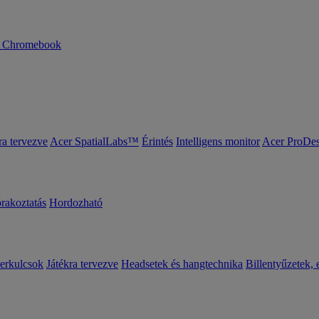
n Chromebook
ra tervezve
Acer SpatialLabs™
Érintés
Intelligens monitor
Acer ProDes
órakoztatás
Hordozható
erkulcsok
Játékra tervezve
Headsetek és hangtechnika
Billentyűzetek, 