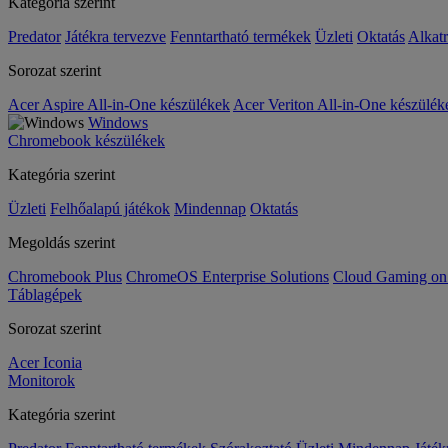
Kategória szerint
Predator
Játékra tervezve
Fenntartható termékek
Üzleti
Oktatás
Alkat
Sorozat szerint
Acer Aspire All-in-One készülékek
Acer Veriton All-in-One készülék
Windows
Chromebook készülékek
Kategória szerint
Üzleti
Felhőalapú játékok
Mindennap
Oktatás
Megoldás szerint
Chromebook Plus
ChromeOS Enterprise Solutions
Cloud Gaming o
Táblagépek
Sorozat szerint
Acer Iconia
Monitorok
Kategória szerint