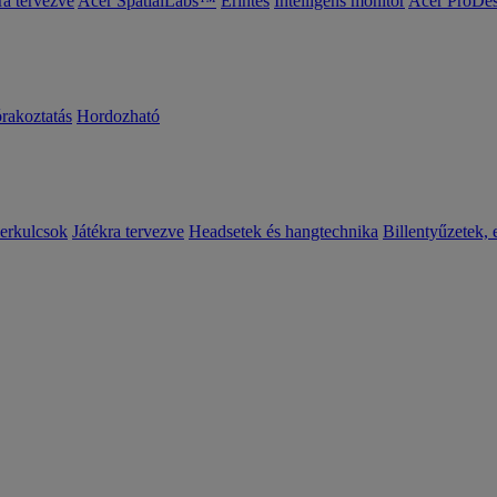
ra tervezve
Acer SpatialLabs™
Érintés
Intelligens monitor
Acer ProDes
órakoztatás
Hordozható
erkulcsok
Játékra tervezve
Headsetek és hangtechnika
Billentyűzetek, 