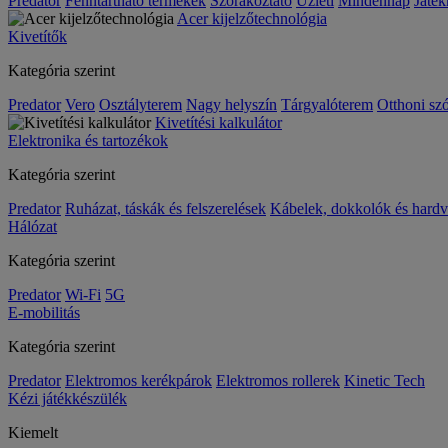
Predator
Fenntartható termékek
Szórakoztató
Üzleti
Mindennap
Játék
Acer kijelzőtechnológia
Kivetítők
Kategória szerint
Predator
Vero
Osztályterem
Nagy helyszín
Tárgyalóterem
Otthoni sz
Kivetítési kalkulátor
Elektronika és tartozékok
Kategória szerint
Predator
Ruházat, táskák és felszerelések
Kábelek, dokkolók és hardv
Hálózat
Kategória szerint
Predator
Wi-Fi
5G
E-mobilitás
Kategória szerint
Predator
Elektromos kerékpárok
Elektromos rollerek
Kinetic Tech
Kézi játékkészülék
Kiemelt