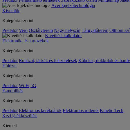
Predator
Fenntartható termékek
Szórakoztató
Üzleti
Mindennap
Játék
Acer kijelzőtechnológia
Kivetítők
Kategória szerint
Predator
Vero
Osztályterem
Nagy helyszín
Tárgyalóterem
Otthoni sz
Kivetítési kalkulátor
Elektronika és tartozékok
Kategória szerint
Predator
Ruházat, táskák és felszerelések
Kábelek, dokkolók és hardv
Hálózat
Kategória szerint
Predator
Wi-Fi
5G
E-mobilitás
Kategória szerint
Predator
Elektromos kerékpárok
Elektromos rollerek
Kinetic Tech
Kézi játékkészülék
Kiemelt