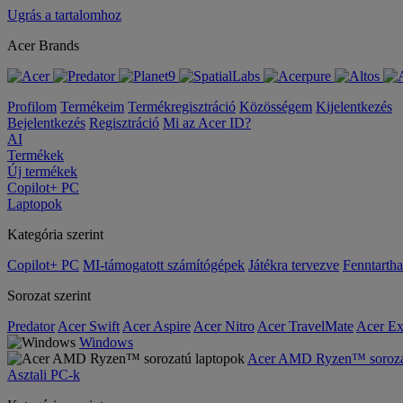
Ugrás a tartalomhoz
Acer Brands
Profilom
Termékeim
Termékregisztráció
Közösségem
Kijelentkezés
Bejelentkezés
Regisztráció
Mi az Acer ID?
AI
Termékek
Új termékek
Copilot+ PC
Laptopok
Kategória szerint
Copilot+ PC
MI-támogatott számítógépek
Játékra tervezve
Fenntarth
Sorozat szerint
Predator
Acer Swift
Acer Aspire
Acer Nitro
Acer TravelMate
Acer Ex
Windows
Acer AMD Ryzen™ sorozat
Asztali PC-k