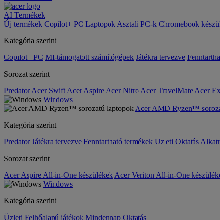
AI
Termékek
Új termékek
Copilot+ PC
Laptopok
Asztali PC-k
Chromebook készü
Kategória szerint
Copilot+ PC
MI-támogatott számítógépek
Játékra tervezve
Fenntarth
Sorozat szerint
Predator
Acer Swift
Acer Aspire
Acer Nitro
Acer TravelMate
Acer Ex
Windows
Acer AMD Ryzen™ sorozat
Kategória szerint
Predator
Játékra tervezve
Fenntartható termékek
Üzleti
Oktatás
Alkat
Sorozat szerint
Acer Aspire All-in-One készülékek
Acer Veriton All-in-One készülék
Windows
Kategória szerint
Üzleti
Felhőalapú játékok
Mindennap
Oktatás