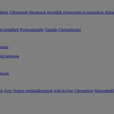
lékek
Táblagépek
Monitorok
Kivetítők
Elektronika és tartozékok
Háló
ató termékek
Professzionális
Tanulás
Chromebooks
tensa
ú laptopok
részek
ek
Acer Veriton munkaállomások
Add-In-One
Chromebox
Miniszámít