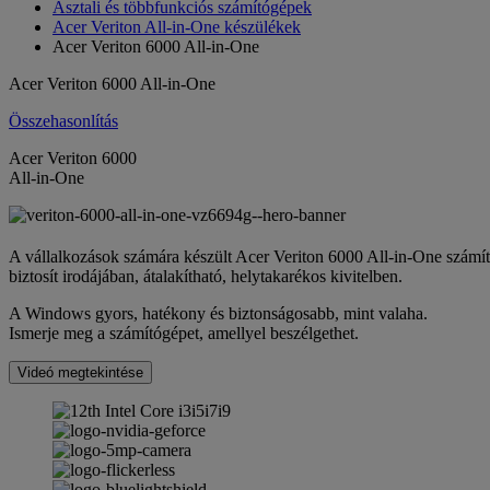
Asztali és többfunkciós számítógépek
Acer Veriton All-in-One készülékek
Acer Veriton 6000 All-in-One
Acer Veriton 6000 All-in-One
Összehasonlítás
Acer Veriton 6000
All-in-One
A vállalkozások számára készült Acer Veriton 6000 All-in-One számít
biztosít irodájában, átalakítható, helytakarékos kivitelben.
A Windows gyors, hatékony és biztonságosabb, mint valaha.
Ismerje meg a számítógépet, amellyel beszélgethet.
Videó megtekintése