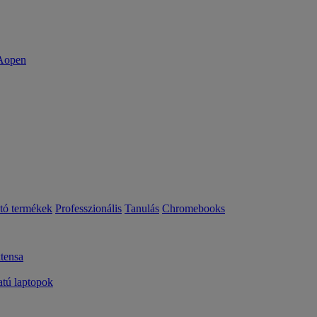
ató termékek
Professzionális
Tanulás
Chromebooks
tensa
ú laptopok