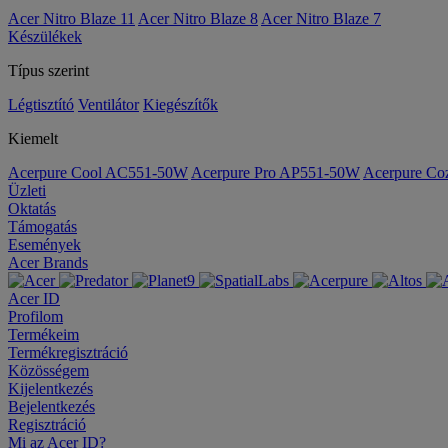
Acer Nitro Blaze 11
Acer Nitro Blaze 8
Acer Nitro Blaze 7
Készülékek
Típus szerint
Légtisztító
Ventilátor
Kiegészítők
Kiemelt
Acerpure Cool AC551-50W
Acerpure Pro AP551-50W
Acerpure C
Üzleti
Oktatás
Támogatás
Események
Acer Brands
Acer ID
Profilom
Termékeim
Termékregisztráció
Közösségem
Kijelentkezés
Bejelentkezés
Regisztráció
Mi az Acer ID?