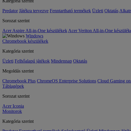
Kategória szerint
Predator
Játékra tervezve
Fenntartható termékek
Üzleti
Oktatás
Alkat
Sorozat szerint
Acer Aspire All-in-One készülékek
Acer Veriton All-in-One készülék
Windows
Chromebook készülékek
Kategória szerint
Üzleti
Felhőalapú játékok
Mindennap
Oktatás
Megoldás szerint
Chromebook Plus
ChromeOS Enterprise Solutions
Cloud Gaming o
Táblagépek
Sorozat szerint
Acer Iconia
Monitorok
Kategória szerint