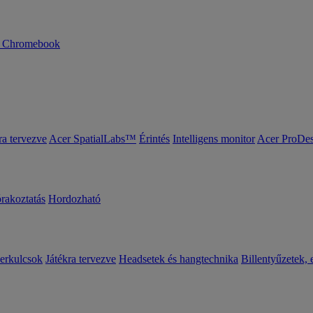
n Chromebook
ra tervezve
Acer SpatialLabs™
Érintés
Intelligens monitor
Acer ProDes
órakoztatás
Hordozható
erkulcsok
Játékra tervezve
Headsetek és hangtechnika
Billentyűzetek, 