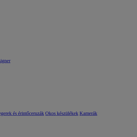
igner
egerek és érintőceruzák
Okos készülékek
Kamerák