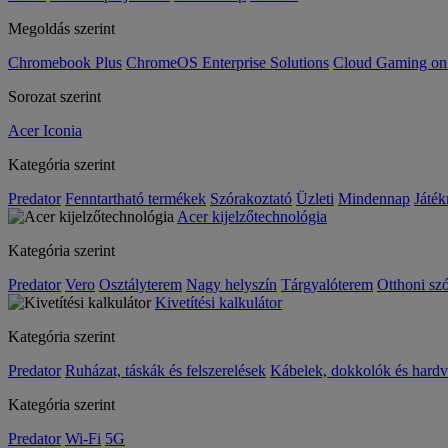
Megoldás szerint
Chromebook Plus
ChromeOS Enterprise Solutions
Cloud Gaming o
Sorozat szerint
Acer Iconia
Kategória szerint
Predator
Fenntartható termékek
Szórakoztató
Üzleti
Mindennap
Játék
Acer kijelzőtechnológia
Kategória szerint
Predator
Vero
Osztályterem
Nagy helyszín
Tárgyalóterem
Otthoni sz
Kivetítési kalkulátor
Kategória szerint
Predator
Ruházat, táskák és felszerelések
Kábelek, dokkolók és hardv
Kategória szerint
Predator
Wi-Fi
5G