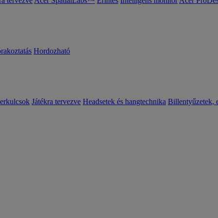
ra tervezve
Acer SpatialLabs™
Érintés
Intelligens monitor
Acer ProDes
órakoztatás
Hordozható
erkulcsok
Játékra tervezve
Headsetek és hangtechnika
Billentyűzetek, 