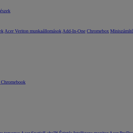
részek
ek
Acer Veriton munkaállomások
Add-In-One
Chromebox
Miniszámít
n Chromebook