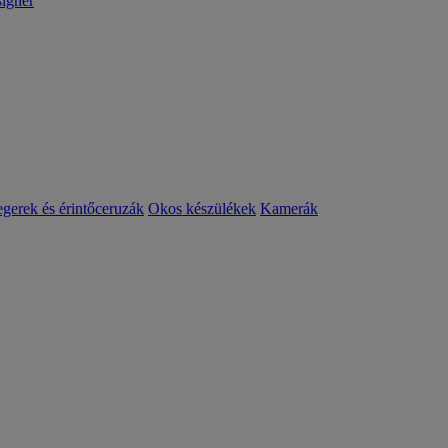
igner
egerek és érintőceruzák
Okos készülékek
Kamerák