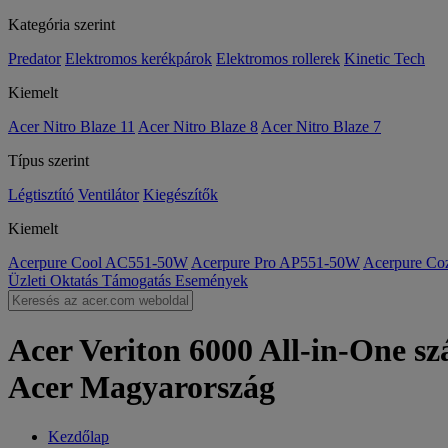
Kategória szerint
Predator
Elektromos kerékpárok
Elektromos rollerek
Kinetic Tech
Kiemelt
Acer Nitro Blaze 11
Acer Nitro Blaze 8
Acer Nitro Blaze 7
Típus szerint
Légtisztító
Ventilátor
Kiegészítők
Kiemelt
Acerpure Cool AC551-50W
Acerpure Pro AP551-50W
Acerpure C
Üzleti
Oktatás
Támogatás
Események
Acer Veriton 6000 All-in-One sz
Acer Magyarország
Kezdőlap