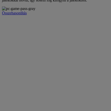
játékokkal bővül, így sosem fog kifogyni a játékokból.
Összehasonlítás