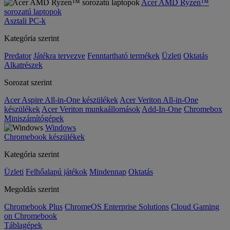
Acer AMD Ryzen™
sorozatú laptopok
Asztali PC-k
Kategória szerint
Predator
Játékra tervezve
Fenntartható termékek
Üzleti
Oktatás
Alkatrészek
Sorozat szerint
Acer Aspire All-in-One készülékek
Acer Veriton All-in-One
készülékek
Acer Veriton munkaállomások
Add-In-One
Chromebox
Miniszámítógépek
Windows
Chromebook készülékek
Kategória szerint
Üzleti
Felhőalapú játékok
Mindennap
Oktatás
Megoldás szerint
Chromebook Plus
ChromeOS Enterprise Solutions
Cloud Gaming
on Chromebook
Táblagépek