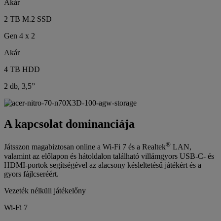
Akár
2 TB M.2 SSD
Gen 4 x 2
Akár
4 TB HDD
2 db, 3,5”
A kapcsolat dominanciája
®
Játsszon magabiztosan online a Wi-Fi 7 és a Realtek
LAN,
valamint az előlapon és hátoldalon található villámgyors USB-C- és
HDMI-portok segítségével az alacsony késleltetésű játékért és a
gyors fájlcseréért.
Vezeték nélküli játékelőny
Wi-Fi 7