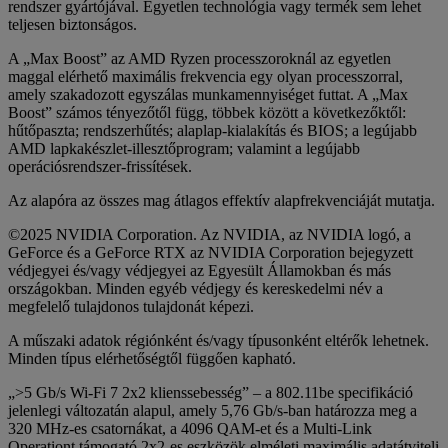
rendszer gyártójával. Egyetlen technológia vagy termék sem lehet
teljesen biztonságos.
A „Max Boost” az AMD Ryzen processzoroknál az egyetlen
maggal elérhető maximális frekvencia egy olyan processzorral,
amely szakadozott egyszálas munkamennyiséget futtat. A „Max
Boost” számos tényezőtől függ, többek között a következőktől:
hűtőpaszta; rendszerhűtés; alaplap-kialakítás és BIOS; a legújabb
AMD lapkakészlet-illesztőprogram; valamint a legújabb
operációsrendszer-frissítések.
Az alapóra az összes mag átlagos effektív alapfrekvenciáját mutatja.
©2025 NVIDIA Corporation. Az NVIDIA, az NVIDIA logó, a
GeForce és a GeForce RTX az NVIDIA Corporation bejegyzett
védjegyei és/vagy védjegyei az Egyesült Államokban és más
országokban. Minden egyéb védjegy és kereskedelmi név a
megfelelő tulajdonos tulajdonát képezi.
A műszaki adatok régiónként és/vagy típusonként eltérők lehetnek.
Minden típus elérhetőségtől függően kapható.
„>5 Gb/s Wi-Fi 7 2x2 klienssebesség” – a 802.11be specifikáció
jelenlegi változatán alapul, amely 5,76 Gb/s-ban határozza meg a
320 MHz-es csatornákat, a 4096 QAM-et és a Multi-Link
Operationt támogató 2x2-es eszközök elméleti maximális adatátviteli