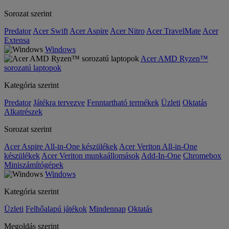
Sorozat szerint
Predator
Acer Swift
Acer Aspire
Acer Nitro
Acer TravelMate
Acer
Extensa
Windows
Acer AMD Ryzen™
sorozatú laptopok
Kategória szerint
Predator
Játékra tervezve
Fenntartható termékek
Üzleti
Oktatás
Alkatrészek
Sorozat szerint
Acer Aspire All-in-One készülékek
Acer Veriton All-in-One
készülékek
Acer Veriton munkaállomások
Add-In-One
Chromebox
Miniszámítógépek
Windows
Kategória szerint
Üzleti
Felhőalapú játékok
Mindennap
Oktatás
Megoldás szerint