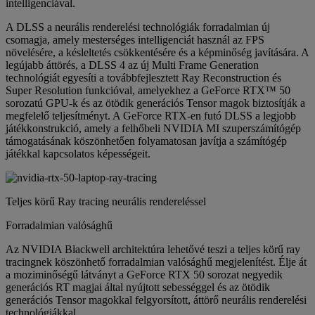
intelligenciával.
A DLSS a neurális renderelési technológiák forradalmian új
csomagja, amely mesterséges intelligenciát használ az FPS
növelésére, a késleltetés csökkentésére és a képminőség javítására. A
legújabb áttörés, a DLSS 4 az új Multi Frame Generation
technológiát egyesíti a továbbfejlesztett Ray Reconstruction és
Super Resolution funkcióval, amelyekhez a GeForce RTX™ 50
sorozatú GPU-k és az ötödik generációs Tensor magok biztosítják a
megfelelő teljesítményt. A GeForce RTX-en futó DLSS a legjobb
játékkonstrukció, amely a felhőbeli NVIDIA MI szuperszámítógép
támogatásának köszönhetően folyamatosan javítja a számítógép
játékkal kapcsolatos képességeit.
Teljes körű Ray tracing neurális rendereléssel
Forradalmian valósághű
Az NVIDIA Blackwell architektúra lehetővé teszi a teljes körű ray
tracingnek köszönhető forradalmian valósághű megjelenítést. Élje át
a moziminőségű látványt a GeForce RTX 50 sorozat negyedik
generációs RT magjai által nyújtott sebességgel és az ötödik
generációs Tensor magokkal felgyorsított, áttörő neurális renderelési
technológiákkal.