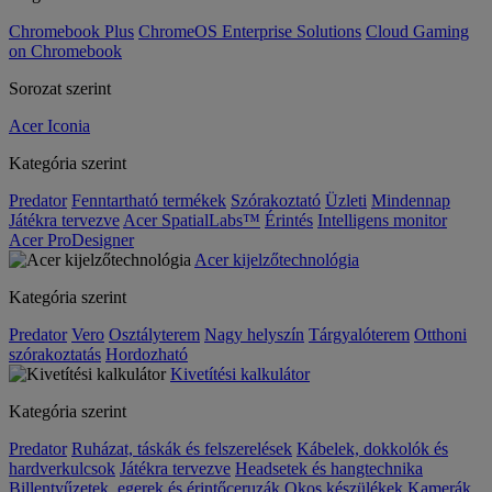
Chromebook Plus
ChromeOS Enterprise Solutions
Cloud Gaming
on Chromebook
Sorozat szerint
Acer Iconia
Kategória szerint
Predator
Fenntartható termékek
Szórakoztató
Üzleti
Mindennap
Játékra tervezve
Acer SpatialLabs™
Érintés
Intelligens monitor
Acer ProDesigner
Acer kijelzőtechnológia
Kategória szerint
Predator
Vero
Osztályterem
Nagy helyszín
Tárgyalóterem
Otthoni
szórakoztatás
Hordozható
Kivetítési kalkulátor
Kategória szerint
Predator
Ruházat, táskák és felszerelések
Kábelek, dokkolók és
hardverkulcsok
Játékra tervezve
Headsetek és hangtechnika
Billentyűzetek, egerek és érintőceruzák
Okos készülékek
Kamerák