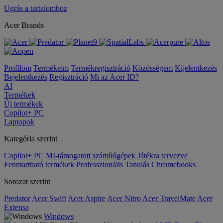
Ugrás a tartalomhoz
Acer Brands
Profilom
Termékeim
Termékregisztráció
Közösségem
Kijelentkezés
Bejelentkezés
Regisztráció
Mi az Acer ID?
AI
Termékek
Új termékek
Copilot+ PC
Laptopok
Kategória szerint
Copilot+ PC
MI-támogatott számítógépek
Játékra tervezve
Fenntartható termékek
Professzionális
Tanulás
Chromebooks
Sorozat szerint
Predator
Acer Swift
Acer Aspire
Acer Nitro
Acer TravelMate
Acer
Extensa
Windows