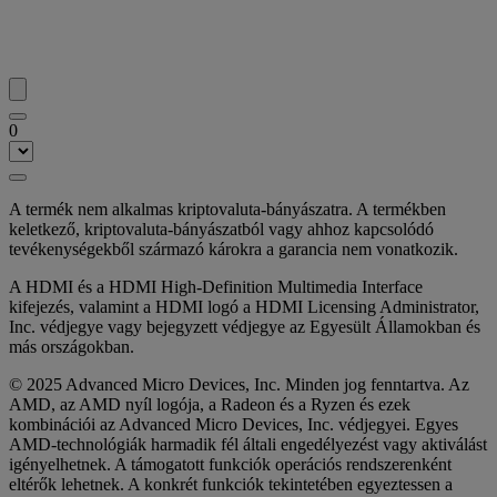
0
A termék nem alkalmas kriptovaluta-bányászatra. A termékben
keletkező, kriptovaluta-bányászatból vagy ahhoz kapcsolódó
tevékenységekből származó károkra a garancia nem vonatkozik.
A HDMI és a HDMI High-Definition Multimedia Interface
kifejezés, valamint a HDMI logó a HDMI Licensing Administrator,
Inc. védjegye vagy bejegyzett védjegye az Egyesült Államokban és
más országokban.
© 2025 Advanced Micro Devices, Inc. Minden jog fenntartva. Az
AMD, az AMD nyíl logója, a Radeon és a Ryzen és ezek
kombinációi az Advanced Micro Devices, Inc. védjegyei. Egyes
AMD-technológiák harmadik fél általi engedélyezést vagy aktiválást
igényelhetnek. A támogatott funkciók operációs rendszerenként
eltérők lehetnek. A konkrét funkciók tekintetében egyeztessen a