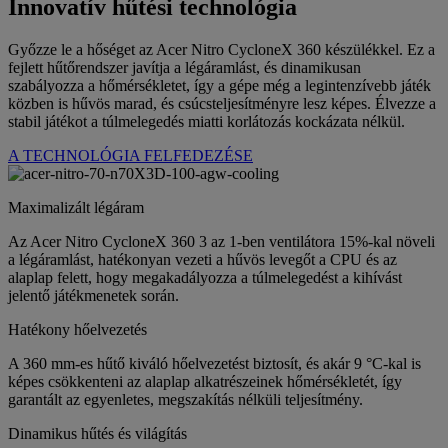
Innovatív hűtési technológia
Győzze le a hőséget az Acer Nitro CycloneX 360 készülékkel. Ez a
fejlett hűtőrendszer javítja a légáramlást, és dinamikusan
szabályozza a hőmérsékletet, így a gépe még a legintenzívebb játék
közben is hűvös marad, és csúcsteljesítményre lesz képes. Élvezze a
stabil játékot a túlmelegedés miatti korlátozás kockázata nélkül.
A TECHNOLÓGIA FELFEDEZÉSE
Maximalizált légáram
Az Acer Nitro CycloneX 360 3 az 1-ben ventilátora 15%-kal növeli
a légáramlást, hatékonyan vezeti a hűvös levegőt a CPU és az
alaplap felett, hogy megakadályozza a túlmelegedést a kihívást
jelentő játékmenetek során.
Hatékony hőelvezetés
A 360 mm-es hűtő kiváló hőelvezetést biztosít, és akár 9 °C-kal is
képes csökkenteni az alaplap alkatrészeinek hőmérsékletét, így
garantált az egyenletes, megszakítás nélküli teljesítmény.
Dinamikus hűtés és világítás