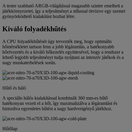
A testre szabható ARGB-világítással magasabb szintre emelheti a
játékkörnyezetet, így a teljesítményt a stílussal ötvözve egy szemet
gyönyörködtető kialakítást hozhat létre.
Kiváló folyadékhűtés
A CPU folyadékhűtését úgy tervezték meg, hogy optimális
hőmérsékletet tartson fenn a jobb légáramlás, a hatékonyabb
hőelvezetés és a kiváló hőkezelés együttesével, hogy a rendszer a
lehető legjobb teljesítményt tudja nyújtani az intenzív játékok és a
nagy munkaterhelések során.
Hűtő és háló
A speciális hálós kialakítással kombinált 360 mm-es hűtő
hatékonyan vezeti el a hőt, így maximalizálva a légáramlást és
biztosítva egyenletes hűtést a nagy hardverigényű játékhoz.
Hűtőlap