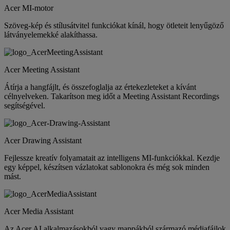
Acer MI-motor
Szöveg-kép és stílusátvitel funkciókat kínál, hogy ötleteit lenyűgöző
látványelemekké alakíthassa.
Acer Meeting Assistant
Átírja a hangfájlt, és összefoglalja az értekezleteket a kívánt
célnyelveken. Takarítson meg időt a Meeting Assistant Recordings
segítségével.
Acer Drawing Assistant
Fejlessze kreatív folyamatait az intelligens MI-funkciókkal. Kezdje
egy képpel, készítsen vázlatokat sablonokra és még sok minden
mást.
Acer Media Assistant
Az Acer AI alkalmazásokból vagy mappákból származó médiafájlok