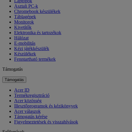
Laptopok
Asztali PC-k
Chromebook készülékek
Táblagépek
Monitorok
Kivetítők
Elektronika és tartozékok
Hálózat
E-mobilitás
Kézi játékkészülék
Készülékek
Fenntartható termékek
Támogatás
Támogatás
Acer ID
Termékregisztráció
Acer közösség
Illesztőprogramok és kézikönyvek
Acer válaszok
Támogatás kérése
Figyelmeztetések és visszahívások
Erőforrások