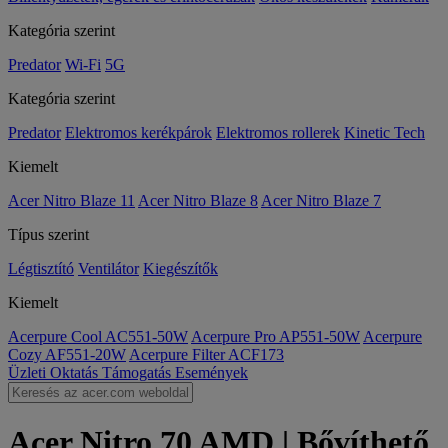
Kategória szerint
Predator
Wi-Fi
5G
Kategória szerint
Predator
Elektromos kerékpárok
Elektromos rollerek
Kinetic Tech
Kiemelt
Acer Nitro Blaze 11
Acer Nitro Blaze 8
Acer Nitro Blaze 7
Típus szerint
Légtisztító
Ventilátor
Kiegészítők
Kiemelt
Acerpure Cool AC551-50W
Acerpure Pro AP551-50W
Acerpure
Cozy AF551-20W
Acerpure Filter ACF173
Üzleti
Oktatás
Támogatás
Események
Acer Nitro 70 AMD | Bővíthető