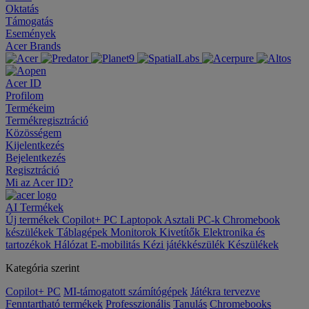
Oktatás
Támogatás
Események
Acer Brands
Acer ID
Profilom
Termékeim
Termékregisztráció
Közösségem
Kijelentkezés
Bejelentkezés
Regisztráció
Mi az Acer ID?
AI
Termékek
Új termékek
Copilot+ PC
Laptopok
Asztali PC-k
Chromebook
készülékek
Táblagépek
Monitorok
Kivetítők
Elektronika és
tartozékok
Hálózat
E-mobilitás
Kézi játékkészülék
Készülékek
Kategória szerint
Copilot+ PC
MI-támogatott számítógépek
Játékra tervezve
Fenntartható termékek
Professzionális
Tanulás
Chromebooks