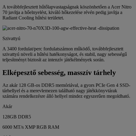
A továbbfejlesztett hűtőlapvastagságnak köszönhetően a Acer Nitro
70 javítja a hőelnyelést, kiváló hőkezelése révén pedig javítja a
Radiant Cooling hűtési területet.
Szivattyú
A 3400 fordulat/perc fordulatszámon működő, továbbfejlesztett
szivattyú növeli a hűtési hatékonyságot, és stabil, nagy sebességű
teljesítményt biztosít az intenzív játékélmények során.
Elképesztő sebesség, masszív tárhely
Az akár 128 GB-os DDR5 memóriával, a gyors PCIe Gen 4 SSD-
tárhellyel és a merevlemezen található nagy játékkönyvtárak
számára rendelkezésre álló hellyel mindez egyszerűen megoldható.
Akár
128GB DDR5
6000 MT/s XMP RGB RAM