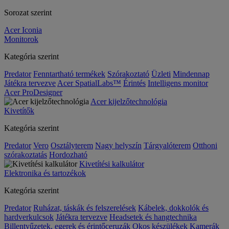
Sorozat szerint
Acer Iconia
Monitorok
Kategória szerint
Predator
Fenntartható termékek
Szórakoztató
Üzleti
Mindennap
Játékra tervezve
Acer SpatialLabs™
Érintés
Intelligens monitor
Acer ProDesigner
Acer kijelzőtechnológia
Kivetítők
Kategória szerint
Predator
Vero
Osztályterem
Nagy helyszín
Tárgyalóterem
Otthoni
szórakoztatás
Hordozható
Kivetítési kalkulátor
Elektronika és tartozékok
Kategória szerint
Predator
Ruházat, táskák és felszerelések
Kábelek, dokkolók és
hardverkulcsok
Játékra tervezve
Headsetek és hangtechnika
Billentyűzetek, egerek és érintőceruzák
Okos készülékek
Kamerák