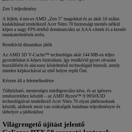
Zen 5 teljesítmény
A fejlett, 4 nm-es AMD „Zen 5” magokkal és az akár 16 szálas
kialakítással rendelkező Acer Nitro 70 biztonsági mentés nélkül
képes a nagy FPS-értékű dominanciára az AAA-címek és a kreatív
munkaterhelések terén.
Rendkívül dinamikus játék
Az AMD 3D V-Cache™ technológia akár 144 MB-os teljes
gyorsítótárat is képes biztosítani, így rendkívül gyors olvasási
hozzáférést és alacsony késleltetésű technológiát biztosít, amely
minden képkockával az első helyre repíti Önt.
Készen áll a felemelkedésre
Túlhúzható, mesterséges intelligenciára kész, és az igényes
rendszerekhez készült – az AMD Ryzen™ 9 9950X3D
technológiával rendelkező Acer Nitro 70 olyan játékosoknak
készült, akiknek most van szükségük hatalmas teljesítményre és
tárhelyre a játékokhoz
Világrengető újítást jelentő