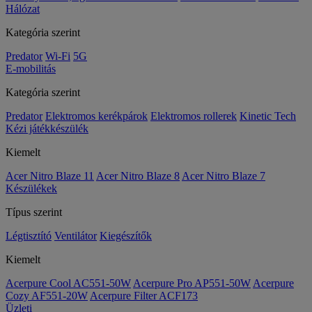
Hálózat
Kategória szerint
Predator
Wi-Fi
5G
E-mobilitás
Kategória szerint
Predator
Elektromos kerékpárok
Elektromos rollerek
Kinetic Tech
Kézi játékkészülék
Kiemelt
Acer Nitro Blaze 11
Acer Nitro Blaze 8
Acer Nitro Blaze 7
Készülékek
Típus szerint
Légtisztító
Ventilátor
Kiegészítők
Kiemelt
Acerpure Cool AC551-50W
Acerpure Pro AP551-50W
Acerpure
Cozy AF551-20W
Acerpure Filter ACF173
Üzleti