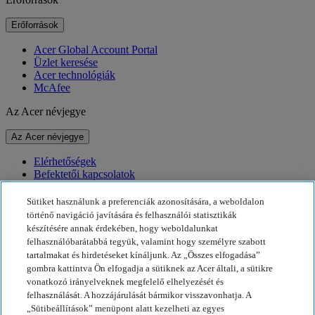
Erőforrások
Acer Global Account Portal
Üzlet keresése
Acer technológiák
McAfee
Az Acer névjegye
Az Acer névjegye
Elérhetőségek
Befektetői kapcsolatok
Hírek
Díjak
Sütiket használunk a preferenciák azonosítására, a weboldalon
Események
történő navigáció javítására és felhasználói statisztikák
készítésére annak érdekében, hogy weboldalunkat
Fenntarthatóság
felhasználóbarátabbá tegyük, valamint hogy személyre szabott
tartalmakat és hirdetéseket kínáljunk. Az „Összes elfogadása”
Fenntarthatóság
gombra kattintva Ön elfogadja a sütiknek az Acer általi, a sütikre
vonatkozó irányelveknek megfelelő elhelyezését és
Vállalati társadalmi felelősségvállalás
felhasználását. A hozzájárulását bármikor visszavonhatja. A
A termékek ökológiai lábnyoma
„Sütibeállítások” menüpont alatt kezelheti az egyes
Project Humanity