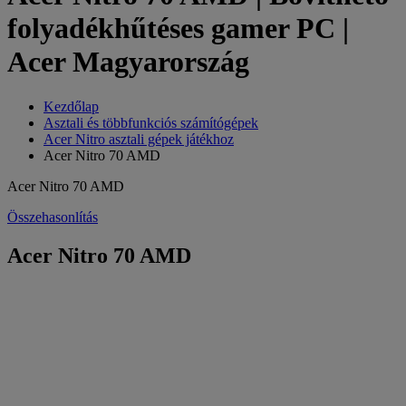
folyadékhűtéses gamer PC |
Acer Magyarország
Kezdőlap
Asztali és többfunkciós számítógépek
Acer Nitro asztali gépek játékhoz
Acer Nitro 70 AMD
Acer Nitro 70 AMD
Összehasonlítás
Acer Nitro 70 AMD