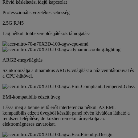
Rövid késleltetési idejű kapcsolat
Professzionális vezetékes sebesség
2.5G RJ45
Lag nélküli többszereplős játékok támogatása
ARGB-megvilágítás
Szinkronizálja a dinamikus ARGB-világítást a ház ventilátoraival és
a CPU-hűtővel.
EMI-kompatibilis edzett üveg
Lássa meg a benne rejlő erőt interferencia nélkül. Az EMI-
kompatibilis edzett üvegből készült panel révén kiválóan látható a
rendszer felépítése, de közben remekül árnyékolja az
elektromágneses zavarokat.