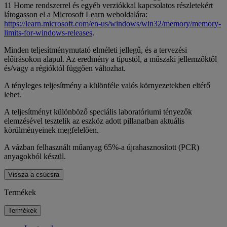
11 Home rendszerrel és egyéb verziókkal kapcsolatos részletekért
látogasson el a Microsoft Learn weboldalára:
https://learn.microsoft.com/en-us/windows/win32/memory/memory-
limits-for-windows-releases
.
Minden teljesítménymutató elméleti jellegű, és a tervezési
előírásokon alapul. Az eredmény a típustól, a műszaki jellemzőktől
és/vagy a régióktól függően változhat.
A tényleges teljesítmény a különféle valós környezetekben eltérő
lehet.
A teljesítményt különböző speciális laboratóriumi tényezők
elemzésével tesztelik az eszköz adott pillanatban aktuális
körülményeinek megfelelően.
A vázban felhasznált műanyag 65%-a újrahasznosított (PCR)
anyagokból készül.
Vissza a csúcsra
Termékek
Termékek