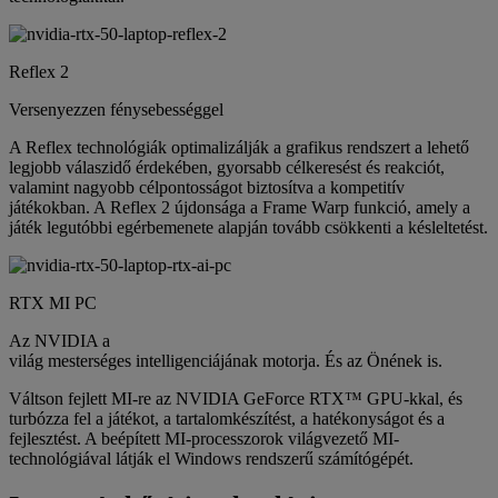
Reflex 2
Versenyezzen fénysebességgel
A Reflex technológiák optimalizálják a grafikus rendszert a lehető
legjobb válaszidő érdekében, gyorsabb célkeresést és reakciót,
valamint nagyobb célpontosságot biztosítva a kompetitív
játékokban. A Reflex 2 újdonsága a Frame Warp funkció, amely a
játék legutóbbi egérbemenete alapján tovább csökkenti a késleltetést.
RTX MI PC
Az NVIDIA a
világ mesterséges intelligenciájának motorja. És az Önének is.
Váltson fejlett MI-re az NVIDIA GeForce RTX™ GPU-kkal, és
turbózza fel a játékot, a tartalomkészítést, a hatékonyságot és a
fejlesztést. A beépített MI-processzorok világvezető MI-
technológiával látják el Windows rendszerű számítógépét.