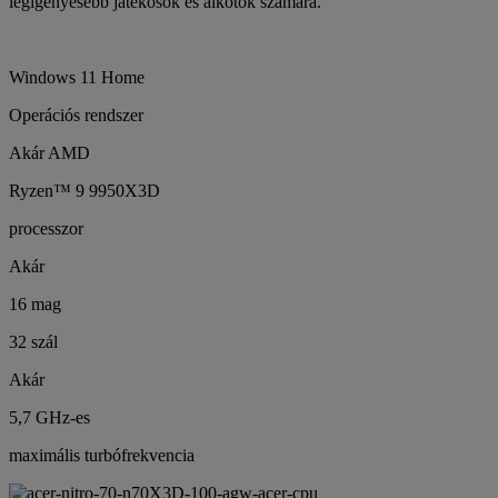
legigényesebb játékosok és alkotók számára.
Windows 11 Home
Operációs rendszer
Akár AMD
Ryzen™ 9 9950X3D
processzor
Akár
16 mag
32 szál
Akár
5,7 GHz-es
maximális turbófrekvencia