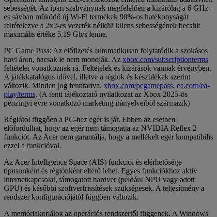
sebességét. Az ipari szabványnak megfelelően a kizárólag a 6 GHz-
es sávban működő új Wi-Fi termékek 90%-os hatékonyságát
feltételezve a 2x2-es vezeték nélküli kliens sebességének becsült
maximális értéke 5,19 Gb/s lenne.
PC Game Pass: Az előfizetés automatikusan folytatódik a szokásos
havi áron, hacsak le nem mondják. Az
xbox.com/subscriptionterms
feltételei vonatkoznak rá. Feltételek és kizárások vannak érvényben.
A játékkatalógus idővel, illetve a régiók és készülékek szerint
változik. Minden jog fenntartva.
xbox.com/pcgamepass
,
ea.com/ea-
play/terms
. (A fenti tájékoztató nyilatkozat az Xbox 2025-ös
pénzügyi évre vonatkozó marketing irányelveiből származik)
Régiótól függően a PC-hez egér is jár. Ebben az esetben
előfordulhat, hogy az egér nem támogatja az NVIDIA Reflex 2
funkciót. Az Acer nem garantálja, hogy a mellékelt egér kompatibilis
ezzel a funkcióval.
Az Acer Intelligence Space (AIS) funkciói és elérhetősége
típusonként és régiónként eltérő lehet. Egyes funkciókhoz aktív
internetkapcsolat, támogatott hardver (például NPU vagy adott
GPU) és későbbi szoftverfrissítések szükségesek. A teljesítmény a
rendszer konfigurációjától függően változik.
A memóriakorlátok az operációs rendszertől függenek. A Windows