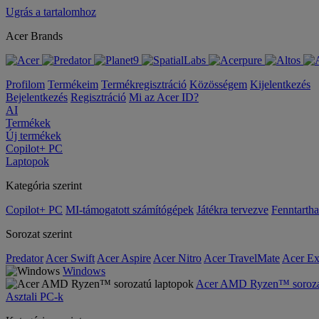
Ugrás a tartalomhoz
Acer Brands
Profilom
Termékeim
Termékregisztráció
Közösségem
Kijelentkezés
Bejelentkezés
Regisztráció
Mi az Acer ID?
AI
Termékek
Új termékek
Copilot+ PC
Laptopok
Kategória szerint
Copilot+ PC
MI-támogatott számítógépek
Játékra tervezve
Fenntarth
Sorozat szerint
Predator
Acer Swift
Acer Aspire
Acer Nitro
Acer TravelMate
Acer Ex
Windows
Acer AMD Ryzen™ sorozat
Asztali PC-k