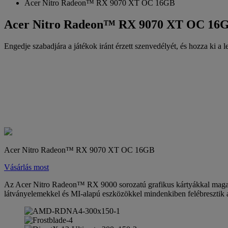
Acer Nitro Radeon™ RX 9070 XT OC 16GB
Acer Nitro Radeon™ RX 9070 XT OC 16GB
Engedje szabadjára a játékok iránt érzett szenvedélyét, és hozza ki a l
Acer Nitro Radeon™ RX 9070 XT OC 16GB
Vásárlás most
Az Acer Nitro Radeon™ RX 9000 sorozatú grafikus kártyákkal magasab
látványelemekkel és MI-alapú eszközökkel mindenkiben felébresztik 