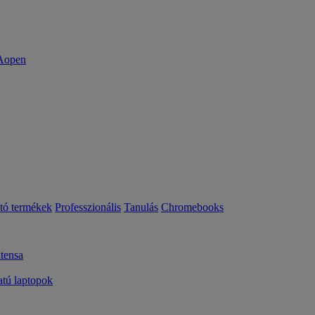
ató termékek
Professzionális
Tanulás
Chromebooks
tensa
ú laptopok