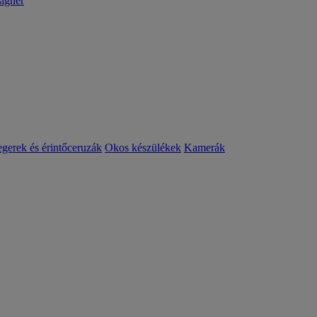
igner
egerek és érintőceruzák
Okos készülékek
Kamerák