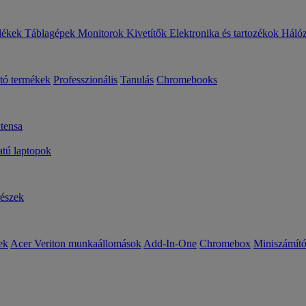
lékek
Táblagépek
Monitorok
Kivetítők
Elektronika és tartozékok
Háló
ató termékek
Professzionális
Tanulás
Chromebooks
tensa
ú laptopok
részek
ek
Acer Veriton munkaállomások
Add-In-One
Chromebox
Miniszámít