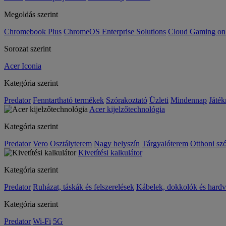
Megoldás szerint
Chromebook Plus
ChromeOS Enterprise Solutions
Cloud Gaming o
Sorozat szerint
Acer Iconia
Kategória szerint
Predator
Fenntartható termékek
Szórakoztató
Üzleti
Mindennap
Játék
Acer kijelzőtechnológia
Kategória szerint
Predator
Vero
Osztályterem
Nagy helyszín
Tárgyalóterem
Otthoni sz
Kivetítési kalkulátor
Kategória szerint
Predator
Ruházat, táskák és felszerelések
Kábelek, dokkolók és hardv
Kategória szerint
Predator
Wi-Fi
5G