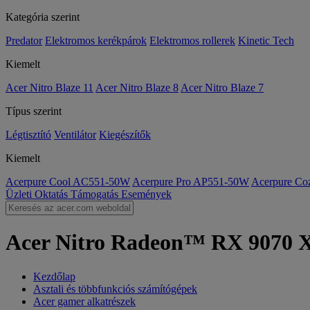
Kategória szerint
Predator
Elektromos kerékpárok
Elektromos rollerek
Kinetic Tech
Kiemelt
Acer Nitro Blaze 11
Acer Nitro Blaze 8
Acer Nitro Blaze 7
Típus szerint
Légtisztító
Ventilátor
Kiegészítők
Kiemelt
Acerpure Cool AC551-50W
Acerpure Pro AP551-50W
Acerpure C
Üzleti
Oktatás
Támogatás
Események
Acer Nitro Radeon™ RX 9070 X
Kezdőlap
Asztali és többfunkciós számítógépek
Acer gamer alkatrészek