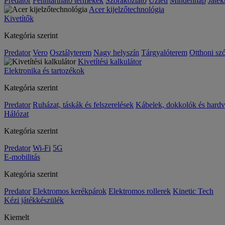
Predator
Fenntartható termékek
Szórakoztató
Üzleti
Mindennap
Játék
Acer kijelzőtechnológia
Kivetítők
Kategória szerint
Predator
Vero
Osztályterem
Nagy helyszín
Tárgyalóterem
Otthoni sz
Kivetítési kalkulátor
Elektronika és tartozékok
Kategória szerint
Predator
Ruházat, táskák és felszerelések
Kábelek, dokkolók és hardv
Hálózat
Kategória szerint
Predator
Wi-Fi
5G
E-mobilitás
Kategória szerint
Predator
Elektromos kerékpárok
Elektromos rollerek
Kinetic Tech
Kézi játékkészülék
Kiemelt