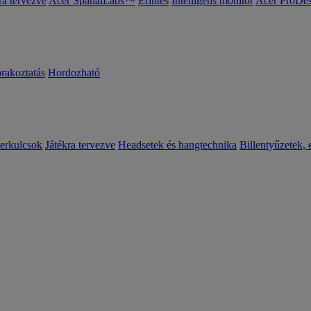
ra tervezve
Acer SpatialLabs™
Érintés
Intelligens monitor
Acer ProDes
órakoztatás
Hordozható
erkulcsok
Játékra tervezve
Headsetek és hangtechnika
Billentyűzetek, 