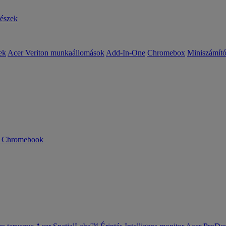
részek
ek
Acer Veriton munkaállomások
Add-In-One
Chromebox
Miniszámít
n Chromebook