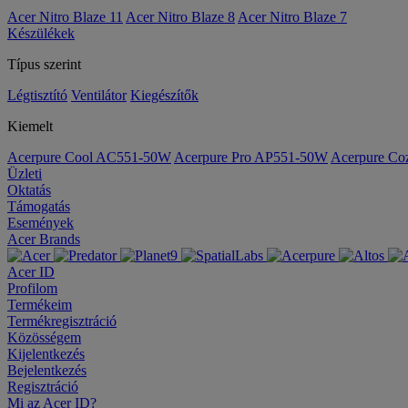
Acer Nitro Blaze 11
Acer Nitro Blaze 8
Acer Nitro Blaze 7
Készülékek
Típus szerint
Légtisztító
Ventilátor
Kiegészítők
Kiemelt
Acerpure Cool AC551-50W
Acerpure Pro AP551-50W
Acerpure C
Üzleti
Oktatás
Támogatás
Események
Acer Brands
Acer ID
Profilom
Termékeim
Termékregisztráció
Közösségem
Kijelentkezés
Bejelentkezés
Regisztráció
Mi az Acer ID?