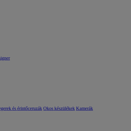
igner
egerek és érintőceruzák
Okos készülékek
Kamerák