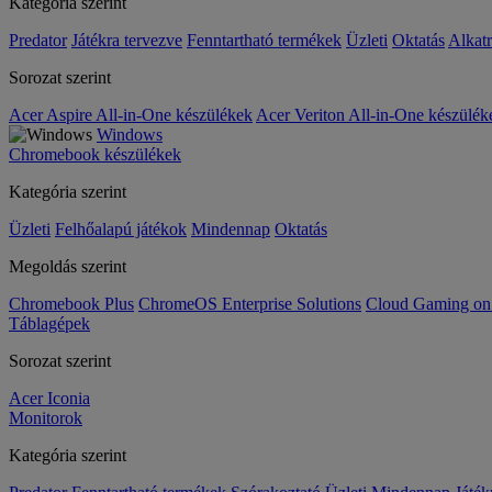
Kategória szerint
Predator
Játékra tervezve
Fenntartható termékek
Üzleti
Oktatás
Alkat
Sorozat szerint
Acer Aspire All-in-One készülékek
Acer Veriton All-in-One készülék
Windows
Chromebook készülékek
Kategória szerint
Üzleti
Felhőalapú játékok
Mindennap
Oktatás
Megoldás szerint
Chromebook Plus
ChromeOS Enterprise Solutions
Cloud Gaming o
Táblagépek
Sorozat szerint
Acer Iconia
Monitorok
Kategória szerint