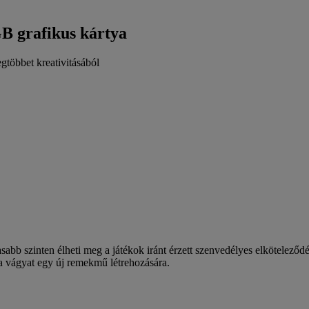
 grafikus kártya
egtöbbet kreativitásából
b szinten élheti meg a játékok iránt érzett szenvedélyes elköteleződ
a vágyat egy új remekmű létrehozására.