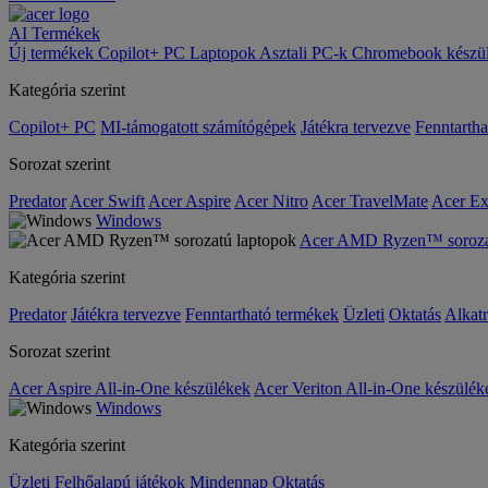
AI
Termékek
Új termékek
Copilot+ PC
Laptopok
Asztali PC-k
Chromebook készü
Kategória szerint
Copilot+ PC
MI-támogatott számítógépek
Játékra tervezve
Fenntarth
Sorozat szerint
Predator
Acer Swift
Acer Aspire
Acer Nitro
Acer TravelMate
Acer Ex
Windows
Acer AMD Ryzen™ sorozat
Kategória szerint
Predator
Játékra tervezve
Fenntartható termékek
Üzleti
Oktatás
Alkat
Sorozat szerint
Acer Aspire All-in-One készülékek
Acer Veriton All-in-One készülék
Windows
Kategória szerint
Üzleti
Felhőalapú játékok
Mindennap
Oktatás