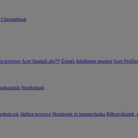
n Chromebook
ra tervezve
Acer SpatialLabs™
Érintés
Intelligens monitor
Acer ProDes
órakoztatás
Hordozható
erkulcsok
Játékra tervezve
Headsetek és hangtechnika
Billentyűzetek, 