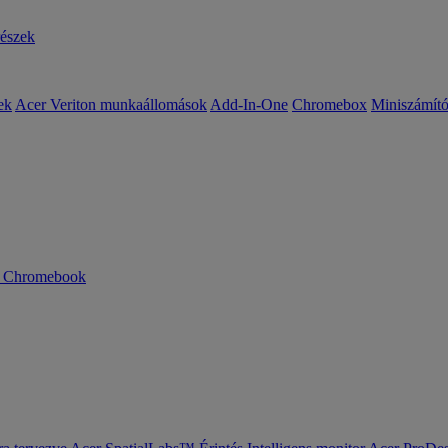
részek
ek
Acer Veriton munkaállomások
Add-In-One
Chromebox
Miniszámít
n Chromebook