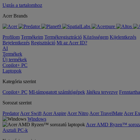
Ugrás a tartalomhoz
Acer Brands
Profilom
Termékeim
Termékregisztráció
Közösségem
Kijelentkezés
Bejelentkezés
Regisztráció
Mi az Acer ID?
AI
Termékek
Új termékek
Copilot+ PC
Laptopok
Kategória szerint
Copilot+ PC
MI-támogatott számítógépek
Játékra tervezve
Fenntarth
Sorozat szerint
Predator
Acer Swift
Acer Aspire
Acer Nitro
Acer TravelMate
Acer Ex
Windows
Acer AMD Ryzen™ sorozat
Asztali PC-k