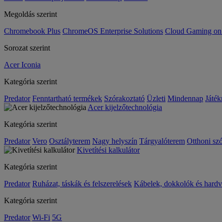
Megoldás szerint
Chromebook Plus
ChromeOS Enterprise Solutions
Cloud Gaming o
Sorozat szerint
Acer Iconia
Kategória szerint
Predator
Fenntartható termékek
Szórakoztató
Üzleti
Mindennap
Játék
Acer kijelzőtechnológia
Kategória szerint
Predator
Vero
Osztályterem
Nagy helyszín
Tárgyalóterem
Otthoni sz
Kivetítési kalkulátor
Kategória szerint
Predator
Ruházat, táskák és felszerelések
Kábelek, dokkolók és hardv
Kategória szerint
Predator
Wi-Fi
5G