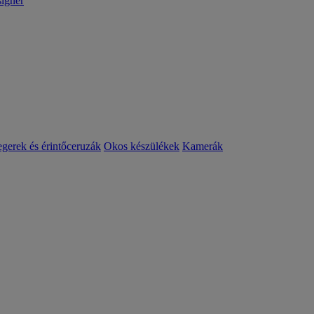
igner
egerek és érintőceruzák
Okos készülékek
Kamerák