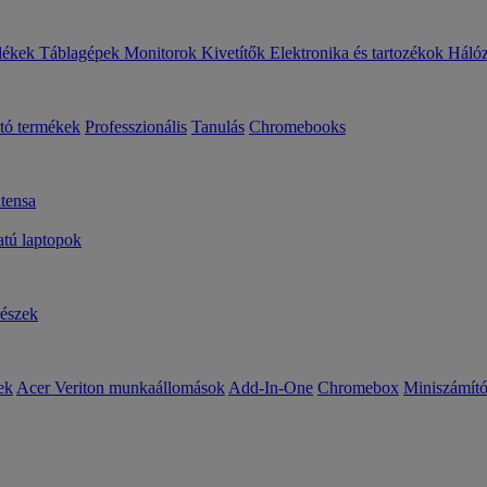
lékek
Táblagépek
Monitorok
Kivetítők
Elektronika és tartozékok
Háló
ató termékek
Professzionális
Tanulás
Chromebooks
tensa
ú laptopok
részek
ek
Acer Veriton munkaállomások
Add-In-One
Chromebox
Miniszámít