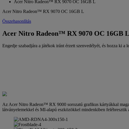
Acer Nitro Radeon™ RX 9070 OC 16GB L
Acer Nitro Radeon™ RX 9070 OC 16GB L
Összehasonlítás
Acer Nitro Radeon™ RX 9070 OC 16GB L 
Engedje szabadjára a játékok iránt érzett szenvedélyét, és hozza ki a l
Az Acer Nitro Radeon™ RX 9000 sorozatú grafikus kártyákkal magasab
látványelemekkel és MI-alapú eszközökkel mindenkiben felébresztik 