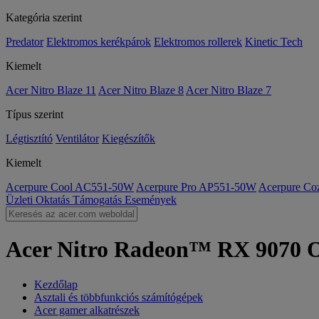
Kategória szerint
Predator
Elektromos kerékpárok
Elektromos rollerek
Kinetic Tech
Kiemelt
Acer Nitro Blaze 11
Acer Nitro Blaze 8
Acer Nitro Blaze 7
Típus szerint
Légtisztító
Ventilátor
Kiegészítők
Kiemelt
Acerpure Cool AC551-50W
Acerpure Pro AP551-50W
Acerpure C
Üzleti
Oktatás
Támogatás
Események
Acer Nitro Radeon™ RX 9070 O
Kezdőlap
Asztali és többfunkciós számítógépek
Acer gamer alkatrészek