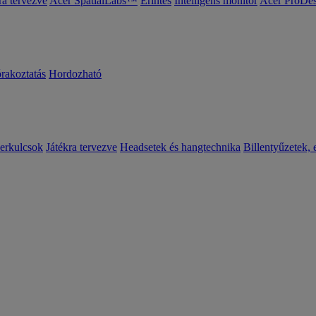
ra tervezve
Acer SpatialLabs™
Érintés
Intelligens monitor
Acer ProDes
órakoztatás
Hordozható
erkulcsok
Játékra tervezve
Headsetek és hangtechnika
Billentyűzetek, 