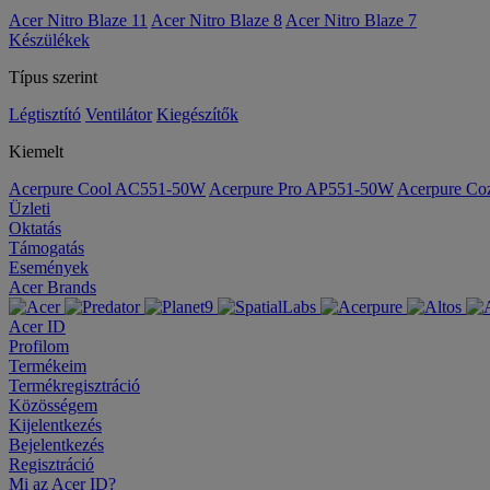
Acer Nitro Blaze 11
Acer Nitro Blaze 8
Acer Nitro Blaze 7
Készülékek
Típus szerint
Légtisztító
Ventilátor
Kiegészítők
Kiemelt
Acerpure Cool AC551-50W
Acerpure Pro AP551-50W
Acerpure C
Üzleti
Oktatás
Támogatás
Események
Acer Brands
Acer ID
Profilom
Termékeim
Termékregisztráció
Közösségem
Kijelentkezés
Bejelentkezés
Regisztráció
Mi az Acer ID?