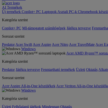
AI
Termékek
Új termékek
Copilot+ PC
Laptopok
Asztali PC-k
Chromebook készü
Kategória szerint
Copilot+ PC
MI-támogatott számítógépek
Játékra tervezve
Fenntarth
Sorozat szerint
Predator
Acer Swift
Acer Aspire
Acer Nitro
Acer TravelMate
Acer Ex
Windows
Acer AMD Ryzen™ sorozat
Kategória szerint
Predator
Játékra tervezve
Fenntartható termékek
Üzleti
Oktatás
Alkat
Sorozat szerint
Acer Aspire All-in-One készülékek
Acer Veriton All-in-One készülék
Windows
Kategória szerint
Üzleti
Felhőalapú játékok
Mindennap
Oktatás