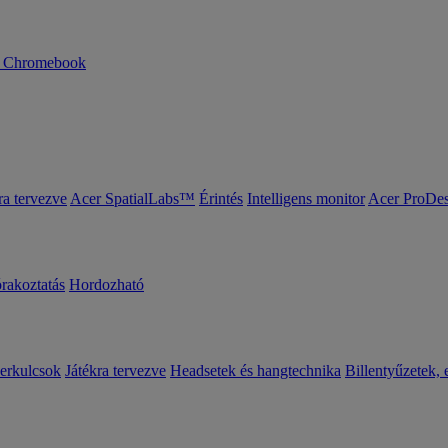
n Chromebook
ra tervezve
Acer SpatialLabs™
Érintés
Intelligens monitor
Acer ProDes
órakoztatás
Hordozható
erkulcsok
Játékra tervezve
Headsetek és hangtechnika
Billentyűzetek, 