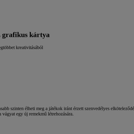
grafikus kártya
egtöbbet kreativitásából
b szinten élheti meg a játékok iránt érzett szenvedélyes elköteleződ
a vágyat egy új remekmű létrehozására.