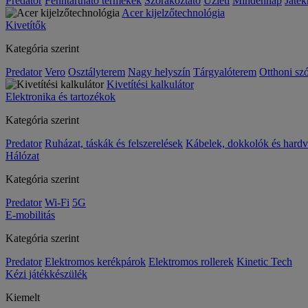
Predator
Fenntartható termékek
Szórakoztató
Üzleti
Mindennap
Játék
Acer kijelzőtechnológia
Kivetítők
Kategória szerint
Predator
Vero
Osztályterem
Nagy helyszín
Tárgyalóterem
Otthoni sz
Kivetítési kalkulátor
Elektronika és tartozékok
Kategória szerint
Predator
Ruházat, táskák és felszerelések
Kábelek, dokkolók és hardv
Hálózat
Kategória szerint
Predator
Wi-Fi
5G
E-mobilitás
Kategória szerint
Predator
Elektromos kerékpárok
Elektromos rollerek
Kinetic Tech
Kézi játékkészülék
Kiemelt