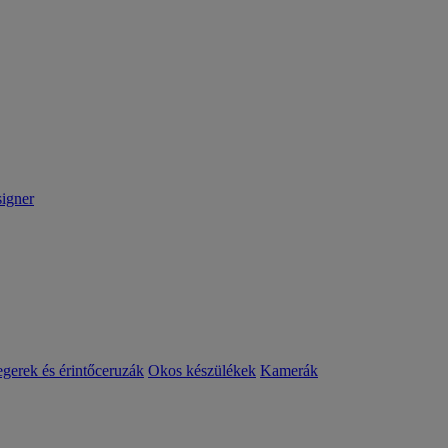
igner
egerek és érintőceruzák
Okos készülékek
Kamerák