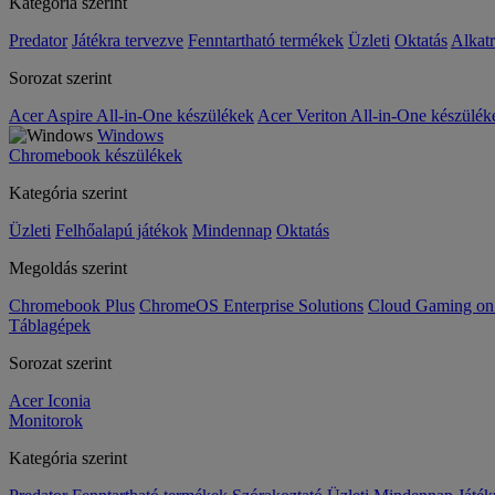
Kategória szerint
Predator
Játékra tervezve
Fenntartható termékek
Üzleti
Oktatás
Alkat
Sorozat szerint
Acer Aspire All-in-One készülékek
Acer Veriton All-in-One készülék
Windows
Chromebook készülékek
Kategória szerint
Üzleti
Felhőalapú játékok
Mindennap
Oktatás
Megoldás szerint
Chromebook Plus
ChromeOS Enterprise Solutions
Cloud Gaming o
Táblagépek
Sorozat szerint
Acer Iconia
Monitorok
Kategória szerint