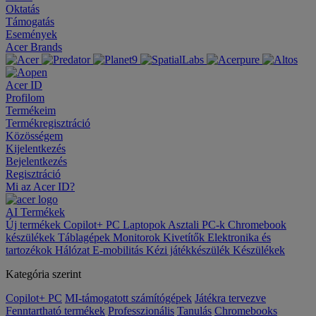
Oktatás
Támogatás
Események
Acer Brands
Acer ID
Profilom
Termékeim
Termékregisztráció
Közösségem
Kijelentkezés
Bejelentkezés
Regisztráció
Mi az Acer ID?
AI
Termékek
Új termékek
Copilot+ PC
Laptopok
Asztali PC-k
Chromebook
készülékek
Táblagépek
Monitorok
Kivetítők
Elektronika és
tartozékok
Hálózat
E-mobilitás
Kézi játékkészülék
Készülékek
Kategória szerint
Copilot+ PC
MI-támogatott számítógépek
Játékra tervezve
Fenntartható termékek
Professzionális
Tanulás
Chromebooks