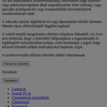
Az MI-funkciókhoz szoftvervásárlásra, előfizetésre vagy szoftver-
vagy platformszolgáltató általi engedélyezésre lehet szükség, vagy
speciális konfigurációs vagy kompatibilitási követelmények
vonatkozhatnak rájuk.
A műszaki adatok régiónként és/vagy típusonként eltérők lehetnek.
Minden típus elérhetőségtől függően kapható.
A valódi termék megjelenése eltérhet a képeken láthatótól. Az Acer
arra törekszik, hogy a közzététel időpontjában a legpontosabb és
legátfogóbb információkat nyújtsa, ezért fenntartjuk a jogot, hogy
előzetes értesítés nélkül módosításokat hajtsunk végre.
A szoftververziók előzetes értesítés nélkül változhatnak.
Vissza a csúcsra
Termékek
Termékek
Laptopok
Asztali PC-k
Chromebook készülékek
Táblagépek
Monitorok