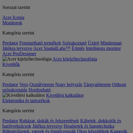
Sorozat szerint
Acer Iconia
Monitorok
Kategória szerint
Predator
Fenntartható termékek
Szórakoztató
Üzleti
Mindennap
Játékra tervezve
Acer SpatialLabs™
Érintés
Intelligens monitor
Acer ProDesigner
Acer kijelzőtechnológia
Kivetítők
Kategória szerint
Predator
Vero
Osztályterem
Nagy helyszín
Tárgyalóterem
Otthoni
szórakoztatás
Hordozható
Kivetítési kalkulátor
Elektronika és tartozékok
Kategória szerint
Predator
Ruházat, táskák és felszerelések
Kábelek, dokkolók és
hardverkulcsok
Játékra tervezve
Headsetek és hangtechnika
Billentyűzetek, egerek és érintőceruzák
Okos készülékek
Kamerák