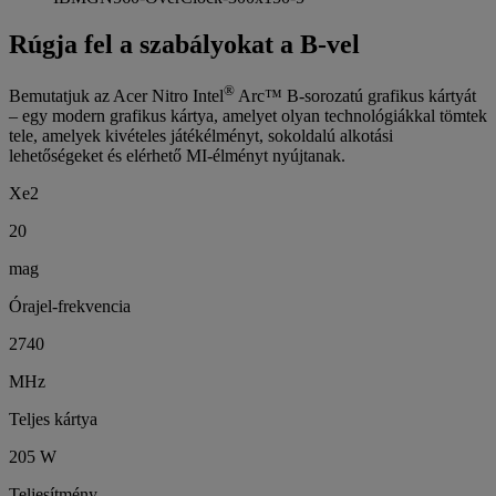
Rúgja fel a szabályokat a B-vel
®
Bemutatjuk az Acer Nitro Intel
Arc™ B-sorozatú grafikus kártyát
– egy modern grafikus kártya, amelyet olyan technológiákkal tömtek
tele, amelyek kivételes játékélményt, sokoldalú alkotási
lehetőségeket és elérhető MI-élményt nyújtanak.
Xe2
20
mag
Órajel-frekvencia
2740
MHz
Teljes kártya
205 W
Teljesítmény