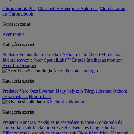
Chromebook Plus
ChromeOS Enterprise Solutions
Cloud Gaming
on Chromebook
Sorozat szerint
Acer Iconia
Kategória szerint
Predator
Fenntartható termékek
Szórakoztató
Üzleti
Mindennap
Játékra tervezve
Acer SpatialLabs™
Érintés
Intelligens monitor
Acer ProDesigner
Acer kijelzőtechnológia
Kategória szerint
Predator
Vero
Osztályterem
Nagy helyszín
Tárgyalóterem
Otthoni
szórakoztatás
Hordozható
Kivetítési kalkulátor
Kategória szerint
Predator
Ruházat, táskák és felszerelések
Kábelek, dokkolók és
hardverkulcsok
Játékra tervezve
Headsetek és hangtechnika
Billentyűzetek, egerek és érintőceruzák
Okos készülékek
Kamerák