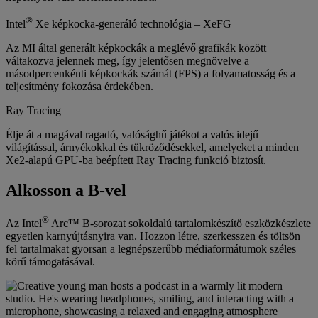
®
Intel
Xe képkocka-generáló technológia – XeFG
Az MI által generált képkockák a meglévő grafikák között
váltakozva jelennek meg, így jelentősen megnövelve a
másodpercenkénti képkockák számát (FPS) a folyamatosság és a
teljesítmény fokozása érdekében.
Ray Tracing
Élje át a magával ragadó, valósághű játékot a valós idejű
világítással, árnyékokkal és tükröződésekkel, amelyeket a minden
Xe2-alapú GPU-ba beépített Ray Tracing funkció biztosít.
Alkosson a B-vel
®
Az Intel
Arc™ B-sorozat sokoldalú tartalomkészítő eszközkészlete
egyetlen karnyújtásnyira van. Hozzon létre, szerkesszen és töltsön
fel tartalmakat gyorsan a legnépszerűbb médiaformátumok széles
körű támogatásával.