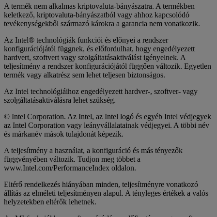
A termék nem alkalmas kriptovaluta-bányászatra. A termékben
keletkező, kriptovaluta-bányászatból vagy ahhoz kapcsolódó
tevékenységekből származó károkra a garancia nem vonatkozik.
Az Intel® technológiák funkciói és előnyei a rendszer
konfigurációjától függnek, és előfordulhat, hogy engedélyezett
hardvert, szoftvert vagy szolgáltatásaktiválást igényelnek. A
teljesítmény a rendszer konfigurációjától függően változik. Egyetlen
termék vagy alkatrész sem lehet teljesen biztonságos.
Az Intel technológiáihoz engedélyezett hardver-, szoftver- vagy
szolgáltatásaktiválásra lehet szükség.
© Intel Corporation. Az Intel, az Intel logó és egyéb Intel védjegyek
az Intel Corporation vagy leányvállalatainak védjegyei. A többi név
és márkanév mások tulajdonát képezik.
A teljesítmény a használat, a konfiguráció és más tényezők
függvényében változik. Tudjon meg többet a
www.Intel.com/PerformanceIndex oldalon.
Eltérő rendelkezés hiányában minden, teljesítményre vonatkozó
állítás az elméleti teljesítményen alapul. A tényleges értékek a valós
helyzetekben eltérők lehetnek.