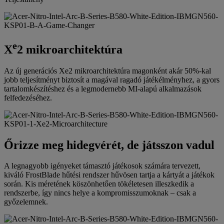
e
X
2 mikroarchitektúra
Az új generációs Xe2 mikroarchitektúra magonként akár 50%-kal
jobb teljesítményt biztosít a magával ragadó játékélményhez, a gyors
tartalomkészítéshez és a legmodernebb MI-alapú alkalmazások
felfedezéséhez.
Őrizze meg hidegvérét, de játsszon vadul
A legnagyobb igényeket támasztó játékosok számára tervezett,
kiváló FrostBlade hűtési rendszer hűvösen tartja a kártyát a játékok
során. Kis méretének köszönhetően tökéletesen illeszkedik a
rendszerbe, így nincs helye a kompromisszumoknak – csak a
győzelemnek.