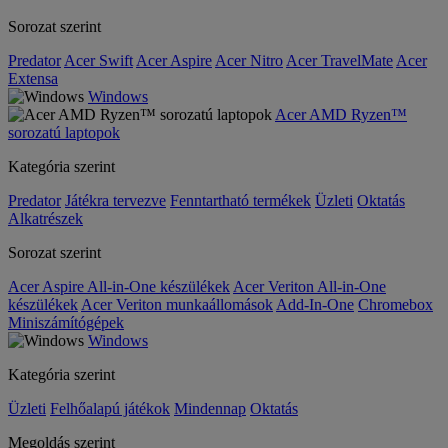
Sorozat szerint
Predator
Acer Swift
Acer Aspire
Acer Nitro
Acer TravelMate
Acer
Extensa
Windows
Acer AMD Ryzen™
sorozatú laptopok
Kategória szerint
Predator
Játékra tervezve
Fenntartható termékek
Üzleti
Oktatás
Alkatrészek
Sorozat szerint
Acer Aspire All-in-One készülékek
Acer Veriton All-in-One
készülékek
Acer Veriton munkaállomások
Add-In-One
Chromebox
Miniszámítógépek
Windows
Kategória szerint
Üzleti
Felhőalapú játékok
Mindennap
Oktatás
Megoldás szerint