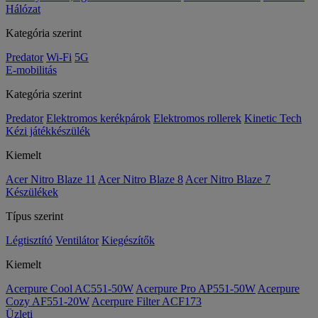
Hálózat
Kategória szerint
Predator
Wi-Fi
5G
E-mobilitás
Kategória szerint
Predator
Elektromos kerékpárok
Elektromos rollerek
Kinetic Tech
Kézi játékkészülék
Kiemelt
Acer Nitro Blaze 11
Acer Nitro Blaze 8
Acer Nitro Blaze 7
Készülékek
Típus szerint
Légtisztító
Ventilátor
Kiegészítők
Kiemelt
Acerpure Cool AC551-50W
Acerpure Pro AP551-50W
Acerpure
Cozy AF551-20W
Acerpure Filter ACF173
Üzleti