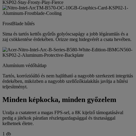
FrostBlade hűtés
Sima és tartós kettős gyűrűs golyóscsapágy a jobb légáramlás és a
zaj csökkentése érdekében. Őrizze meg hidegvérét a csata hevében.
Alumínium védőhátlap
Tartós, korrózióálló és nem hajlítható a nagyobb szerkezeti integritás
érdekében, miközben a nagyobb szellőzőkialakítás javítja a hűtési
teljesítményt.
Minden képkocka, minden győzelem
Uralja a csatateret a magas FPS-sel, a 8K kijelző támogatásával
pedig a játékok páratlan részletgazdagsággal és tisztasággal
kelhetnek életre.
1 db