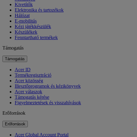
Kivetítők
Elektronika és tartozékok
Hálózat
E-mobilitás
Kézi játékkészülék
Készülékek
Fenntartható termékek
Támogatás
Támogatás
Acer ID
Termékregisztráció
Acer közösség
Illesztőprogramok és kézikönyvek
Acer válaszok
Támogatás kérése
Figyelmeztetések és visszahívások
Erőforrások
Erőforrások
Acer Global Account Portal