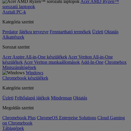
Acer AMD Ryzen™
sorozatú laptopok
Asztali PC-k
Kategória szerint
Predator
Játékra tervezve
Fenntartható termékek
Üzleti
Oktatás
Alkatrészek
Sorozat szerint
Acer Aspire All-in-One készülékek
Acer Veriton All-in-One
készülékek
Acer Veriton munkaállomások
Add-In-One
Chromebox
Miniszámítógépek
Windows
Chromebook készülékek
Kategória szerint
Üzleti
Felhőalapú játékok
Mindennap
Oktatás
Megoldás szerint
Chromebook Plus
ChromeOS Enterprise Solutions
Cloud Gaming
on Chromebook
Táblagépek