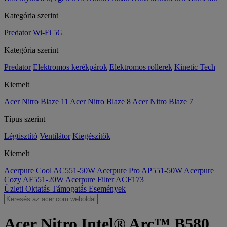
Kategória szerint
Predator
Wi-Fi
5G
Kategória szerint
Predator
Elektromos kerékpárok
Elektromos rollerek
Kinetic Tech
Kiemelt
Acer Nitro Blaze 11
Acer Nitro Blaze 8
Acer Nitro Blaze 7
Típus szerint
Légtisztító
Ventilátor
Kiegészítők
Kiemelt
Acerpure Cool AC551-50W
Acerpure Pro AP551-50W
Acerpure
Cozy AF551-20W
Acerpure Filter ACF173
Üzleti
Oktatás
Támogatás
Események
Acer Nitro Intel® Arc™ B580