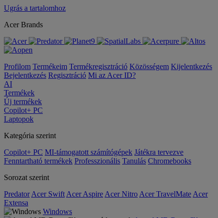
Ugrás a tartalomhoz
Acer Brands
Profilom
Termékeim
Termékregisztráció
Közösségem
Kijelentkezés
Bejelentkezés
Regisztráció
Mi az Acer ID?
AI
Termékek
Új termékek
Copilot+ PC
Laptopok
Kategória szerint
Copilot+ PC
MI-támogatott számítógépek
Játékra tervezve
Fenntartható termékek
Professzionális
Tanulás
Chromebooks
Sorozat szerint
Predator
Acer Swift
Acer Aspire
Acer Nitro
Acer TravelMate
Acer
Extensa
Windows