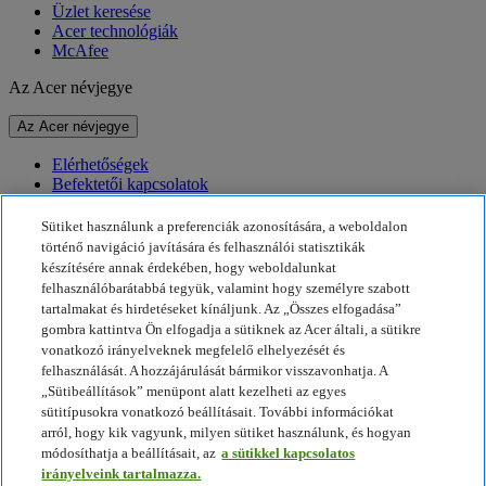
Üzlet keresése
Acer technológiák
McAfee
Az Acer névjegye
Az Acer névjegye
Elérhetőségek
Befektetői kapcsolatok
Hírek
Díjak
Sütiket használunk a preferenciák azonosítására, a weboldalon
Események
történő navigáció javítására és felhasználói statisztikák
készítésére annak érdekében, hogy weboldalunkat
Fenntarthatóság
felhasználóbarátabbá tegyük, valamint hogy személyre szabott
tartalmakat és hirdetéseket kínáljunk. Az „Összes elfogadása”
Fenntarthatóság
gombra kattintva Ön elfogadja a sütiknek az Acer általi, a sütikre
vonatkozó irányelveknek megfelelő elhelyezését és
Vállalati társadalmi felelősségvállalás
felhasználását. A hozzájárulását bármikor visszavonhatja. A
A termékek ökológiai lábnyoma
„Sütibeállítások” menüpont alatt kezelheti az egyes
Project Humanity
sütitípusokra vonatkozó beállításait. További információkat
Earthion
arról, hogy kik vagyunk, milyen sütiket használunk, és hogyan
Adatvédelmi szabályzat
módosíthatja a beállításait, az
a sütikkel kapcsolatos
Sütikkel kapcsolatos irányelvek
irányelveink tartalmazza.