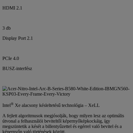
HDMI 2.1
3 db
Display Port 2.1
PCIe 4.0
BUSZ-interfész
®
Intel
Xe alacsony késleltetésű technológia – XeLL
A fejlett algoritmusok megjósolják, hogy milyen lesz az optimális
útvonal a felhasználói beviteltől képernyőképkockáig, így
megszüntetik a kését a billentyűzettel és egérrel való bevitel és a
képernyőn való történések között.