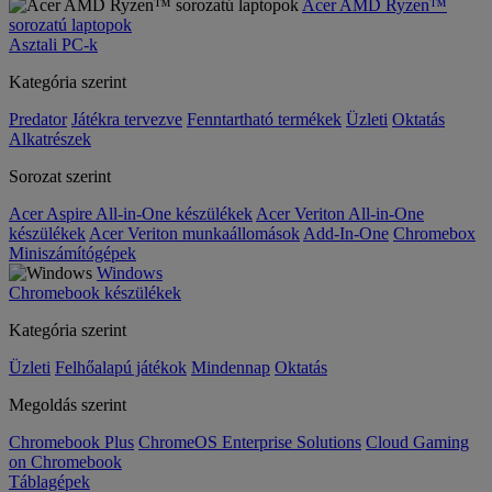
Acer AMD Ryzen™
sorozatú laptopok
Asztali PC-k
Kategória szerint
Predator
Játékra tervezve
Fenntartható termékek
Üzleti
Oktatás
Alkatrészek
Sorozat szerint
Acer Aspire All-in-One készülékek
Acer Veriton All-in-One
készülékek
Acer Veriton munkaállomások
Add-In-One
Chromebox
Miniszámítógépek
Windows
Chromebook készülékek
Kategória szerint
Üzleti
Felhőalapú játékok
Mindennap
Oktatás
Megoldás szerint
Chromebook Plus
ChromeOS Enterprise Solutions
Cloud Gaming
on Chromebook
Táblagépek