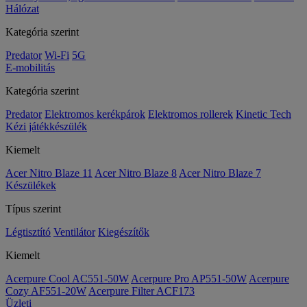
Hálózat
Kategória szerint
Predator
Wi-Fi
5G
E-mobilitás
Kategória szerint
Predator
Elektromos kerékpárok
Elektromos rollerek
Kinetic Tech
Kézi játékkészülék
Kiemelt
Acer Nitro Blaze 11
Acer Nitro Blaze 8
Acer Nitro Blaze 7
Készülékek
Típus szerint
Légtisztító
Ventilátor
Kiegészítők
Kiemelt
Acerpure Cool AC551-50W
Acerpure Pro AP551-50W
Acerpure
Cozy AF551-20W
Acerpure Filter ACF173
Üzleti