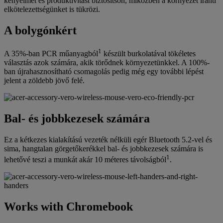
kényelmet és produktivitást biztosítson, miközben a környezet iránti
elkötelezettségünket is tükrözi.
A bolygónkért
1
A 35%-ban PCR műanyagból
készült burkolatával tökéletes
választás azok számára, akik törődnek környezetünkkel. A 100%-
ban újrahasznosítható csomagolás pedig még egy további lépést
jelent a zöldebb jövő felé.
Bal- és jobbkezesek számára
Ez a kétkezes kialakítású vezeték nélküli egér Bluetooth 5.2-vel és
sima, hangtalan görgetőkerékkel bal- és jobbkezesek számára is
1
lehetővé teszi a munkát akár 10 méteres távolságból
.
Works with Chromebook