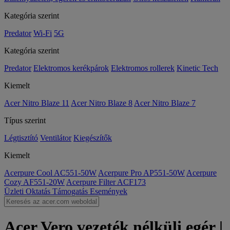
Kategória szerint
Predator
Wi-Fi
5G
Kategória szerint
Predator
Elektromos kerékpárok
Elektromos rollerek
Kinetic Tech
Kiemelt
Acer Nitro Blaze 11
Acer Nitro Blaze 8
Acer Nitro Blaze 7
Típus szerint
Légtisztító
Ventilátor
Kiegészítők
Kiemelt
Acerpure Cool AC551-50W
Acerpure Pro AP551-50W
Acerpure
Cozy AF551-20W
Acerpure Filter ACF173
Üzleti
Oktatás
Támogatás
Események
Acer Vero vezeték nélküli egér |