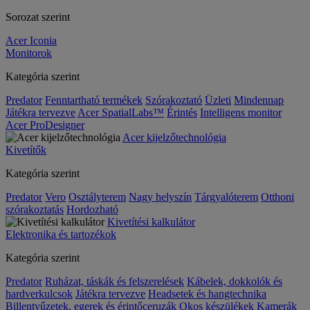
Sorozat szerint
Acer Iconia
Monitorok
Kategória szerint
Predator
Fenntartható termékek
Szórakoztató
Üzleti
Mindennap
Játékra tervezve
Acer SpatialLabs™
Érintés
Intelligens monitor
Acer ProDesigner
Acer kijelzőtechnológia
Kivetítők
Kategória szerint
Predator
Vero
Osztályterem
Nagy helyszín
Tárgyalóterem
Otthoni
szórakoztatás
Hordozható
Kivetítési kalkulátor
Elektronika és tartozékok
Kategória szerint
Predator
Ruházat, táskák és felszerelések
Kábelek, dokkolók és
hardverkulcsok
Játékra tervezve
Headsetek és hangtechnika
Billentyűzetek, egerek és érintőceruzák
Okos készülékek
Kamerák