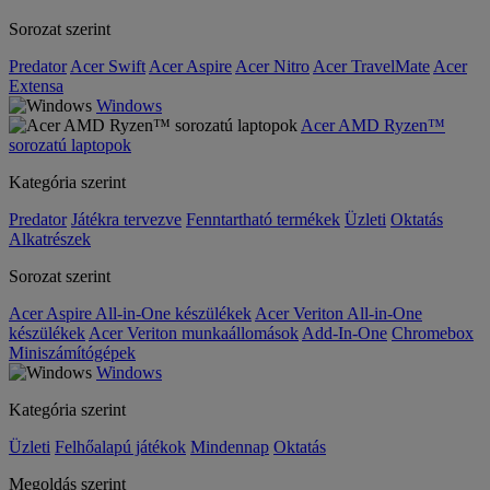
Sorozat szerint
Predator
Acer Swift
Acer Aspire
Acer Nitro
Acer TravelMate
Acer
Extensa
Windows
Acer AMD Ryzen™
sorozatú laptopok
Kategória szerint
Predator
Játékra tervezve
Fenntartható termékek
Üzleti
Oktatás
Alkatrészek
Sorozat szerint
Acer Aspire All-in-One készülékek
Acer Veriton All-in-One
készülékek
Acer Veriton munkaállomások
Add-In-One
Chromebox
Miniszámítógépek
Windows
Kategória szerint
Üzleti
Felhőalapú játékok
Mindennap
Oktatás
Megoldás szerint