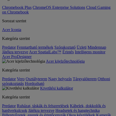
Chromebook Plus
ChromeOS Enterprise Solutions
Cloud Gaming
on Chromebook
Sorozat szerint
Acer Iconia
Kategória szerint
Predator
Fenntartható termékek
Szórakoztató
Üzleti
Mindennap
Játékra tervezve
Acer SpatialLabs™
Érintés
Intelligens monitor
Acer ProDesigner
Acer kijelzőtechnológia
Kategória szerint
Predator
Vero
Osztályterem
Nagy helyszín
Tárgyalóterem
Otthoni
szórakoztatás
Hordozható
Kivetítési kalkulátor
Kategória szerint
Predator
Ruházat, táskák és felszerelések
Kábelek, dokkolók és
hardverkulcsok
Játékra tervezve
Headsetek és hangtechnika
Billentyűzetek, egerek és érintőceruzák
Okos készülékek
Kamerák