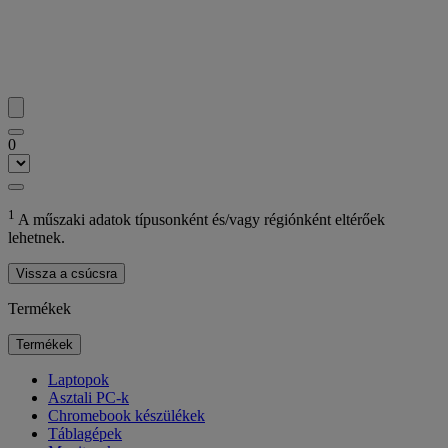
0
1
A műszaki adatok típusonként és/vagy régiónként eltérőek
lehetnek.
Vissza a csúcsra
Termékek
Termékek
Laptopok
Asztali PC-k
Chromebook készülékek
Táblagépek