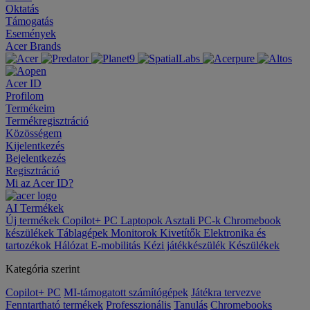
Oktatás
Támogatás
Események
Acer Brands
Acer ID
Profilom
Termékeim
Termékregisztráció
Közösségem
Kijelentkezés
Bejelentkezés
Regisztráció
Mi az Acer ID?
AI
Termékek
Új termékek
Copilot+ PC
Laptopok
Asztali PC-k
Chromebook
készülékek
Táblagépek
Monitorok
Kivetítők
Elektronika és
tartozékok
Hálózat
E-mobilitás
Kézi játékkészülék
Készülékek
Kategória szerint
Copilot+ PC
MI-támogatott számítógépek
Játékra tervezve
Fenntartható termékek
Professzionális
Tanulás
Chromebooks