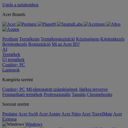
Ugrás a tartalomhoz
Acer Brands
Profilom
Termékeim
Termékregisztráció
Közösségem
Kijelentkezés
Bejelentkezés
Regisztráció
Mi az Acer ID?
AI
Termékek
Új termékek
Copilot+ PC
Laptopok
Kategória szerint
Copilot+ PC
MI-támogatott számítógépek
Játékra tervezve
Fenntartható termékek
Professzionális
Tanulás
Chromebooks
Sorozat szerint
Predator
Acer Swift
Acer Aspire
Acer Nitro
Acer TravelMate
Acer
Extensa
Windows