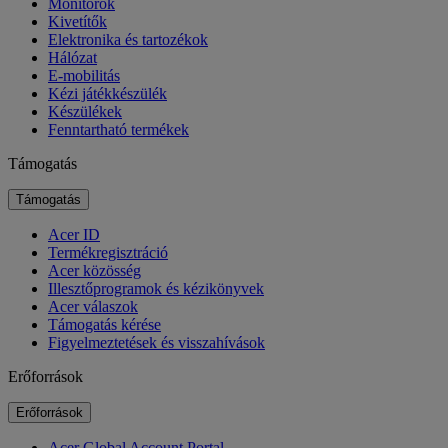
Monitorok
Kivetítők
Elektronika és tartozékok
Hálózat
E-mobilitás
Kézi játékkészülék
Készülékek
Fenntartható termékek
Támogatás
Támogatás
Acer ID
Termékregisztráció
Acer közösség
Illesztőprogramok és kézikönyvek
Acer válaszok
Támogatás kérése
Figyelmeztetések és visszahívások
Erőforrások
Erőforrások
Acer Global Account Portal