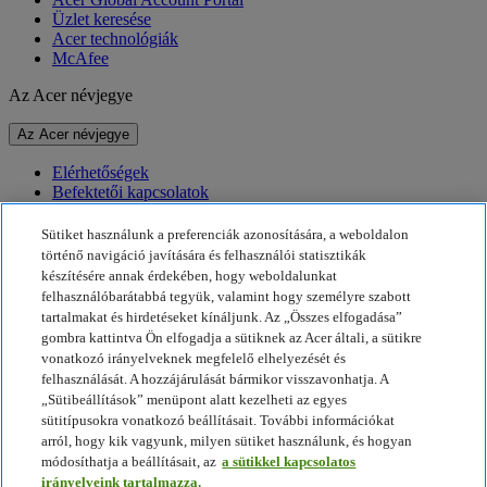
Üzlet keresése
Acer technológiák
McAfee
Az Acer névjegye
Az Acer névjegye
Elérhetőségek
Befektetői kapcsolatok
Hírek
Díjak
Sütiket használunk a preferenciák azonosítására, a weboldalon
Események
történő navigáció javítására és felhasználói statisztikák
készítésére annak érdekében, hogy weboldalunkat
Fenntarthatóság
felhasználóbarátabbá tegyük, valamint hogy személyre szabott
tartalmakat és hirdetéseket kínáljunk. Az „Összes elfogadása”
Fenntarthatóság
gombra kattintva Ön elfogadja a sütiknek az Acer általi, a sütikre
vonatkozó irányelveknek megfelelő elhelyezését és
Vállalati társadalmi felelősségvállalás
felhasználását. A hozzájárulását bármikor visszavonhatja. A
A termékek ökológiai lábnyoma
„Sütibeállítások” menüpont alatt kezelheti az egyes
Project Humanity
sütitípusokra vonatkozó beállításait. További információkat
Earthion
arról, hogy kik vagyunk, milyen sütiket használunk, és hogyan
Adatvédelmi szabályzat
módosíthatja a beállításait, az
a sütikkel kapcsolatos
Sütikkel kapcsolatos irányelvek
irányelveink tartalmazza.