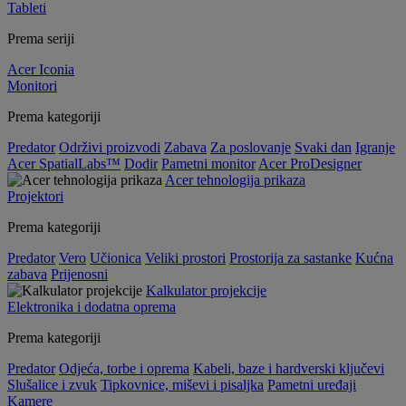
Tableti
Prema seriji
Acer Iconia
Monitori
Prema kategoriji
Predator
Održivi proizvodi
Zabava
Za poslovanje
Svaki dan
Igranje
Acer SpatialLabs™
Dodir
Pametni monitor
Acer ProDesigner
Acer tehnologija prikaza
Projektori
Prema kategoriji
Predator
Vero
Učionica
Veliki prostori
Prostorija za sastanke
Kućna
zabava
Prijenosni
Kalkulator projekcije
Elektronika i dodatna oprema
Prema kategoriji
Predator
Odjeća, torbe i oprema
Kabeli, baze i hardverski ključevi
Slušalice i zvuk
Tipkovnice, miševi i pisaljka
Pametni uređaji
Kamere