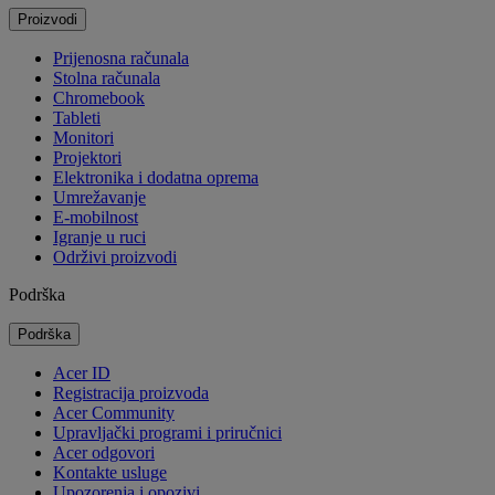
Proizvodi
Prijenosna računala
Stolna računala
Chromebook
Tableti
Monitori
Projektori
Elektronika i dodatna oprema
Umrežavanje
E-mobilnost
Igranje u ruci
Održivi proizvodi
Podrška
Podrška
Acer ID
Registracija proizvoda
Acer Community
Upravljački programi i priručnici
Acer odgovori
Kontakte usluge
Upozorenja i opozivi