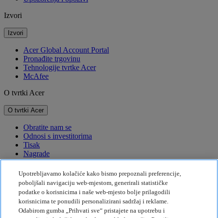
Izvori
Izvori
Acer Global Account Portal
Pronađite trgovinu
Tehnologije tvrtke Acer
McAfee
O tvrtki Acer
O tvrtki Acer
Obratite nam se
Odnosi s investitorima
Tisak
Nagrade
Događaji
Upotrebljavamo kolačiće kako bismo prepoznali preferencije,
Održivost
poboljšali navigaciju web-mjestom, generirali statističke
podatke o korisnicima i naše web-mjesto bolje prilagodili
Održivost
korisnicima te ponudili personalizirani sadržaj i reklame.
Odabirom gumba „Prihvati sve“ pristajete na upotrebu i
Društvena odgovornost tvrtke