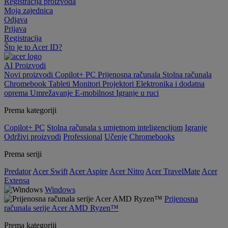
Registracija proizvoda
Moja zajednica
Odjava
Prijava
Registracija
Što je to Acer ID?
AI
Proizvodi
Novi proizvodi
Copilot+ PC
Prijenosna računala
Stolna računala
Chromebook
Tableti
Monitori
Projektori
Elektronika i dodatna
oprema
Umrežavanje
E-mobilnost
Igranje u ruci
Prema kategoriji
Copilot+ PC
Stolna računala s umjetnom inteligencijom
Igranje
Održivi proizvodi
Professional
Učenje
Chromebooks
Prema seriji
Predator
Acer Swift
Acer Aspire
Acer Nitro
Acer TravelMate
Acer
Extensa
Windows
Prijenosna
računala serije Acer AMD Ryzen™
Prema kategoriji