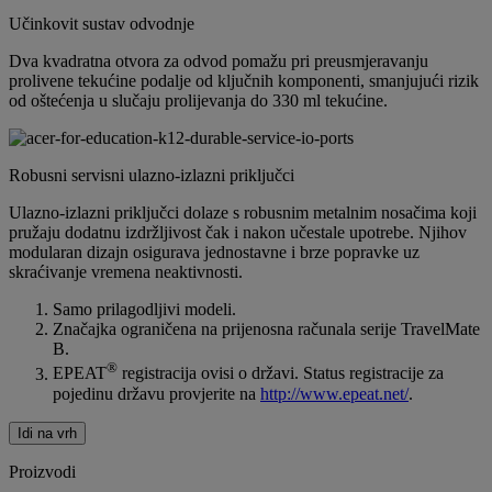
Učinkovit sustav odvodnje
Dva kvadratna otvora za odvod pomažu pri preusmjeravanju
prolivene tekućine podalje od ključnih komponenti, smanjujući rizik
od oštećenja u slučaju prolijevanja do 330 ml tekućine.
Robusni servisni ulazno-izlazni priključci
Ulazno-izlazni priključci dolaze s robusnim metalnim nosačima koji
pružaju dodatnu izdržljivost čak i nakon učestale upotrebe. Njihov
modularan dizajn osigurava jednostavne i brze popravke uz
skraćivanje vremena neaktivnosti.
Samo prilagodljivi modeli.
Značajka ograničena na prijenosna računala serije TravelMate
B.
®
EPEAT
registracija ovisi o državi. Status registracije za
pojedinu državu provjerite na
http://www.epeat.net/
.
Idi na vrh
Proizvodi