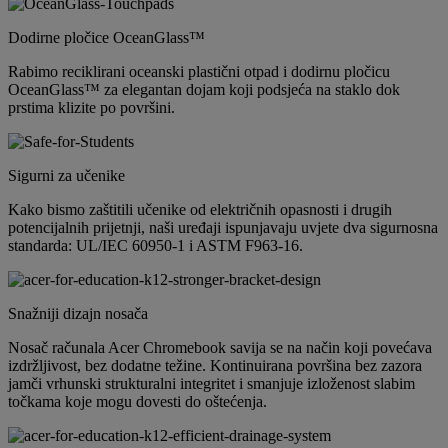
Dodirne pločice OceanGlass™
Rabimo reciklirani oceanski plastični otpad i dodirnu pločicu
OceanGlass™ za elegantan dojam koji podsjeća na staklo dok
prstima klizite po površini.
Sigurni za učenike
Kako bismo zaštitili učenike od električnih opasnosti i drugih
potencijalnih prijetnji, naši uređaji ispunjavaju uvjete dva sigurnosna
standarda: UL/IEC 60950-1 i ASTM F963-16.
Snažniji dizajn nosača
Nosač računala Acer Chromebook savija se na način koji povećava
izdržljivost, bez dodatne težine. Kontinuirana površina bez zazora
jamči vrhunski strukturalni integritet i smanjuje izloženost slabim
točkama koje mogu dovesti do oštećenja.