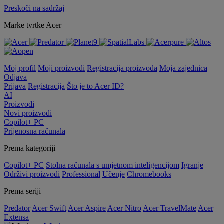
Preskoči na sadržaj
Marke tvrtke Acer
Moj profil
Moji proizvodi
Registracija proizvoda
Moja zajednica
Odjava
Prijava
Registracija
Što je to Acer ID?
AI
Proizvodi
Novi proizvodi
Copilot+ PC
Prijenosna računala
Prema kategoriji
Copilot+ PC
Stolna računala s umjetnom inteligencijom
Igranje
Održivi proizvodi
Professional
Učenje
Chromebooks
Prema seriji
Predator
Acer Swift
Acer Aspire
Acer Nitro
Acer TravelMate
Acer
Extensa