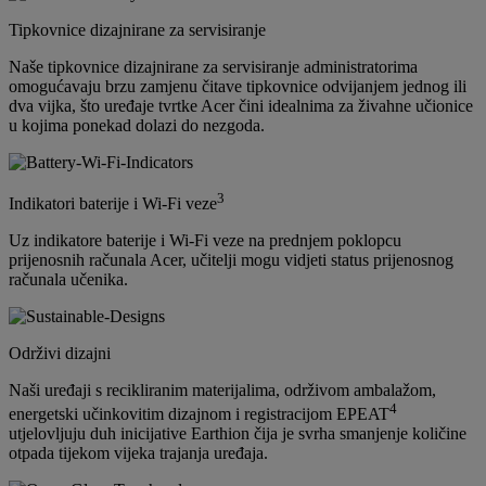
Tipkovnice dizajnirane za servisiranje
Naše tipkovnice dizajnirane za servisiranje administratorima
omogućavaju brzu zamjenu čitave tipkovnice odvijanjem jednog ili
dva vijka, što uređaje tvrtke Acer čini idealnima za živahne učionice
u kojima ponekad dolazi do nezgoda.
3
Indikatori baterije i Wi-Fi veze
Uz indikatore baterije i Wi-Fi veze na prednjem poklopcu
prijenosnih računala Acer, učitelji mogu vidjeti status prijenosnog
računala učenika.
Održivi dizajni
Naši uređaji s recikliranim materijalima, održivom ambalažom,
4
energetski učinkovitim dizajnom i registracijom EPEAT
utjelovljuju duh inicijative Earthion čija je svrha smanjenje količine
otpada tijekom vijeka trajanja uređaja.