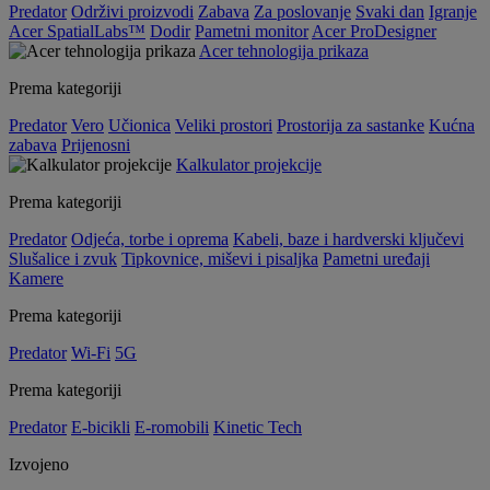
Predator
Održivi proizvodi
Zabava
Za poslovanje
Svaki dan
Igranje
Acer SpatialLabs™
Dodir
Pametni monitor
Acer ProDesigner
Acer tehnologija prikaza
Prema kategoriji
Predator
Vero
Učionica
Veliki prostori
Prostorija za sastanke
Kućna
zabava
Prijenosni
Kalkulator projekcije
Prema kategoriji
Predator
Odjeća, torbe i oprema
Kabeli, baze i hardverski ključevi
Slušalice i zvuk
Tipkovnice, miševi i pisaljka
Pametni uređaji
Kamere
Prema kategoriji
Predator
Wi-Fi
5G
Prema kategoriji
Predator
E-bicikli
E-romobili
Kinetic Tech
Izvojeno