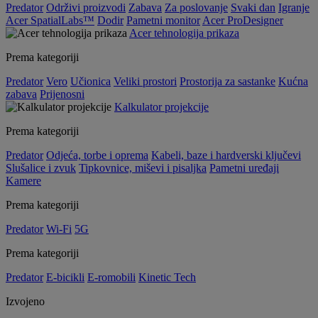
Predator
Održivi proizvodi
Zabava
Za poslovanje
Svaki dan
Igranje
Acer SpatialLabs™
Dodir
Pametni monitor
Acer ProDesigner
Acer tehnologija prikaza
Prema kategoriji
Predator
Vero
Učionica
Veliki prostori
Prostorija za sastanke
Kućna
zabava
Prijenosni
Kalkulator projekcije
Prema kategoriji
Predator
Odjeća, torbe i oprema
Kabeli, baze i hardverski ključevi
Slušalice i zvuk
Tipkovnice, miševi i pisaljka
Pametni uređaji
Kamere
Prema kategoriji
Predator
Wi-Fi
5G
Prema kategoriji
Predator
E-bicikli
E-romobili
Kinetic Tech
Izvojeno