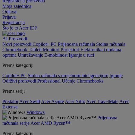
Registracija proizvoda
Moja zajednica
Odjava
Prijava
Registracija
Što je to Acer ID?
AI
Proizvodi
Novi proizvodi
Copilot+ PC
Prijenosna računala
Stolna računala
Chromebook
Tableti
Monitori
Projektori
Elektronika i dodatna
oprema
Umrežavanje
E-mobilnost
Igranje u ruci
Prema kategoriji
Copilot+ PC
Stolna računala s umjetnom inteligencijom
Igranje
Održivi proizvodi
Professional
Učenje
Chromebooks
Prema seriji
Predator
Acer Swift
Acer Aspire
Acer Nitro
Acer TravelMate
Acer
Extensa
Windows
Prijenosna
računala serije Acer AMD Ryzen™
Prema kategoriji