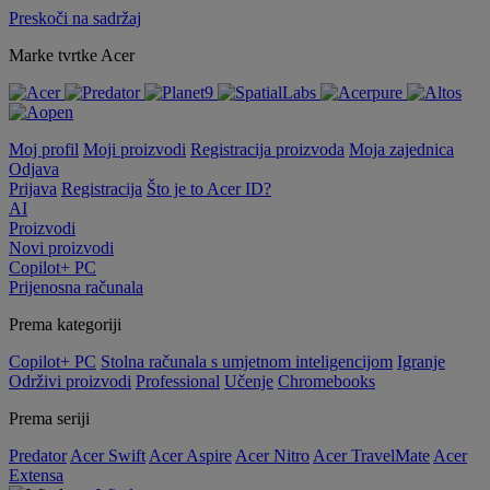
Preskoči na sadržaj
Marke tvrtke Acer
Moj profil
Moji proizvodi
Registracija proizvoda
Moja zajednica
Odjava
Prijava
Registracija
Što je to Acer ID?
AI
Proizvodi
Novi proizvodi
Copilot+ PC
Prijenosna računala
Prema kategoriji
Copilot+ PC
Stolna računala s umjetnom inteligencijom
Igranje
Održivi proizvodi
Professional
Učenje
Chromebooks
Prema seriji
Predator
Acer Swift
Acer Aspire
Acer Nitro
Acer TravelMate
Acer
Extensa