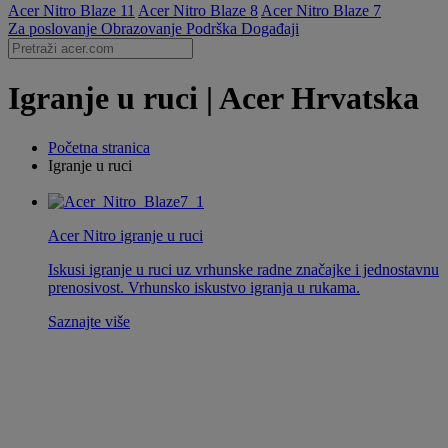
Acer Nitro Blaze 11
Acer Nitro Blaze 8
Acer Nitro Blaze 7
Za poslovanje
Obrazovanje
Podrška
Događaji
Igranje u ruci | Acer Hrvatska
Početna stranica
Igranje u ruci
Acer Nitro igranje u ruci
Iskusi igranje u ruci uz vrhunske radne značajke i jednostavnu
prenosivost. Vrhunsko iskustvo igranja u rukama.
Saznajte više