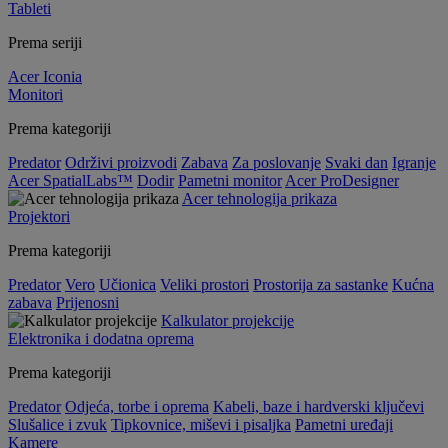
Tableti
Prema seriji
Acer Iconia
Monitori
Prema kategoriji
Predator
Održivi proizvodi
Zabava
Za poslovanje
Svaki dan
Igranje
Acer SpatialLabs™
Dodir
Pametni monitor
Acer ProDesigner
Acer tehnologija prikaza
Projektori
Prema kategoriji
Predator
Vero
Učionica
Veliki prostori
Prostorija za sastanke
Kućna
zabava
Prijenosni
Kalkulator projekcije
Elektronika i dodatna oprema
Prema kategoriji
Predator
Odjeća, torbe i oprema
Kabeli, baze i hardverski ključevi
Slušalice i zvuk
Tipkovnice, miševi i pisaljka
Pametni uređaji
Kamere