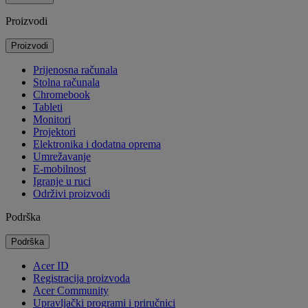
Proizvodi
Proizvodi
Prijenosna računala
Stolna računala
Chromebook
Tableti
Monitori
Projektori
Elektronika i dodatna oprema
Umrežavanje
E-mobilnost
Igranje u ruci
Održivi proizvodi
Podrška
Podrška
Acer ID
Registracija proizvoda
Acer Community
Upravljački programi i priručnici