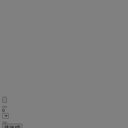
0
Idi na vrh