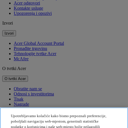
Acer odgovori
Kontakte usluge
Upozorenja i opozivi
Izvori
Izvori
Acer Global Account Portal
Pronađite trgovinu
Tehnologije tvrtke Acer
McAfee
O tvrtki Acer
O tvrtki Acer
Obratite nam se
Odnosi s investitorima
Tisak
Nagrade
Događaji
Upotrebljavamo kolačiće kako bismo prepoznali preferencije,
Održivost
poboljšali navigaciju web-mjestom, generirali statističke
podatke o korisnicima i naše web-mjesto bolje prilagodili