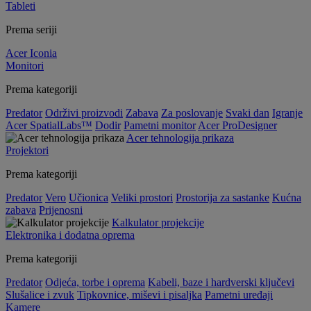
Tableti
Prema seriji
Acer Iconia
Monitori
Prema kategoriji
Predator
Održivi proizvodi
Zabava
Za poslovanje
Svaki dan
Igranje
Acer SpatialLabs™
Dodir
Pametni monitor
Acer ProDesigner
Acer tehnologija prikaza
Projektori
Prema kategoriji
Predator
Vero
Učionica
Veliki prostori
Prostorija za sastanke
Kućna
zabava
Prijenosni
Kalkulator projekcije
Elektronika i dodatna oprema
Prema kategoriji
Predator
Odjeća, torbe i oprema
Kabeli, baze i hardverski ključevi
Slušalice i zvuk
Tipkovnice, miševi i pisaljka
Pametni uređaji
Kamere