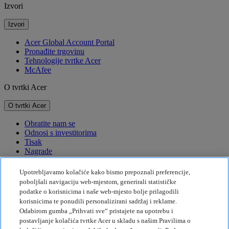
Izvori
Izvori
Acer Global Account Portal
Pronađite trgovinu
Tehnologije tvrtke Acer
McAfee
O tvrtki Acer
O tvrtki Acer
Obratite nam se
Odnosi s investitorima
Tisak
Nagrade
Događaji
Upotrebljavamo kolačiće kako bismo prepoznali preferencije,
Održivost
poboljšali navigaciju web-mjestom, generirali statističke
podatke o korisnicima i naše web-mjesto bolje prilagodili
Održivost
korisnicima te ponudili personalizirani sadržaj i reklame.
Odabirom gumba „Prihvati sve“ pristajete na upotrebu i
Društvena odgovornost tvrtke
postavljanje kolačića tvrtke Acer u skladu s našim Pravilima o
Emisije štetnih plinova za proizvod