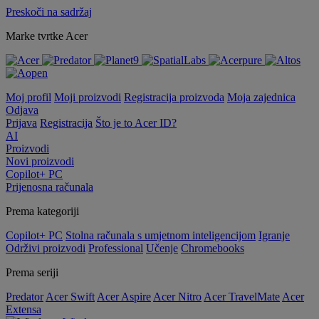
Preskoči na sadržaj
Marke tvrtke Acer
Moj profil
Moji proizvodi
Registracija proizvoda
Moja zajednica
Odjava
Prijava
Registracija
Što je to Acer ID?
AI
Proizvodi
Novi proizvodi
Copilot+ PC
Prijenosna računala
Prema kategoriji
Copilot+ PC
Stolna računala s umjetnom inteligencijom
Igranje
Održivi proizvodi
Professional
Učenje
Chromebooks
Prema seriji
Predator
Acer Swift
Acer Aspire
Acer Nitro
Acer TravelMate
Acer
Extensa