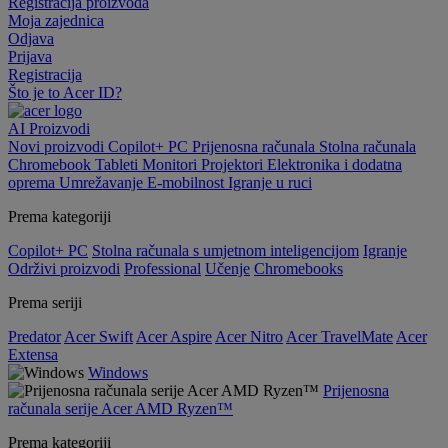
Registracija proizvoda
Moja zajednica
Odjava
Prijava
Registracija
Što je to Acer ID?
AI
Proizvodi
Novi proizvodi
Copilot+ PC
Prijenosna računala
Stolna računala
Chromebook
Tableti
Monitori
Projektori
Elektronika i dodatna
oprema
Umrežavanje
E-mobilnost
Igranje u ruci
Prema kategoriji
Copilot+ PC
Stolna računala s umjetnom inteligencijom
Igranje
Održivi proizvodi
Professional
Učenje
Chromebooks
Prema seriji
Predator
Acer Swift
Acer Aspire
Acer Nitro
Acer TravelMate
Acer
Extensa
Windows
Prijenosna
računala serije Acer AMD Ryzen™
Prema kategoriji