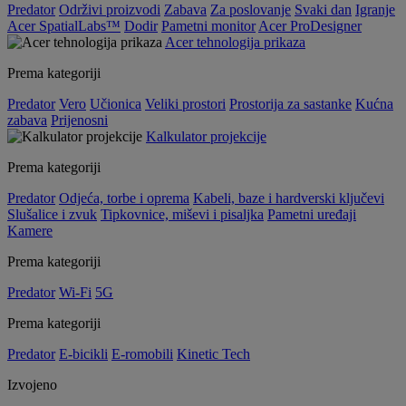
Predator
Održivi proizvodi
Zabava
Za poslovanje
Svaki dan
Igranje
Acer SpatialLabs™
Dodir
Pametni monitor
Acer ProDesigner
Acer tehnologija prikaza
Prema kategoriji
Predator
Vero
Učionica
Veliki prostori
Prostorija za sastanke
Kućna
zabava
Prijenosni
Kalkulator projekcije
Prema kategoriji
Predator
Odjeća, torbe i oprema
Kabeli, baze i hardverski ključevi
Slušalice i zvuk
Tipkovnice, miševi i pisaljka
Pametni uređaji
Kamere
Prema kategoriji
Predator
Wi-Fi
5G
Prema kategoriji
Predator
E-bicikli
E-romobili
Kinetic Tech
Izvojeno