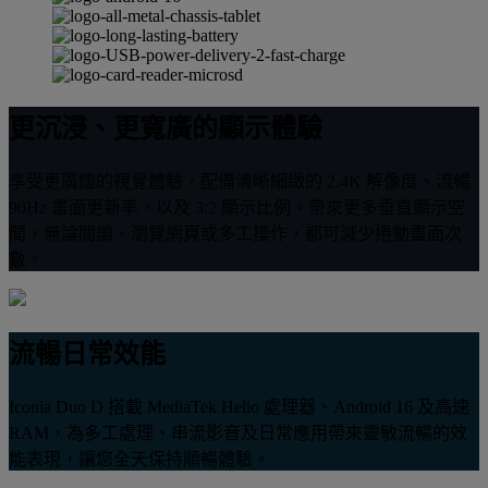
更沉浸、更寬廣的顯示體驗
享受更廣闊的視覺體驗，配備清晰細緻的 2.4K 解像度、流暢
90Hz 畫面更新率，以及 3:2 顯示比例。帶來更多垂直顯示空
間，無論閱讀、瀏覽網頁或多工操作，都可減少捲動畫面次
數。
流暢日常效能
Iconia Duo D 搭載 MediaTek Helio 處理器、Android 16 及高速
RAM，為多工處理、串流影音及日常應用帶來靈敏流暢的效
能表現，讓您全天保持順暢體驗。