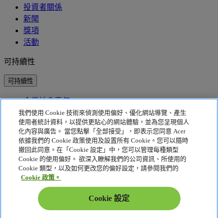
投資者關係
新聞
獎項
活動
可持續性
可持續性
企業社會責任
產品碳足跡
我們使用 Cookie 技術來偵測使用偏好、優化網站導覽、產生
Project Humanity
使用者統計資料，以提供更貼心的網站體驗，並為您呈現個人
Earthion
化內容與廣告。 當您點擊「全部接受」，即表示您同意 Acer
依據我們的 Cookie 政策使用及設置所有 Cookie。您可以隨時
隱私權政策
撤回此同意。在「Cookie 設定」中，您可以管理每種類型
Cookie 的使用偏好。 欲深入瞭解我們的公司資訊、所使用的
Cookie 政策
Cookie 類型，以及如何更改您的偏好設定，請參閱我們的
法律聲明
Cookie 政策。
其他法律資訊
可存取性政策
Cookie 設定
Cookie 設定