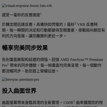
1
感受一毫秒的反應速度
3
於轉念間迅速反應。具備快如閃電的 1 毫秒
VRB 反應時
間，每一瞬間的決定和行動都變得至關重要，使戰局向朝您有
利的方向發展，讓您離勝利更近一步。
暢享完美同步效果
告別畫面撕裂和延遲的煩惱。迎接 AMD FreeSync™ Premium
1
Pro
帶來的同步體驗。每一幀畫面均完美呈現，每一個動作
都流暢同步，助您踏上榮耀征途。
投入曲面世界
1
曲面螢幕帶來身臨其境的全新實境。1500R
曲率擴闊您的視