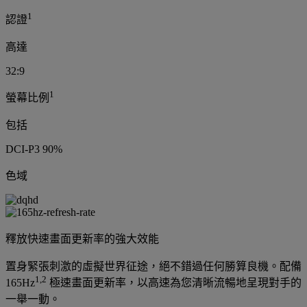
1
認證
高達
32:9
1
螢幕比例
包括
DCI-P3 90%
色域
釋放快速畫面更新率的強大效能
置身緊張刺激的虛擬世界征途，絕不錯過任何勝算良機。配備
1,2
165Hz
極速畫面更新率，以高速為您清晰流暢地呈現對手的
一舉一動。