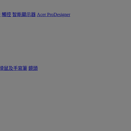
™
觸控
智能顯示器
Acer ProDesigner
滑鼠及手寫筆
鏡頭