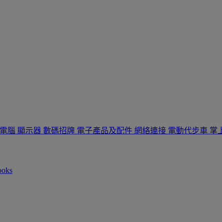
板電腦
顯示器
數碼招牌
電子產品及配件
網絡連接
電動代步車
掌
ooks