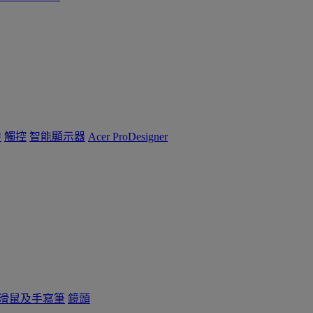
™
觸控
智能顯示器
Acer ProDesigner
滑鼠及手寫筆
鏡頭