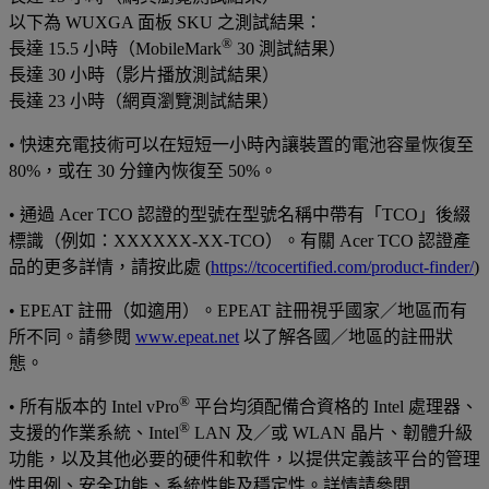
以下為 WUXGA 面板 SKU 之測試結果：
®
長達 15.5 小時（MobileMark
30 測試結果）
長達 30 小時（影片播放測試結果）
長達 23 小時（網頁瀏覽測試結果）
•
快速充電技術可以在短短一小時內讓裝置的電池容量恢復至
80%，或在 30 分鐘內恢復至 50%。
•
通過 Acer TCO 認證的型號在型號名稱中帶有「TCO」後綴
標識（例如：XXXXXX-XX-TCO）。有關 Acer TCO 認證產
品的更多詳情，請按此處 (
https://tcocertified.com/product-finder/
)
•
EPEAT 註冊（如適用）。EPEAT 註冊視乎國家／地區而有
所不同。請參閱
www.epeat.net
以了解各國／地區的註冊狀
態。
®
•
所有版本的 Intel vPro
平台均須配備合資格的 Intel 處理器、
®
支援的作業系統、Intel
LAN 及／或 WLAN 晶片、韌體升級
功能，以及其他必要的硬件和軟件，以提供定義該平台的管理
性用例、安全功能、系統性能及穩定性。詳情請參閱