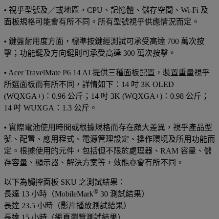
•
視乎型號及／或地區，CPU、記憶體、儲存空間、Wi-Fi 及
面板規格可能會有所不同。所有型號視乎供應情況而定。
•
鍵盤耐用度方面，標準按鍵經測試可承受高達 700 萬次按
擊；功能鍵及方向鍵則可承受高達 300 萬次按擊。
•
Acer TravelMate P6 14 AI 提供三種面板配置，裝置重量視乎
所選面板而有所不同，詳情如下：14 吋 3K OLED
(WQXGA+)：0.96 公斤；14 吋 3K (WQXGA+)：0.98 公斤；
14 吋 WUXGA：1.3 公斤。
•
實際電池使用時間或根據規格而存在頗大差異，視乎產品型
號、配置、應用程式、電源管理設定、操作環境及所用功能而
定。根據使用的元件，包括但不限於處理器、RAM 容量、儲
存容量、顯示器、解決方案等，效能亦會有所不同。
以下為觸控面板 SKU 之測試結果：
®
長達 13 小時（MobileMark
30 測試結果）
長達 23.5 小時（影片播放測試結果）
長達 15 小時（網頁瀏覽測試結果）