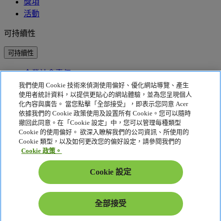
獎項
活動
可持續性
可持續性
企業社會責任
產品碳足跡
我們使用 Cookie 技術來偵測使用偏好、優化網站導覽、產生
Project Humanity
使用者統計資料，以提供更貼心的網站體驗，並為您呈現個人
Earthion
化內容與廣告。 當您點擊「全部接受」，即表示您同意 Acer
依據我們的 Cookie 政策使用及設置所有 Cookie。您可以隨時
隱私權政策
撤回此同意。在「Cookie 設定」中，您可以管理每種類型
Cookie 的使用偏好。 欲深入瞭解我們的公司資訊、所使用的
Cookie 政策
Cookie 類型，以及如何更改您的偏好設定，請參閱我們的
法律聲明
Cookie 政策。
其他法律資訊
可存取性政策
Cookie 設定
Cookie 設定
香港特別行政區 - 繁體中文
全部接受
© 2026 Acer Inc.