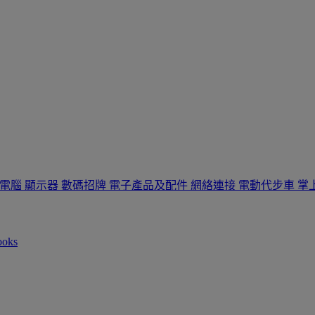
板電腦
顯示器
數碼招牌
電子產品及配件
網絡連接
電動代步車
掌
ooks