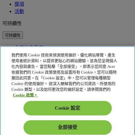
獎項
活動
可持續性
可持續性
企業社會責任
產品碳足跡
我們使用 Cookie 技術來偵測使用偏好、優化網站導覽、產生
Project Humanity
使用者統計資料，以提供更貼心的網站體驗，並為您呈現個人
Earthion
化內容與廣告。 當您點擊「全部接受」，即表示您同意 Acer
依據我們的 Cookie 政策使用及設置所有 Cookie。您可以隨時
隱私權政策
撤回此同意。在「Cookie 設定」中，您可以管理每種類型
Cookie 的使用偏好。 欲深入瞭解我們的公司資訊、所使用的
Cookie 政策
Cookie 類型，以及如何更改您的偏好設定，請參閱我們的
法律聲明
Cookie 政策。
其他法律資訊
可存取性政策
Cookie 設定
Cookie 設定
香港特別行政區 - 繁體中文
全部接受
© 2026 Acer Inc.