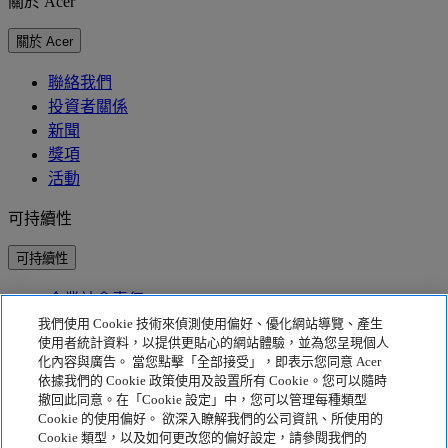
關於 Acer
關於 Acer
聯絡我們
投資者關係
新聞
獎項
活動
可持續性
可持續性
企業社會責任
產品碳足跡
我們使用 Cookie 技術來偵測使用偏好、優化網站導覽、產生
Project Humanity
使用者統計資料，以提供更貼心的網站體驗，並為您呈現個人
Earthion
化內容與廣告。 當您點擊「全部接受」，即表示您同意 Acer
依據我們的 Cookie 政策使用及設置所有 Cookie。您可以隨時
隱私權政策
撤回此同意。在「Cookie 設定」中，您可以管理每種類型
Cookie 的使用偏好。 欲深入瞭解我們的公司資訊、所使用的
Cookie 政策
Cookie 類型，以及如何更改您的偏好設定，請參閱我們的
法律聲明