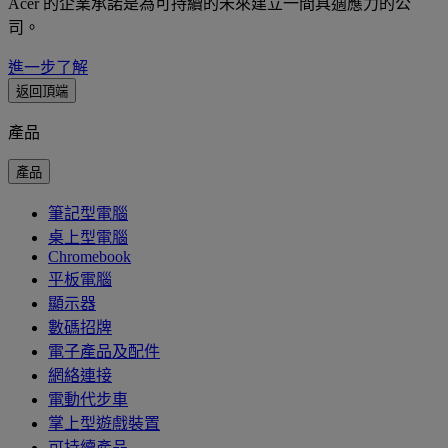
Acer 的企業承諾是為可持續的未來建立一間具適應力的公
司。
進一步了解
返回頂端
產品
產品
筆記型電腦
桌上型電腦
Chromebook
平板電腦
顯示器
數碼招牌
電子產品及配件
網絡連接
電動代步車
掌上型遊戲裝置
可持續產品