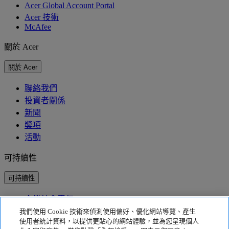
Acer Global Account Portal
Acer 技術
McAfee
關於 Acer
關於 Acer
聯絡我們
投資者關係
新聞
獎項
活動
可持續性
可持續性
企業社會責任
產品碳足跡
我們使用 Cookie 技術來偵測使用偏好、優化網站導覽、產生
Project Humanity
使用者統計資料，以提供更貼心的網站體驗，並為您呈現個人