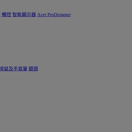
™
觸控
智能顯示器
Acer ProDesigner
滑鼠及手寫筆
鏡頭