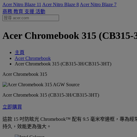
Acer Nitro Blaze 11
Acer Nitro Blaze 8
Acer Nitro Blaze 7
商務
教育
支援
活動
Acer Chromebook 315 (CB31
主頁
Acer Chromebook
Acer Chromebook 315 (CB315-3H/CB315-3HT)
Acer Chromebook 315
Acer Chromebook 315 (CB315-3H/CB315-3HT)
立即購買
這款 15 吋防眩光 Chromebook™ 配有 9.5 毫米窄
持久，效能更為強大。