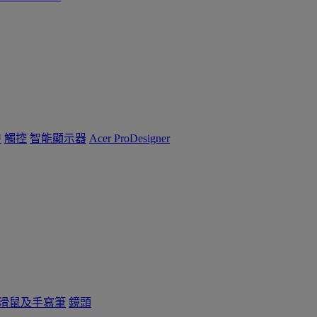
™
觸控
智能顯示器
Acer ProDesigner
滑鼠及手寫筆
鏡頭