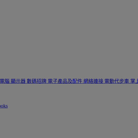
板電腦
顯示器
數碼招牌
電子產品及配件
網絡連接
電動代步車
掌
ooks