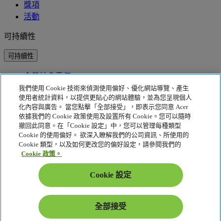
獎項
活動
可持續性
可持續性
企業社會責任
產品碳足跡
我們使用 Cookie 技術來偵測使用偏好、優化網站導覽、產生
Project Humanity
使用者統計資料，以提供更貼心的網站體驗，並為您呈現個人
Earthion
化內容與廣告。 當您點擊「全部接受」，即表示您同意 Acer
依據我們的 Cookie 政策使用及設置所有 Cookie。您可以隨時
隱私權政策
撤回此同意。在「Cookie 設定」中，您可以管理每種類型
Cookie 的使用偏好。 欲深入瞭解我們的公司資訊、所使用的
Cookie 政策
Cookie 類型，以及如何更改您的偏好設定，請參閱我們的
法律聲明
Cookie 政策。
其他法律資訊
可存取性政策
Cookie 設定
Cookie 設定
香港特別行政區 - 繁體中文
全部接受
© 2026 Acer Inc.