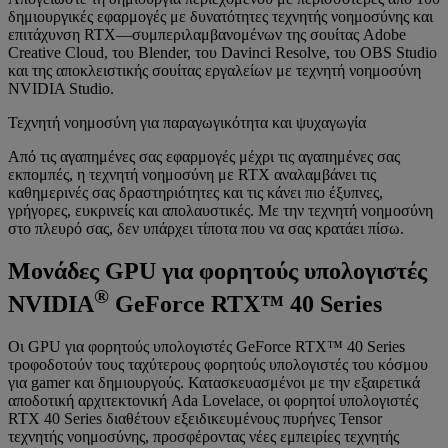
δημιουργικές εφαρμογές με δυνατότητες τεχνητής νοημοσύνης και
επιτάχυνση RTX—συμπεριλαμβανομένων της σουίτας Adobe
Creative Cloud, του Blender, του Davinci Resolve, του OBS Studio
και της αποκλειστικής σουίτας εργαλείων με τεχνητή νοημοσύνη
NVIDIA Studio.
Τεχνητή νοημοσύνη για παραγωγικότητα και ψυχαγωγία
Από τις αγαπημένες σας εφαρμογές μέχρι τις αγαπημένες σας
εκπομπές, η τεχνητή νοημοσύνη με RTX αναλαμβάνει τις
καθημερινές σας δραστηριότητες και τις κάνει πιο έξυπνες,
γρήγορες, ευκρινείς και απολαυστικές. Με την τεχνητή νοημοσύνη
στο πλευρό σας, δεν υπάρχει τίποτα που να σας κρατάει πίσω.
Μονάδες GPU για φορητούς υπολογιστές
®
NVIDIA
GeForce RTX™ 40 Series
Οι GPU για φορητούς υπολογιστές GeForce RTX™ 40 Series
τροφοδοτούν τους ταχύτερους φορητούς υπολογιστές του κόσμου
για gamer και δημιουργούς. Κατασκευασμένοι με την εξαιρετικά
αποδοτική αρχιτεκτονική Ada Lovelace, οι φορητοί υπολογιστές
RTX 40 Series διαθέτουν εξειδικευμένους πυρήνες Tensor
τεχνητής νοημοσύνης, προσφέροντας νέες εμπειρίες τεχνητής