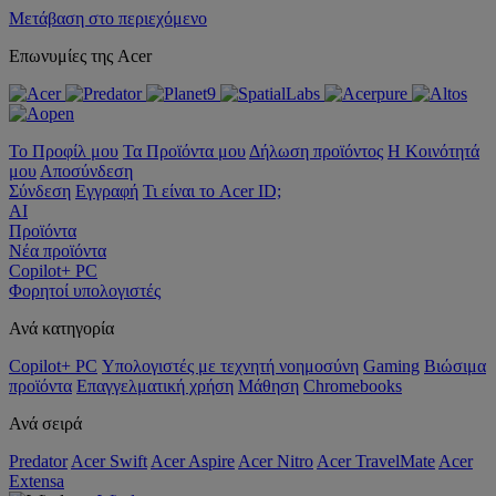
Μετάβαση στο περιεχόμενο
Επωνυμίες της Acer
Το Προφίλ μου
Τα Προϊόντα μου
Δήλωση προϊόντος
Η Κοινότητά
μου
Αποσύνδεση
Σύνδεση
Εγγραφή
Τι είναι το Acer ID;
AI
Προϊόντα
Νέα προϊόντα
Copilot+ PC
Φορητοί υπολογιστές
Ανά κατηγορία
Copilot+ PC
Υπολογιστές με τεχνητή νοημοσύνη
Gaming
Βιώσιμα
προϊόντα
Επαγγελματική χρήση
Μάθηση
Chromebooks
Ανά σειρά
Predator
Acer Swift
Acer Aspire
Acer Nitro
Acer TravelMate
Acer
Extensa