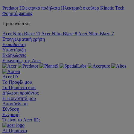
Predator
Ηλεκτρικά ποδήλατα
Ηλεκτρικά σκούτερ
Kinetic Tech
Φορητό gaming
Προτεινόμενα
Acer Nitro Blaze 11
Acer Nitro Blaze 8
Acer Nitro Blaze 7
Επαγγελματική χρήση
Εκπαίδευση
Υποστήριξη
Εκδηλώσεις
Επωνυμίες της Acer
Acer ID
Το Προφίλ μου
Τα Προϊόντα μου
Δήλωση προϊόντος
Η Κοινότητά μου
Αποσύνδεση
Σύνδεση
Εγγραφή
Τι είναι το Acer ID;
AI
Προϊόντα