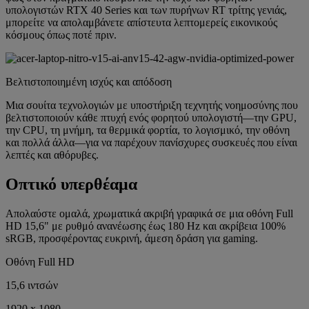
υπολογιστών RTX 40 Series και των πυρήνων RT τρίτης γενιάς,
μπορείτε να απολαμβάνετε απίστευτα λεπτομερείς εικονικούς
κόσμους όπως ποτέ πριν.
Βελτιστοποιημένη ισχύς και απόδοση
Μια σουίτα τεχνολογιών με υποστήριξη τεχνητής νοημοσύνης που
βελτιστοποιούν κάθε πτυχή ενός φορητού υπολογιστή—την GPU,
την CPU, τη μνήμη, τα θερμικά φορτία, το λογισμικό, την οθόνη
και πολλά άλλα—για να παρέχουν πανίσχυρες συσκευές που είναι
λεπτές και αθόρυβες.
Οπτικό υπερθέαμα
Απολαύστε ομαλά, χρωματικά ακριβή γραφικά σε μια οθόνη Full
HD 15,6" με ρυθμό ανανέωσης έως 180 Hz και ακρίβεια 100%
sRGB, προσφέροντας ευκρινή, άμεση δράση για gaming.
Οθόνη Full HD
15,6 ιντσών
1920 x 1080