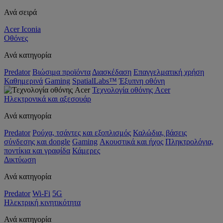
Ανά σειρά
Acer Iconia
Οθόνες
Ανά κατηγορία
Predator
Βιώσιμα προϊόντα
Διασκέδαση
Επαγγελματική χρήση
Καθημερινά
Gaming
SpatialLabs™
Έξυπνη οθόνη
Τεχνολογία οθόνης Acer
Ηλεκτρονικά και αξεσουάρ
Ανά κατηγορία
Predator
Ρούχα, τσάντες και εξοπλισμός
Καλώδια, βάσεις
σύνδεσης και dongle
Gaming
Ακουστικά και ήχος
Πληκτρολόγια,
ποντίκια και γραφίδα
Κάμερες
Δικτύωση
Ανά κατηγορία
Predator
Wi-Fi
5G
Ηλεκτρική κινητικότητα
Ανά κατηγορία