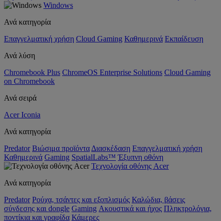
Windows
Ανά κατηγορία
Επαγγελματική χρήση
Cloud Gaming
Καθημερινά
Εκπαίδευση
Ανά λύση
Chromebook Plus
ChromeOS Enterprise Solutions
Cloud Gaming
on Chromebook
Ανά σειρά
Acer Iconia
Ανά κατηγορία
Predator
Βιώσιμα προϊόντα
Διασκέδαση
Επαγγελματική χρήση
Καθημερινά
Gaming
SpatialLabs™
Έξυπνη οθόνη
Τεχνολογία οθόνης Acer
Ανά κατηγορία
Predator
Ρούχα, τσάντες και εξοπλισμός
Καλώδια, βάσεις
σύνδεσης και dongle
Gaming
Ακουστικά και ήχος
Πληκτρολόγια,
ποντίκια και γραφίδα
Κάμερες