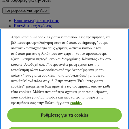
Πληροφορίες για την Acer
Πληροφορίες για την Acer
Επικοινωνήστε μαζί μας
Επενδυτικές σχέσεις
Νέα
Βραβεία
Χρησιμοποιούμε cookies για να εντοπίσουμε τις προτιμήσεις, να
Εκδηλώσεις
βελτιώσουμε την πλοήγηση στον ιστότοπο, να δημιουργήσουμε
στατιστικά στοιχεία για τους χρήστες, ώστε να κάνουμε τον
Βιωσιμότητα
ιστότοπό μας πιο φιλικό προς τον χρήστη και να προσφέρουμε
εξατομικευμένο περιεχόμενο και διαφημίσεις. Κάνοντας κλικ στο
Βιωσιμότητα
κουμπί "Αποδοχή όλων", συμφωνείτε με τη χρήση και την
τοποθέτηση όλων των cookies από την Acer σύμφωνα με την
Εταιρική κοινωνική ευθύνη
πολιτική μας για τα cookies, η οποία συγκατάθεση μπορεί να
Αποτύπωμα άνθρακα προϊόντος
ανακληθεί ανά πάσα στιγμή. Στην ενότητα "Ρυθμίσεις για τα
Project Humanity
cookies", μπορείτε να διαχειριστείτε τις προτιμήσεις σας για κάθε
Earthion
τύπο cookies. Μάθετε περισσότερα σχετικά με το ποιοι είμαστε,
Πολιτική απορρήτου
ποια cookies χρησιμοποιούμε και πώς να τροποποιήσετε τις
Πολιτική για τα cookies
προτιμήσεις σας στην Πολιτική για τα
cookie.
Νομική σημείωση
Πρόσθετες νομικές πληροφορίες
Ρυθμίσεις για τα cookies
Πολιτική προσβασιμότητας
Ρυθμίσεις για τα cookies
Ελλάδα - Ελληνικά