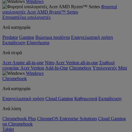
Windows
Φορητοί
υπολογιστές Acer AMD Ryzen™ Series
Επιτραπέζιοι υπολογιστές
Ανά κατηγορία
Predator
Gaming
Βιώσιμα προϊόντα
Επαγγελματική χρήση
Εκπαίδευση
Εξαρτήματα
Ανά σειρά
Acer Aspire all-in-one
Nitro
Acer Veriton all-in-one
Σταθμοί
εργασίας Acer Veriton
Add-In-One
Chromebox
Υπολογιστές Mini
Windows
Chromebook
Ανά κατηγορία
Επαγγελματική χρήση
Cloud Gaming
Καθημερινά
Εκπαίδευση
Ανά λύση
Chromebook Plus
ChromeOS Enterprise Solutions
Cloud Gaming
on Chromebook
Tablet