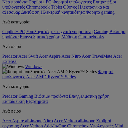
Νέα προϊόντα
Copilot+ PC
Φορητοί υπολογιστές
Επιτραπέζιοι
υπολογιστές
Chromebook
Tablet
Οθόνες
Ηλεκτρονικά και
αξεσουάρ
Δικτύωση
Ηλεκτρική κινητικότητα
Φορητό gaming
Ανά κατηγορία
Copilot+ PC
Υπολογιστές με τεχνητή νοημοσύνη
Gaming
Βιώσιμα
προϊόντα
Επαγγελματική χρήση
Μάθηση
Chromebooks
Ανά σειρά
Predator
Acer Swift
Acer Aspire
Acer Nitro
Acer TravelMate
Acer
Extensa
Windows
Φορητοί
υπολογιστές Acer AMD Ryzen™ Series
Ανά κατηγορία
Predator
Gaming
Βιώσιμα προϊόντα
Επαγγελματική χρήση
Εκπαίδευση
Εξαρτήματα
Ανά σειρά
Acer Aspire all-in-one
Nitro
Acer Veriton all-in-one
Σταθμοί
εργασίας Acer Veriton
Add-In-One
Chromebox
Υπολογιστές Mini