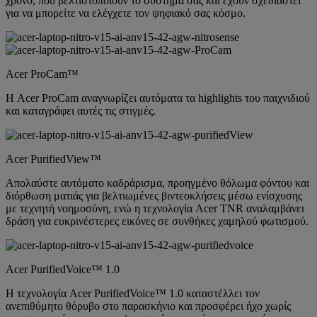
χρόνο, που βελτιστοποιούν το σύστημά σας και έχουν σχεδιαστεί
για να μπορείτε να ελέγχετε τον ψηφιακό σας κόσμο.
Acer ProCam™
Η Acer ProCam αναγνωρίζει αυτόματα τα highlights του παιχνιδιού
και καταγράφει αυτές τις στιγμές.
Acer PurifiedView™
Απολαύστε αυτόματο καδράρισμα, προηγμένο θόλωμα φόντου και
διόρθωση ματιάς για βελτιωμένες βιντεοκλήσεις μέσω ενίσχυσης
με τεχνητή νοημοσύνη, ενώ η τεχνολογία Acer TNR αναλαμβάνει
δράση για ευκρινέστερες εικόνες σε συνθήκες χαμηλού φωτισμού.
Acer PurifiedVoice™ 1.0
Η τεχνολογία Acer PurifiedVoice™ 1.0 καταστέλλει τον
ανεπιθύμητο θόρυβο στο παρασκήνιο και προσφέρει ήχο χωρίς