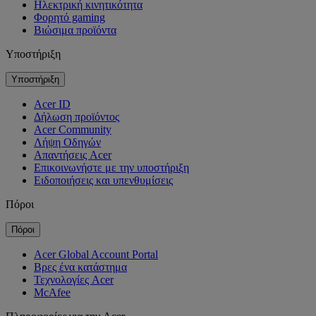
Ηλεκτρική κινητικότητα
Φορητό gaming
Βιώσιμα προϊόντα
Υποστήριξη
Υποστήριξη
Acer ID
Δήλωση προϊόντος
Acer Community
Λήψη Οδηγών
Απαντήσεις Acer
Επικοινωνήστε με την υποστήριξη
Ειδοποιήσεις και υπενθυμίσεις
Πόροι
Πόροι
Acer Global Account Portal
Βρες ένα κατάστημα
Τεχνολογίες Acer
McAfee