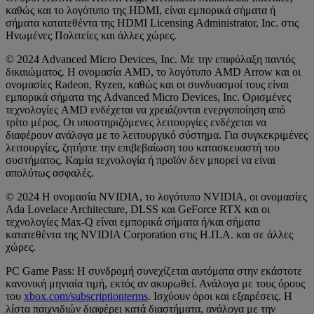
καθώς και το λογότυπο της HDMI, είναι εμπορικά σήματα ή
σήματα κατατεθέντα της HDMI Licensing Administrator, Inc. στις
Ηνωμένες Πολιτείες και άλλες χώρες.
© 2024 Advanced Micro Devices, Inc. Με την επιφύλαξη παντός
δικαιώματος. Η ονομασία AMD, το λογότυπο AMD Arrow και οι
ονομασίες Radeon, Ryzen, καθώς και οι συνδυασμοί τους είναι
εμπορικά σήματα της Advanced Micro Devices, Inc. Ορισμένες
τεχνολογίες AMD ενδέχεται να χρειάζονται ενεργοποίηση από
τρίτο μέρος. Οι υποστηριζόμενες λειτουργίες ενδέχεται να
διαφέρουν ανάλογα με το λειτουργικό σύστημα. Για συγκεκριμένες
λειτουργίες, ζητήστε την επιβεβαίωση του κατασκευαστή του
συστήματος. Καμία τεχνολογία ή προϊόν δεν μπορεί να είναι
απολύτως ασφαλές.
© 2024 Η ονομασία NVIDIA, το λογότυπο NVIDIA, οι ονομασίες
Ada Lovelace Architecture, DLSS και GeForce RTX και οι
τεχνολογίες Max-Q είναι εμπορικά σήματα ή/και σήματα
κατατεθέντα της NVIDIA Corporation στις Η.Π.Α. και σε άλλες
χώρες.
PC Game Pass: Η συνδρομή συνεχίζεται αυτόματα στην εκάστοτε
κανονική μηνιαία τιμή, εκτός αν ακυρωθεί. Ανάλογα με τους όρους
του
xbox.com/subscriptionterms
. Ισχύουν όροι και εξαιρέσεις. Η
λίστα παιχνιδιών διαφέρει κατά διαστήματα, ανάλογα με την