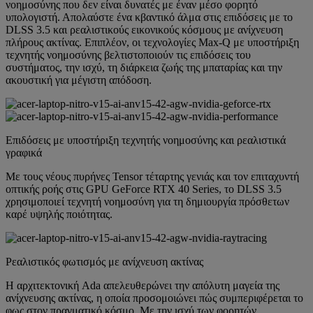
νοημοσύνης που δεν είναι δυνατές με έναν μέσο φορητό
υπολογιστή. Απολαύστε ένα κβαντικό άλμα στις επιδόσεις με το
DLSS 3.5 και ρεαλιστικούς εικονικούς κόσμους με ανίχνευση
πλήρους ακτίνας. Επιπλέον, οι τεχνολογίες Max-Q με υποστήριξη
τεχνητής νοημοσύνης βελτιστοποιούν τις επιδόσεις του
συστήματος, την ισχύ, τη διάρκεια ζωής της μπαταρίας και την
ακουστική για μέγιστη απόδοση.
Επιδόσεις με υποστήριξη τεχνητής νοημοσύνης και ρεαλιστικά
γραφικά
Με τους νέους πυρήνες Tensor τέταρτης γενιάς και τον επιταχυντή
οπτικής ροής στις GPU GeForce RTX 40 Series, το DLSS 3.5
χρησιμοποιεί τεχνητή νοημοσύνη για τη δημιουργία πρόσθετων
καρέ υψηλής ποιότητας.
Ρεαλιστικός φωτισμός με ανίχνευση ακτίνας
Η αρχιτεκτονική Ada απελευθερώνει την απόλυτη μαγεία της
ανίχνευσης ακτίνας, η οποία προσομοιώνει πώς συμπεριφέρεται το
φως στον πραγματικό κόσμο. Με την ισχύ των φορητών