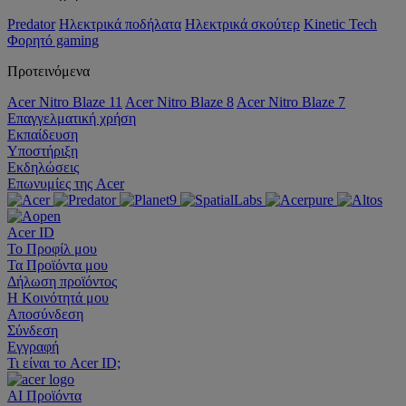
Predator
Ηλεκτρικά ποδήλατα
Ηλεκτρικά σκούτερ
Kinetic Tech
Φορητό gaming
Προτεινόμενα
Acer Nitro Blaze 11
Acer Nitro Blaze 8
Acer Nitro Blaze 7
Επαγγελματική χρήση
Εκπαίδευση
Υποστήριξη
Εκδηλώσεις
Επωνυμίες της Acer
Acer ID
Το Προφίλ μου
Τα Προϊόντα μου
Δήλωση προϊόντος
Η Κοινότητά μου
Αποσύνδεση
Σύνδεση
Εγγραφή
Τι είναι το Acer ID;
AI
Προϊόντα