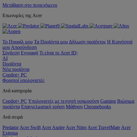
Μετάβαση στο περιεχόμενο
Επωνυμίες της Acer
Το Προφίλ μου
Τα Προϊόντα μου
Δήλωση προϊόντος
Η Κοινότητά
μου
Αποσύνδεση
Σύνδεση
Εγγραφή
Τι είναι το Acer ID;
AI
Προϊόντα
Νέα προϊόντα
Copilot+ PC
Φορητοί υπολογιστές
Ανά κατηγορία
Copilot+ PC
Υπολογιστές με τεχνητή νοημοσύνη
Gaming
Βιώσιμα
προϊόντα
Επαγγελματική χρήση
Μάθηση
Chromebooks
Ανά σειρά
Predator
Acer Swift
Acer Aspire
Acer Nitro
Acer TravelMate
Acer
Extensa