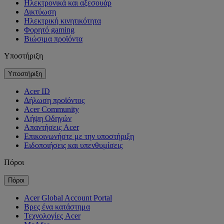
Ηλεκτρονικά και αξεσουάρ
Δικτύωση
Ηλεκτρική κινητικότητα
Φορητό gaming
Βιώσιμα προϊόντα
Υποστήριξη
Υποστήριξη
Acer ID
Δήλωση προϊόντος
Acer Community
Λήψη Οδηγών
Απαντήσεις Acer
Επικοινωνήστε με την υποστήριξη
Ειδοποιήσεις και υπενθυμίσεις
Πόροι
Πόροι
Acer Global Account Portal
Βρες ένα κατάστημα
Τεχνολογίες Acer