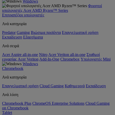
Windows
Φορητοί
υπολογιστές Acer AMD Ryzen™ Series
Επιτραπέζιοι υπολογιστές
Ανά κατηγορία
Predator
Gaming
Βιώσιμα προϊόντα
Επαγγελματική χρήση
Εκπαίδευση
Εξαρτήματα
Ανά σειρά
Acer Aspire all-in-one
Nitro
Acer Veriton all-in-one
Σταθμοί
εργασίας Acer Veriton
Add-In-One
Chromebox
Υπολογιστές Mini
Windows
Chromebook
Ανά κατηγορία
Επαγγελματική χρήση
Cloud Gaming
Καθημερινά
Εκπαίδευση
Ανά λύση
Chromebook Plus
ChromeOS Enterprise Solutions
Cloud Gaming
on Chromebook
Tablet