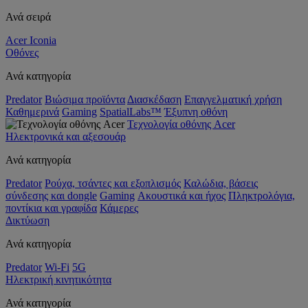
Ανά σειρά
Acer Iconia
Οθόνες
Ανά κατηγορία
Predator
Βιώσιμα προϊόντα
Διασκέδαση
Επαγγελματική χρήση
Καθημερινά
Gaming
SpatialLabs™
Έξυπνη οθόνη
Τεχνολογία οθόνης Acer
Ηλεκτρονικά και αξεσουάρ
Ανά κατηγορία
Predator
Ρούχα, τσάντες και εξοπλισμός
Καλώδια, βάσεις
σύνδεσης και dongle
Gaming
Ακουστικά και ήχος
Πληκτρολόγια,
ποντίκια και γραφίδα
Κάμερες
Δικτύωση
Ανά κατηγορία
Predator
Wi-Fi
5G
Ηλεκτρική κινητικότητα
Ανά κατηγορία