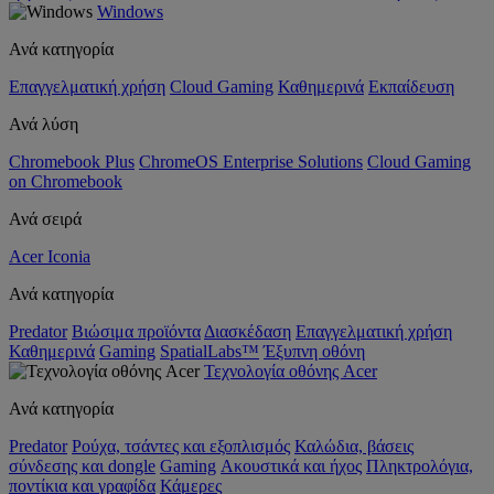
Windows
Ανά κατηγορία
Επαγγελματική χρήση
Cloud Gaming
Καθημερινά
Εκπαίδευση
Ανά λύση
Chromebook Plus
ChromeOS Enterprise Solutions
Cloud Gaming
on Chromebook
Ανά σειρά
Acer Iconia
Ανά κατηγορία
Predator
Βιώσιμα προϊόντα
Διασκέδαση
Επαγγελματική χρήση
Καθημερινά
Gaming
SpatialLabs™
Έξυπνη οθόνη
Τεχνολογία οθόνης Acer
Ανά κατηγορία
Predator
Ρούχα, τσάντες και εξοπλισμός
Καλώδια, βάσεις
σύνδεσης και dongle
Gaming
Ακουστικά και ήχος
Πληκτρολόγια,
ποντίκια και γραφίδα
Κάμερες