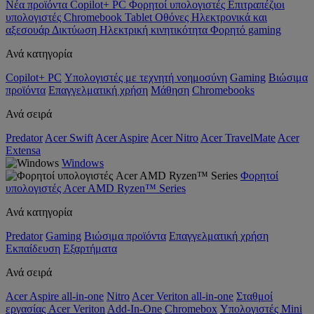
Νέα προϊόντα
Copilot+ PC
Φορητοί υπολογιστές
Επιτραπέζιοι
υπολογιστές
Chromebook
Tablet
Οθόνες
Ηλεκτρονικά και
αξεσουάρ
Δικτύωση
Ηλεκτρική κινητικότητα
Φορητό gaming
Ανά κατηγορία
Copilot+ PC
Υπολογιστές με τεχνητή νοημοσύνη
Gaming
Βιώσιμα
προϊόντα
Επαγγελματική χρήση
Μάθηση
Chromebooks
Ανά σειρά
Predator
Acer Swift
Acer Aspire
Acer Nitro
Acer TravelMate
Acer
Extensa
Windows
Φορητοί
υπολογιστές Acer AMD Ryzen™ Series
Ανά κατηγορία
Predator
Gaming
Βιώσιμα προϊόντα
Επαγγελματική χρήση
Εκπαίδευση
Εξαρτήματα
Ανά σειρά
Acer Aspire all-in-one
Nitro
Acer Veriton all-in-one
Σταθμοί
εργασίας Acer Veriton
Add-In-One
Chromebox
Υπολογιστές Mini