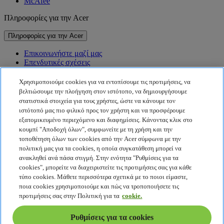
McAfee
Πληροφορίες για την Acer
Πληροφορίες για την Acer
Επικοινωνήστε μαζί μας
Επενδυτικές σχέσεις
Νέα
Βραβεία
Χρησιμοποιούμε cookies για να εντοπίσουμε τις προτιμήσεις, να
Εκδηλώσεις
βελτιώσουμε την πλοήγηση στον ιστότοπο, να δημιουργήσουμε
στατιστικά στοιχεία για τους χρήστες, ώστε να κάνουμε τον
Βιωσιμότητα
ιστότοπό μας πιο φιλικό προς τον χρήστη και να προσφέρουμε
εξατομικευμένο περιεχόμενο και διαφημίσεις. Κάνοντας κλικ στο
Βιωσιμότητα
κουμπί "Αποδοχή όλων", συμφωνείτε με τη χρήση και την
τοποθέτηση όλων των cookies από την Acer σύμφωνα με την
Εταιρική κοινωνική ευθύνη
πολιτική μας για τα cookies, η οποία συγκατάθεση μπορεί να
Αποτύπωμα άνθρακα προϊόντος
ανακληθεί ανά πάσα στιγμή. Στην ενότητα "Ρυθμίσεις για τα
Project Humanity
cookies", μπορείτε να διαχειριστείτε τις προτιμήσεις σας για κάθε
Earthion
τύπο cookies. Μάθετε περισσότερα σχετικά με το ποιοι είμαστε,
Πολιτική απορρήτου
ποια cookies χρησιμοποιούμε και πώς να τροποποιήσετε τις
Πολιτική για τα cookies
προτιμήσεις σας στην Πολιτική για τα
cookie.
Νομική σημείωση
Πρόσθετες νομικές πληροφορίες
Ρυθμίσεις για τα cookies
Πολιτική προσβασιμότητας