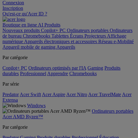
Connexion
Inscription
Qu'est-ce qu'Acer ID ?
Boutique en ligne
AI
Produits
Nouveaux produits
Copilot+ PC
Ordinateurs portables
Ordinateurs
de bureau
Chromebooks
Tablettes
Écrans
Projecteurs
Affichage
numérique
Appareils électroniques et accessoires
Réseau
e-Mobilité
Appareil mobile de gaming
Appareils
Par catégorie
Copilot+ PC
Ordinateurs optimisés par l'IA
Gaming
Produits
durables
Professionnel
Apprendre
Chromebooks
Par série
Predator
Acer Swift
Acer Aspire
Acer Nitro
Acer TravelMate
Acer
Extensa
Windows
Ordinateurs portables
Acer AMD Ryzen™
Par catégorie
Predator
Gaming
Produits durables
Professionnel
Éducation