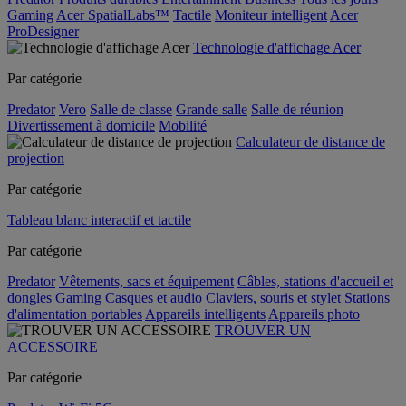
Gaming
Acer SpatialLabs™
Tactile
Moniteur intelligent
Acer
ProDesigner
Technologie d'affichage Acer
Par catégorie
Predator
Vero
Salle de classe
Grande salle
Salle de réunion
Divertissement à domicile
Mobilité
Calculateur de distance de
projection
Par catégorie
Tableau blanc interactif et tactile
Par catégorie
Predator
Vêtements, sacs et équipement
Câbles, stations d'accueil et
dongles
Gaming
Casques et audio
Claviers, souris et stylet
Stations
d'alimentation portables
Appareils intelligents
Appareils photo
TROUVER UN
ACCESSOIRE
Par catégorie