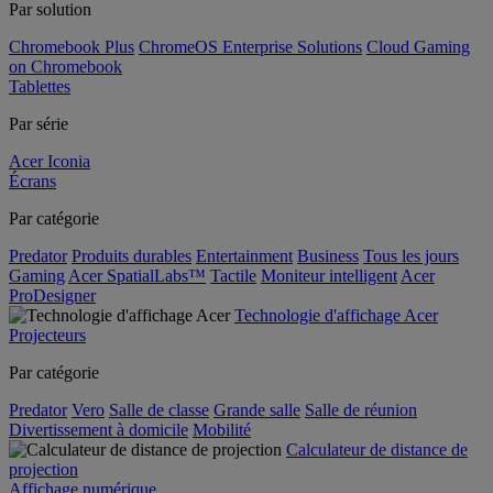
Par solution
Chromebook Plus
ChromeOS Enterprise Solutions
Cloud Gaming
on Chromebook
Tablettes
Par série
Acer Iconia
Écrans
Par catégorie
Predator
Produits durables
Entertainment
Business
Tous les jours
Gaming
Acer SpatialLabs™
Tactile
Moniteur intelligent
Acer
ProDesigner
Technologie d'affichage Acer
Projecteurs
Par catégorie
Predator
Vero
Salle de classe
Grande salle
Salle de réunion
Divertissement à domicile
Mobilité
Calculateur de distance de
projection
Affichage numérique