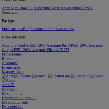
Acer Nitro Blaze 11
Acer Nitro Blaze 8
Acer Nitro Blaze 7
Appareils
Par type
Purificateurs d'air
Circulateur d’air
Accessoires
Notre sélection
Acerpure Cool AC551-50W
Acerpure Pro AP551-50W
Acerpure
Cozy AF551-20W
Acerpure Filter ACF173
Professionnel
Éducation
Assistance
Événements
Marques Acer
Acer ID
Mon profil
Mes produits
Enregistrer un produit
Ma communauté
Déconnexion