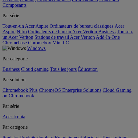
Composants
Par série
Tout-en-un Acer Aspire
Ordinateurs de bureau classiques Acer
Aspire
Nitro
Ordinateurs de bureau Acer Veriton Business
Tout-en-
un Acer Veriton
Stations de travail Acer Veriton
Add-In-One
Chromebase
Chromebox
Mini PC
Windows
Par catégorie
Business
Cloud gaming
Tous les jours
Éducation
Par solution
Chromebook Plus
ChromeOS Enterprise Solutions
Cloud Gaming
on Chromebook
Par série
Acer Iconia
Par catégorie
Predator
Produits durables
Entertainment
Business
Tous les jours