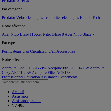
Predator
Wi-Fi
5G
Par catégorie
Predator
Vélos électriques
Trottinettes électriques
Kinetic Tech
Notre sélection
Acer Nitro Blaze 11
Acer Nitro Blaze 8
Acer Nitro Blaze 7
Par type
Purificateurs d'air
Circulateur d’air
Accessoires
Notre sélection
Acerpure Cool AC551-50W
Acerpure Pro AP551-50W
Acerpure
Cozy AF551-20W
Acerpure Filter ACF173
Professionnel
Éducation
Assistance
Événements
Accueil
Assistance
Assistance produit
V7-481