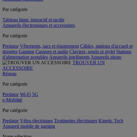
Par catégorie
Tableau blanc interactif et tactile
Appareils électroniques et accessoires
Par catégorie
Predator
Vêtements, sacs et équipement
Câbles, stations d'accueil et
dongles
Gaming
Casques et audio
Claviers, souris et stylet
Stations
d'alimentation portables
Appareils intelligents
Appareils photo
TROUVER UN
ACCESSOIRE
Réseau
Par catégorie
Predator
Wi-Fi
5G
e-Mobilité
Par catégorie
Predator
Vélos électriques
Trottinettes électriques
Kinetic Tech
Appareil mobile de gaming
Notre sélection