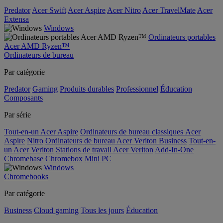
Predator
Acer Swift
Acer Aspire
Acer Nitro
Acer TravelMate
Acer
Extensa
Windows
Ordinateurs portables
Acer AMD Ryzen™
Ordinateurs de bureau
Par catégorie
Predator
Gaming
Produits durables
Professionnel
Éducation
Composants
Par série
Tout-en-un Acer Aspire
Ordinateurs de bureau classiques Acer
Aspire
Nitro
Ordinateurs de bureau Acer Veriton Business
Tout-en-
un Acer Veriton
Stations de travail Acer Veriton
Add-In-One
Chromebase
Chromebox
Mini PC
Windows
Chromebooks
Par catégorie
Business
Cloud gaming
Tous les jours
Éducation