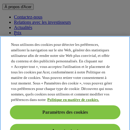
À propos d'Acer
Contactez-nous
Relations avec les investisseurs
Actualités
Prix
Événements
Nous utilisons des cookies pour détecter les préférences,
Développement durable
améliorer la navigation sur le site Web, générer des statistiques
utilisateur afin de rendre notre site Web plus convivial, et offrir
Développement durable
du contenu et des publicités personnalisés. En cliquant sur
« Accepter tout », vous acceptez l'utilisation et le placement de
Responsabilité sociale de l'entreprise
tous les cookies par Acer, conformément à notre Politique en
Empreinte carbone du produit
matière de cookies. Vous pouvez retirer votre consentement à
Project Humanity
tout moment. Sous « Paramètres des cookie », vous pouvez gérer
Earthion
vos préférences pour chaque type de cookie. Découvrez qui nous
Politique de confidentialité
sommes, quels cookies nous utilisons et comment modifier vos
Politique en matière de cookies
préférences dans notre
Politique en matière de cookies.
Mentions légales
Informations légales supplémentaires
Paramètres des cookies
Politique en matière d'accessibilité
Paramètres des cookies
France - Français