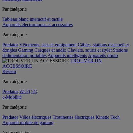
Par catégorie
Tableau blanc interactif et tactile
Appareils électroniques et accessoires
Par catégorie
Predator
Vêtements, sacs et équipement
Câbles, stations d'accueil et
dongles
Gaming
Casques et audio
Claviers, souris et stylet
Stations
d'alimentation portables
Appareils intelligents
Appareils photo
TROUVER UN
ACCESSOIRE
Réseau
Par catégorie
Predator
Wi-Fi
5G
e-Mobilité
Par catégorie
Predator
Vélos électriques
Trottinettes électriques
Kinetic Tech
Appareil mobile de gaming
Notre sélection