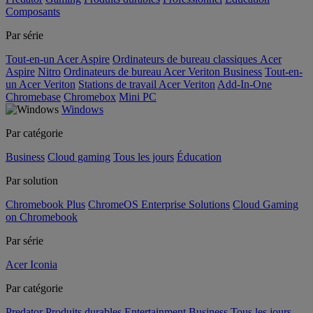
Composants
Par série
Tout-en-un Acer Aspire
Ordinateurs de bureau classiques Acer
Aspire
Nitro
Ordinateurs de bureau Acer Veriton Business
Tout-en-
un Acer Veriton
Stations de travail Acer Veriton
Add-In-One
Chromebase
Chromebox
Mini PC
Windows
Par catégorie
Business
Cloud gaming
Tous les jours
Éducation
Par solution
Chromebook Plus
ChromeOS Enterprise Solutions
Cloud Gaming
on Chromebook
Par série
Acer Iconia
Par catégorie
Predator
Produits durables
Entertainment
Business
Tous les jours