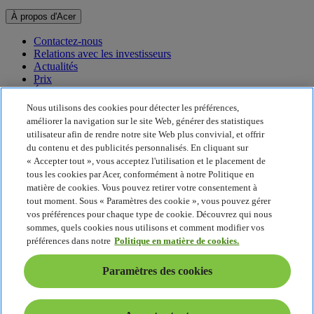
À propos d'Acer
Contactez-nous
Relations avec les investisseurs
Actualités
Prix
Événements
Nous utilisons des cookies pour détecter les préférences,
Développement durable
améliorer la navigation sur le site Web, générer des statistiques
utilisateur afin de rendre notre site Web plus convivial, et offrir
Développement durable
du contenu et des publicités personnalisés. En cliquant sur
« Accepter tout », vous acceptez l'utilisation et le placement de
Responsabilité sociale de l'entreprise
tous les cookies par Acer, conformément à notre Politique en
Empreinte carbone du produit
matière de cookies. Vous pouvez retirer votre consentement à
Project Humanity
tout moment. Sous « Paramètres des cookie », vous pouvez gérer
Earthion
vos préférences pour chaque type de cookie. Découvrez qui nous
Politique de confidentialité
sommes, quels cookies nous utilisons et comment modifier vos
Politique en matière de cookies
préférences dans notre
Politique en matière de cookies.
Mentions légales
Informations légales supplémentaires
Paramètres des cookies
Politique en matière d'accessibilité
Paramètres des cookies
France - Français