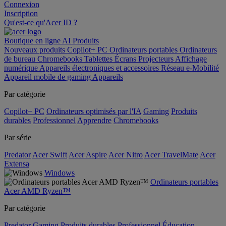
Connexion
Inscription
Qu'est-ce qu'Acer ID ?
Boutique en ligne
AI
Produits
Nouveaux produits
Copilot+ PC
Ordinateurs portables
Ordinateurs
de bureau
Chromebooks
Tablettes
Écrans
Projecteurs
Affichage
numérique
Appareils électroniques et accessoires
Réseau
e-Mobilité
Appareil mobile de gaming
Appareils
Par catégorie
Copilot+ PC
Ordinateurs optimisés par l'IA
Gaming
Produits
durables
Professionnel
Apprendre
Chromebooks
Par série
Predator
Acer Swift
Acer Aspire
Acer Nitro
Acer TravelMate
Acer
Extensa
Windows
Ordinateurs portables
Acer AMD Ryzen™
Par catégorie
Predator
Gaming
Produits durables
Professionnel
Éducation