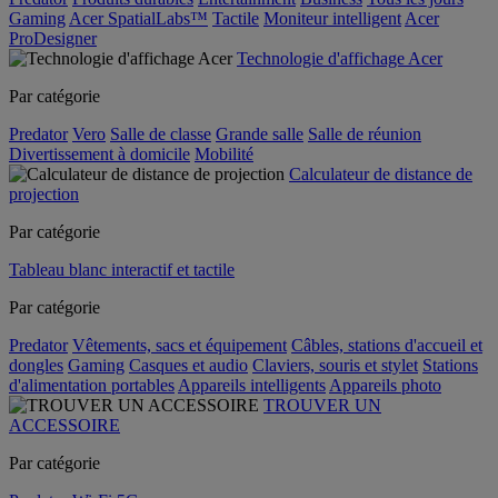
Gaming
Acer SpatialLabs™
Tactile
Moniteur intelligent
Acer
ProDesigner
Technologie d'affichage Acer
Par catégorie
Predator
Vero
Salle de classe
Grande salle
Salle de réunion
Divertissement à domicile
Mobilité
Calculateur de distance de
projection
Par catégorie
Tableau blanc interactif et tactile
Par catégorie
Predator
Vêtements, sacs et équipement
Câbles, stations d'accueil et
dongles
Gaming
Casques et audio
Claviers, souris et stylet
Stations
d'alimentation portables
Appareils intelligents
Appareils photo
TROUVER UN
ACCESSOIRE
Par catégorie