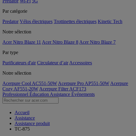
Predator
Wi-Fi
5G
Par catégorie
Predator
Vélos électriques
Trottinettes électriques
Kinetic Tech
Notre sélection
Acer Nitro Blaze 11
Acer Nitro Blaze 8
Acer Nitro Blaze 7
Par type
Purificateurs d'air
Circulateur d’air
Accessoires
Notre sélection
Acerpure Cool AC551-50W
Acerpure Pro AP551-50W
Acerpure
Cozy AF551-20W
Acerpure Filter ACF173
Professionnel
Éducation
Assistance
Événements
Accueil
Assistance
Assistance produit
TC-875