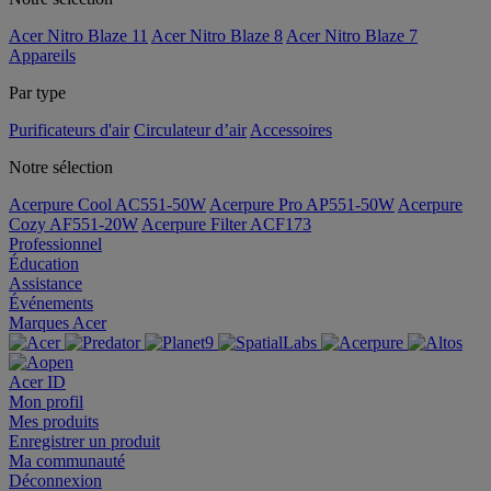
Acer Nitro Blaze 11
Acer Nitro Blaze 8
Acer Nitro Blaze 7
Appareils
Par type
Purificateurs d'air
Circulateur d’air
Accessoires
Notre sélection
Acerpure Cool AC551-50W
Acerpure Pro AP551-50W
Acerpure
Cozy AF551-20W
Acerpure Filter ACF173
Professionnel
Éducation
Assistance
Événements
Marques Acer
Acer ID
Mon profil
Mes produits
Enregistrer un produit
Ma communauté
Déconnexion