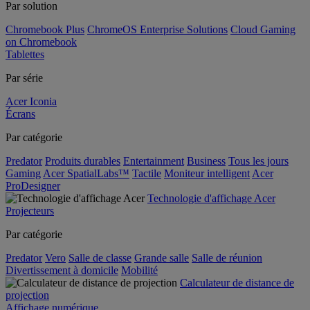
Par solution
Chromebook Plus
ChromeOS Enterprise Solutions
Cloud Gaming
on Chromebook
Tablettes
Par série
Acer Iconia
Écrans
Par catégorie
Predator
Produits durables
Entertainment
Business
Tous les jours
Gaming
Acer SpatialLabs™
Tactile
Moniteur intelligent
Acer
ProDesigner
Technologie d'affichage Acer
Projecteurs
Par catégorie
Predator
Vero
Salle de classe
Grande salle
Salle de réunion
Divertissement à domicile
Mobilité
Calculateur de distance de
projection
Affichage numérique