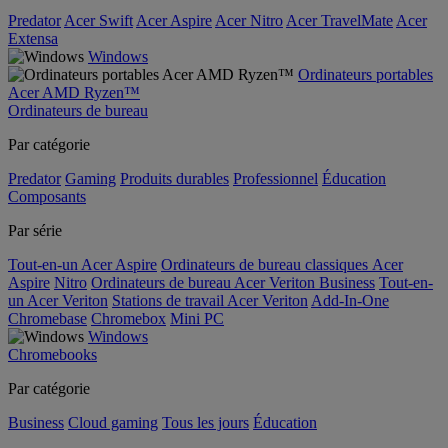
Predator
Acer Swift
Acer Aspire
Acer Nitro
Acer TravelMate
Acer
Extensa
Windows
Ordinateurs portables
Acer AMD Ryzen™
Ordinateurs de bureau
Par catégorie
Predator
Gaming
Produits durables
Professionnel
Éducation
Composants
Par série
Tout-en-un Acer Aspire
Ordinateurs de bureau classiques Acer
Aspire
Nitro
Ordinateurs de bureau Acer Veriton Business
Tout-en-
un Acer Veriton
Stations de travail Acer Veriton
Add-In-One
Chromebase
Chromebox
Mini PC
Windows
Chromebooks
Par catégorie
Business
Cloud gaming
Tous les jours
Éducation