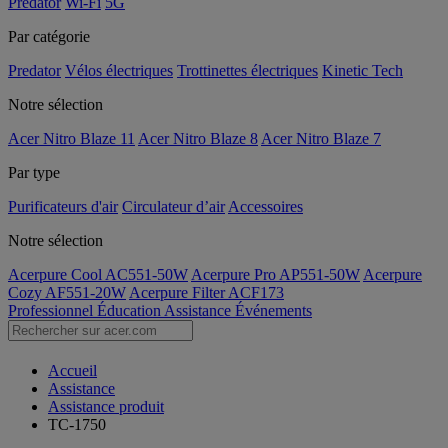
Predator
Wi-Fi
5G
Par catégorie
Predator
Vélos électriques
Trottinettes électriques
Kinetic Tech
Notre sélection
Acer Nitro Blaze 11
Acer Nitro Blaze 8
Acer Nitro Blaze 7
Par type
Purificateurs d'air
Circulateur d’air
Accessoires
Notre sélection
Acerpure Cool AC551-50W
Acerpure Pro AP551-50W
Acerpure
Cozy AF551-20W
Acerpure Filter ACF173
Professionnel
Éducation
Assistance
Événements
Accueil
Assistance
Assistance produit
TC-1750