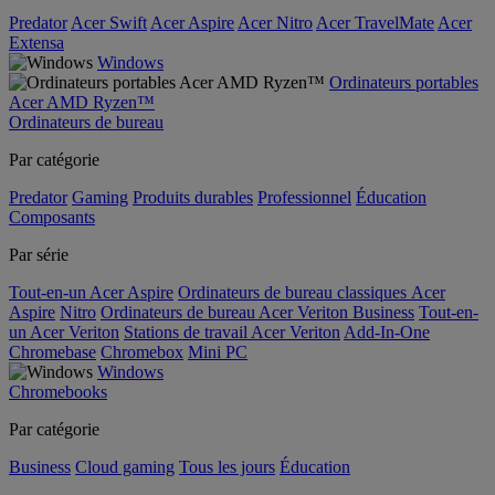
Predator
Acer Swift
Acer Aspire
Acer Nitro
Acer TravelMate
Acer
Extensa
Windows
Ordinateurs portables
Acer AMD Ryzen™
Ordinateurs de bureau
Par catégorie
Predator
Gaming
Produits durables
Professionnel
Éducation
Composants
Par série
Tout-en-un Acer Aspire
Ordinateurs de bureau classiques Acer
Aspire
Nitro
Ordinateurs de bureau Acer Veriton Business
Tout-en-
un Acer Veriton
Stations de travail Acer Veriton
Add-In-One
Chromebase
Chromebox
Mini PC
Windows
Chromebooks
Par catégorie
Business
Cloud gaming
Tous les jours
Éducation