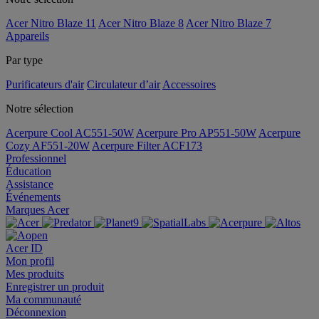
Acer Nitro Blaze 11
Acer Nitro Blaze 8
Acer Nitro Blaze 7
Appareils
Par type
Purificateurs d'air
Circulateur d’air
Accessoires
Notre sélection
Acerpure Cool AC551-50W
Acerpure Pro AP551-50W
Acerpure
Cozy AF551-20W
Acerpure Filter ACF173
Professionnel
Éducation
Assistance
Événements
Marques Acer
Acer ID
Mon profil
Mes produits
Enregistrer un produit
Ma communauté
Déconnexion