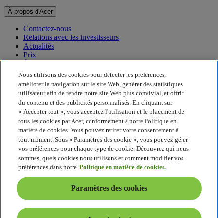
À propos d'Acer
Contactez-nous
Relations avec les investisseurs
Actualités
Prix
Événements
Nous utilisons des cookies pour détecter les préférences,
Développement durable
améliorer la navigation sur le site Web, générer des statistiques
utilisateur afin de rendre notre site Web plus convivial, et offrir
Développement durable
du contenu et des publicités personnalisés. En cliquant sur
« Accepter tout », vous acceptez l'utilisation et le placement de
Responsabilité sociale de l'entreprise
tous les cookies par Acer, conformément à notre Politique en
Empreinte carbone du produit
matière de cookies. Vous pouvez retirer votre consentement à
Project Humanity
tout moment. Sous « Paramètres des cookie », vous pouvez gérer
Earthion
vos préférences pour chaque type de cookie. Découvrez qui nous
Politique de confidentialité
sommes, quels cookies nous utilisons et comment modifier vos
Politique en matière de cookies
préférences dans notre
Politique en matière de cookies.
Mentions légales
Informations légales supplémentaires
Paramètres des cookies
Politique en matière d'accessibilité
Paramètres des cookies
France - Français