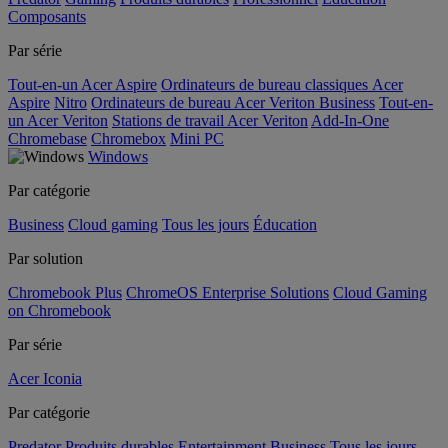
Composants
Par série
Tout-en-un Acer Aspire
Ordinateurs de bureau classiques Acer
Aspire
Nitro
Ordinateurs de bureau Acer Veriton Business
Tout-en-
un Acer Veriton
Stations de travail Acer Veriton
Add-In-One
Chromebase
Chromebox
Mini PC
Windows
Par catégorie
Business
Cloud gaming
Tous les jours
Éducation
Par solution
Chromebook Plus
ChromeOS Enterprise Solutions
Cloud Gaming
on Chromebook
Par série
Acer Iconia
Par catégorie
Predator
Produits durables
Entertainment
Business
Tous les jours