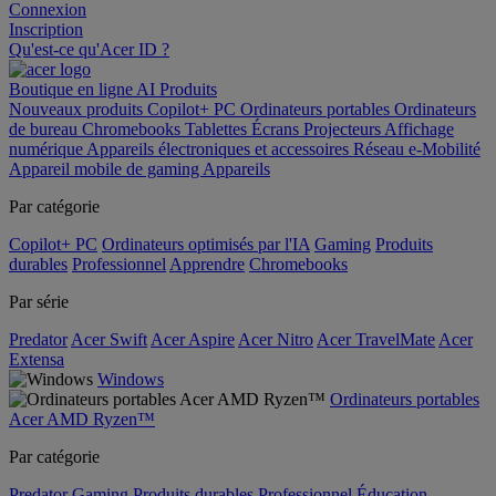
Connexion
Inscription
Qu'est-ce qu'Acer ID ?
Boutique en ligne
AI
Produits
Nouveaux produits
Copilot+ PC
Ordinateurs portables
Ordinateurs
de bureau
Chromebooks
Tablettes
Écrans
Projecteurs
Affichage
numérique
Appareils électroniques et accessoires
Réseau
e-Mobilité
Appareil mobile de gaming
Appareils
Par catégorie
Copilot+ PC
Ordinateurs optimisés par l'IA
Gaming
Produits
durables
Professionnel
Apprendre
Chromebooks
Par série
Predator
Acer Swift
Acer Aspire
Acer Nitro
Acer TravelMate
Acer
Extensa
Windows
Ordinateurs portables
Acer AMD Ryzen™
Par catégorie
Predator
Gaming
Produits durables
Professionnel
Éducation