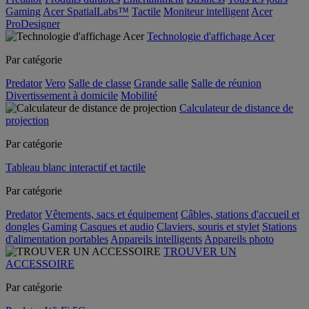
Gaming
Acer SpatialLabs™
Tactile
Moniteur intelligent
Acer
ProDesigner
Technologie d'affichage Acer
Par catégorie
Predator
Vero
Salle de classe
Grande salle
Salle de réunion
Divertissement à domicile
Mobilité
Calculateur de distance de
projection
Par catégorie
Tableau blanc interactif et tactile
Par catégorie
Predator
Vêtements, sacs et équipement
Câbles, stations d'accueil et
dongles
Gaming
Casques et audio
Claviers, souris et stylet
Stations
d'alimentation portables
Appareils intelligents
Appareils photo
TROUVER UN
ACCESSOIRE
Par catégorie