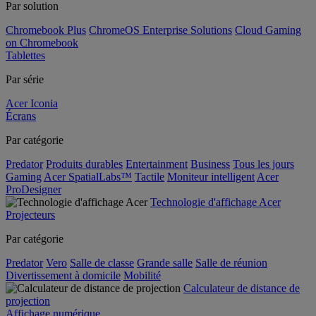
Par solution
Chromebook Plus
ChromeOS Enterprise Solutions
Cloud Gaming
on Chromebook
Tablettes
Par série
Acer Iconia
Écrans
Par catégorie
Predator
Produits durables
Entertainment
Business
Tous les jours
Gaming
Acer SpatialLabs™
Tactile
Moniteur intelligent
Acer
ProDesigner
Technologie d'affichage Acer
Projecteurs
Par catégorie
Predator
Vero
Salle de classe
Grande salle
Salle de réunion
Divertissement à domicile
Mobilité
Calculateur de distance de
projection
Affichage numérique