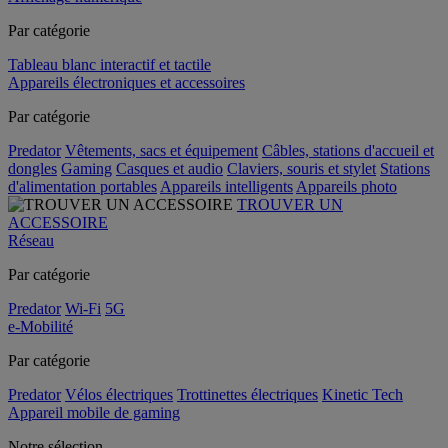
Par catégorie
Tableau blanc interactif et tactile
Appareils électroniques et accessoires
Par catégorie
Predator
Vêtements, sacs et équipement
Câbles, stations d'accueil et
dongles
Gaming
Casques et audio
Claviers, souris et stylet
Stations
d'alimentation portables
Appareils intelligents
Appareils photo
TROUVER UN
ACCESSOIRE
Réseau
Par catégorie
Predator
Wi-Fi
5G
e-Mobilité
Par catégorie
Predator
Vélos électriques
Trottinettes électriques
Kinetic Tech
Appareil mobile de gaming
Notre sélection