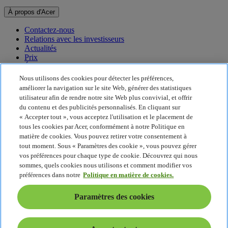
À propos d'Acer
Contactez-nous
Relations avec les investisseurs
Actualités
Prix
Événements
Nous utilisons des cookies pour détecter les préférences,
Développement durable
améliorer la navigation sur le site Web, générer des statistiques
utilisateur afin de rendre notre site Web plus convivial, et offrir
Développement durable
du contenu et des publicités personnalisés. En cliquant sur
« Accepter tout », vous acceptez l'utilisation et le placement de
Responsabilité sociale de l'entreprise
tous les cookies par Acer, conformément à notre Politique en
Empreinte carbone du produit
matière de cookies. Vous pouvez retirer votre consentement à
Project Humanity
tout moment. Sous « Paramètres des cookie », vous pouvez gérer
Earthion
vos préférences pour chaque type de cookie. Découvrez qui nous
Politique de confidentialité
sommes, quels cookies nous utilisons et comment modifier vos
Politique en matière de cookies
préférences dans notre
Politique en matière de cookies.
Mentions légales
Informations légales supplémentaires
Paramètres des cookies
Politique en matière d'accessibilité
Paramètres des cookies
France - Français