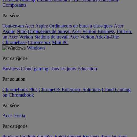
Composants
Par série
Tout-en-un Acer Aspire
Ordinateurs de bureau classiques Acer
Aspire
Nitro
Ordinateurs de bureau Acer Veriton Business
Tout-en-
un Acer Veriton
Stations de travail Acer Veriton
Add-In-One
Chromebase
Chromebox
Mini PC
Windows
Par catégorie
Business
Cloud gaming
Tous les jours
Éducation
Par solution
Chromebook Plus
ChromeOS Enterprise Solutions
Cloud Gaming
on Chromebook
Par série
Acer Iconia
Par catégorie
Predator
Produits durables
Entertainment
Business
Tous les jours