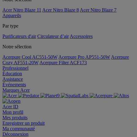
Acer Nitro Blaze 11
Acer Nitro Blaze 8
Acer Nitro Blaze 7
Appareils
Par type
Purificateurs d'air
Circulateur d’air
Accessoires
Notre sélection
Acerpure Cool AC551-50W
Acerpure Pro AP551-50W
Acerpure
Cozy AF551-20W
Acerpure Filter ACF173
Professionnel
Éducation
Assistance
Événements
Marques Acer
Acer ID
Mon profil
Mes produits
Enregistrer un produit
Ma communauté
Déconnexion