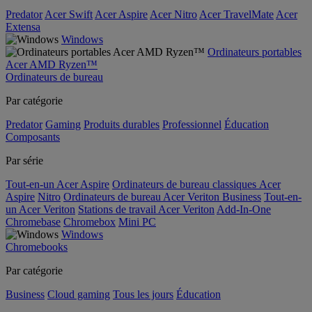
Predator
Acer Swift
Acer Aspire
Acer Nitro
Acer TravelMate
Acer
Extensa
Windows
Ordinateurs portables
Acer AMD Ryzen™
Ordinateurs de bureau
Par catégorie
Predator
Gaming
Produits durables
Professionnel
Éducation
Composants
Par série
Tout-en-un Acer Aspire
Ordinateurs de bureau classiques Acer
Aspire
Nitro
Ordinateurs de bureau Acer Veriton Business
Tout-en-
un Acer Veriton
Stations de travail Acer Veriton
Add-In-One
Chromebase
Chromebox
Mini PC
Windows
Chromebooks
Par catégorie
Business
Cloud gaming
Tous les jours
Éducation