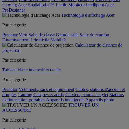
Gaming
Acer SpatialLabs™
Tactile
Moniteur intelligent
Acer
ProDesigner
Technologie d'affichage Acer
Par catégorie
Predator
Vero
Salle de classe
Grande salle
Salle de réunion
Divertissement à domicile
Mobilité
Calculateur de distance de
projection
Par catégorie
Tableau blanc interactif et tactile
Par catégorie
Predator
Vêtements, sacs et équipement
Câbles, stations d'accueil et
dongles
Gaming
Casques et audio
Claviers, souris et stylet
Stations
d'alimentation portables
Appareils intelligents
Appareils photo
TROUVER UN
ACCESSOIRE
Par catégorie