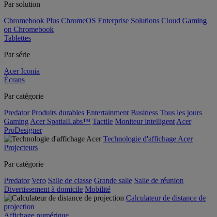
Par solution
Chromebook Plus
ChromeOS Enterprise Solutions
Cloud Gaming
on Chromebook
Tablettes
Par série
Acer Iconia
Écrans
Par catégorie
Predator
Produits durables
Entertainment
Business
Tous les jours
Gaming
Acer SpatialLabs™
Tactile
Moniteur intelligent
Acer
ProDesigner
Technologie d'affichage Acer
Projecteurs
Par catégorie
Predator
Vero
Salle de classe
Grande salle
Salle de réunion
Divertissement à domicile
Mobilité
Calculateur de distance de
projection
Affichage numérique