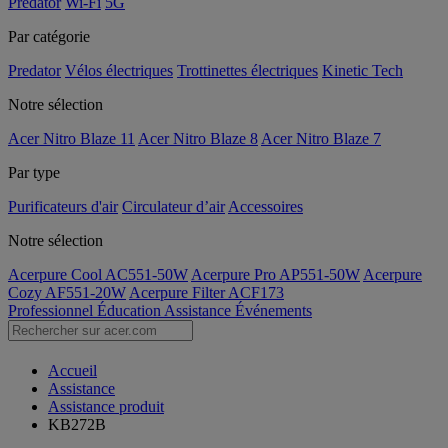
Predator
Wi-Fi
5G
Par catégorie
Predator
Vélos électriques
Trottinettes électriques
Kinetic Tech
Notre sélection
Acer Nitro Blaze 11
Acer Nitro Blaze 8
Acer Nitro Blaze 7
Par type
Purificateurs d'air
Circulateur d’air
Accessoires
Notre sélection
Acerpure Cool AC551-50W
Acerpure Pro AP551-50W
Acerpure
Cozy AF551-20W
Acerpure Filter ACF173
Professionnel
Éducation
Assistance
Événements
Accueil
Assistance
Assistance produit
KB272B