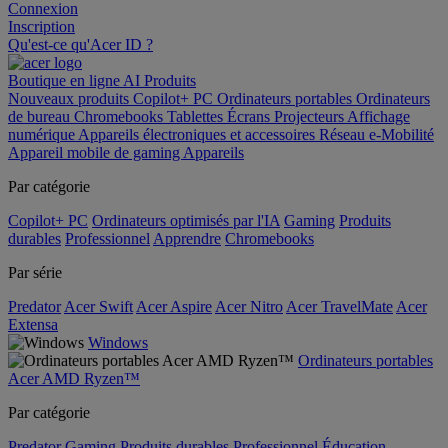
Connexion
Inscription
Qu'est-ce qu'Acer ID ?
Boutique en ligne
AI
Produits
Nouveaux produits
Copilot+ PC
Ordinateurs portables
Ordinateurs
de bureau
Chromebooks
Tablettes
Écrans
Projecteurs
Affichage
numérique
Appareils électroniques et accessoires
Réseau
e-Mobilité
Appareil mobile de gaming
Appareils
Par catégorie
Copilot+ PC
Ordinateurs optimisés par l'IA
Gaming
Produits
durables
Professionnel
Apprendre
Chromebooks
Par série
Predator
Acer Swift
Acer Aspire
Acer Nitro
Acer TravelMate
Acer
Extensa
Windows
Ordinateurs portables
Acer AMD Ryzen™
Par catégorie
Predator
Gaming
Produits durables
Professionnel
Éducation