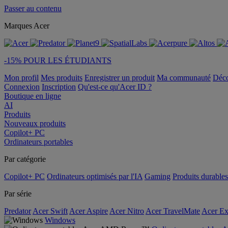
Passer au contenu
Marques Acer
-15% POUR LES ÉTUDIANTS
Mon profil
Mes produits
Enregistrer un produit
Ma communauté
Déc
Connexion
Inscription
Qu'est-ce qu'Acer ID ?
Boutique en ligne
AI
Produits
Nouveaux produits
Copilot+ PC
Ordinateurs portables
Par catégorie
Copilot+ PC
Ordinateurs optimisés par l'IA
Gaming
Produits durables
Par série
Predator
Acer Swift
Acer Aspire
Acer Nitro
Acer TravelMate
Acer Ex
Windows