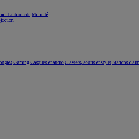
ement à domicile
Mobilité
ojection
dongles
Gaming
Casques et audio
Claviers, souris et stylet
Stations d'al