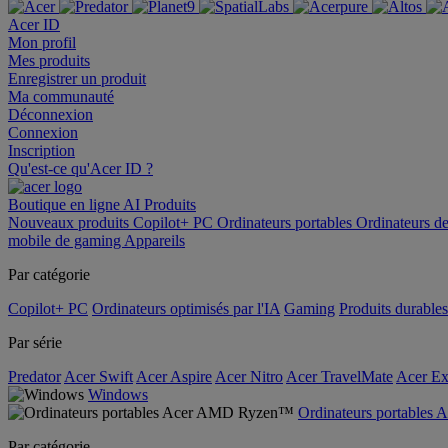
Acer ID
Mon profil
Mes produits
Enregistrer un produit
Ma communauté
Déconnexion
Connexion
Inscription
Qu'est-ce qu'Acer ID ?
Boutique en ligne
AI
Produits
Nouveaux produits
Copilot+ PC
Ordinateurs portables
Ordinateurs d
mobile de gaming
Appareils
Par catégorie
Copilot+ PC
Ordinateurs optimisés par l'IA
Gaming
Produits durables
Par série
Predator
Acer Swift
Acer Aspire
Acer Nitro
Acer TravelMate
Acer Ex
Windows
Ordinateurs portable
Par catégorie