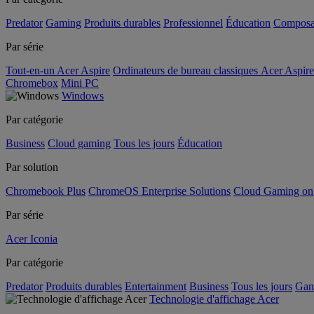
Predator
Gaming
Produits durables
Professionnel
Éducation
Composa
Par série
Tout-en-un Acer Aspire
Ordinateurs de bureau classiques Acer Aspire
Chromebox
Mini PC
Windows
Par catégorie
Business
Cloud gaming
Tous les jours
Éducation
Par solution
Chromebook Plus
ChromeOS Enterprise Solutions
Cloud Gaming o
Par série
Acer Iconia
Par catégorie
Predator
Produits durables
Entertainment
Business
Tous les jours
Gam
Technologie d'affichage Acer