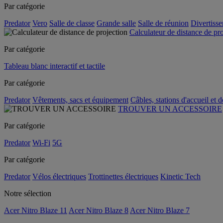
Par catégorie
Predator
Vero
Salle de classe
Grande salle
Salle de réunion
Divertiss
Calculateur de distance de pr
Par catégorie
Tableau blanc interactif et tactile
Par catégorie
Predator
Vêtements, sacs et équipement
Câbles, stations d'accueil et 
TROUVER UN ACCESSOIRE
Par catégorie
Predator
Wi-Fi
5G
Par catégorie
Predator
Vélos électriques
Trottinettes électriques
Kinetic Tech
Notre sélection
Acer Nitro Blaze 11
Acer Nitro Blaze 8
Acer Nitro Blaze 7