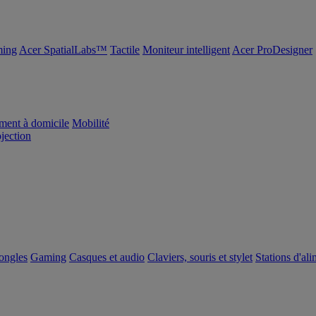
ing
Acer SpatialLabs™
Tactile
Moniteur intelligent
Acer ProDesigner
ement à domicile
Mobilité
ojection
dongles
Gaming
Casques et audio
Claviers, souris et stylet
Stations d'al