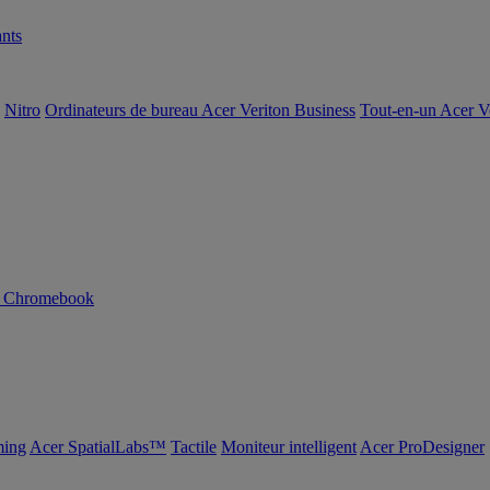
nts
Nitro
Ordinateurs de bureau Acer Veriton Business
Tout-en-un Acer V
n Chromebook
ing
Acer SpatialLabs™
Tactile
Moniteur intelligent
Acer ProDesigner