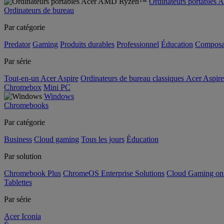
Ordinateurs portable
Ordinateurs de bureau
Par catégorie
Predator
Gaming
Produits durables
Professionnel
Éducation
Composa
Par série
Tout-en-un Acer Aspire
Ordinateurs de bureau classiques Acer Aspire
Chromebox
Mini PC
Windows
Chromebooks
Par catégorie
Business
Cloud gaming
Tous les jours
Éducation
Par solution
Chromebook Plus
ChromeOS Enterprise Solutions
Cloud Gaming o
Tablettes
Par série
Acer Iconia