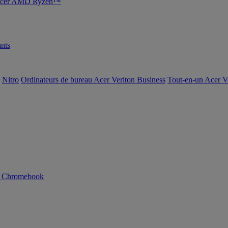
s Acer AMD Ryzen™
nts
Nitro
Ordinateurs de bureau Acer Veriton Business
Tout-en-un Acer V
n Chromebook