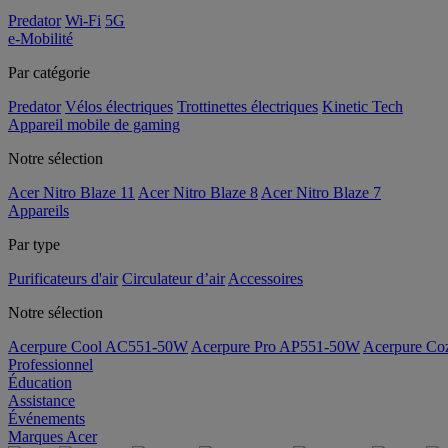
Predator
Wi-Fi
5G
e-Mobilité
Par catégorie
Predator
Vélos électriques
Trottinettes électriques
Kinetic Tech
Appareil mobile de gaming
Notre sélection
Acer Nitro Blaze 11
Acer Nitro Blaze 8
Acer Nitro Blaze 7
Appareils
Par type
Purificateurs d'air
Circulateur d’air
Accessoires
Notre sélection
Acerpure Cool AC551-50W
Acerpure Pro AP551-50W
Acerpure C
Professionnel
Éducation
Assistance
Événements
Marques Acer