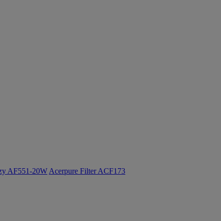
ozy AF551-20W
Acerpure Filter ACF173