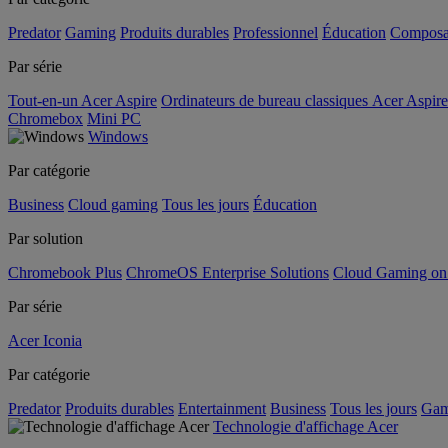
Predator
Gaming
Produits durables
Professionnel
Éducation
Composa
Par série
Tout-en-un Acer Aspire
Ordinateurs de bureau classiques Acer Aspire
Chromebox
Mini PC
Windows
Par catégorie
Business
Cloud gaming
Tous les jours
Éducation
Par solution
Chromebook Plus
ChromeOS Enterprise Solutions
Cloud Gaming o
Par série
Acer Iconia
Par catégorie
Predator
Produits durables
Entertainment
Business
Tous les jours
Gam
Technologie d'affichage Acer