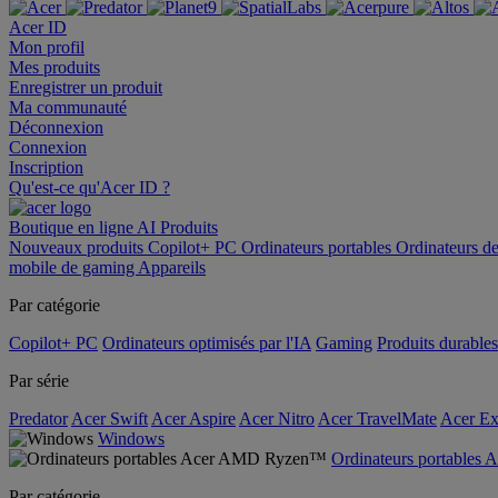
Acer ID
Mon profil
Mes produits
Enregistrer un produit
Ma communauté
Déconnexion
Connexion
Inscription
Qu'est-ce qu'Acer ID ?
Boutique en ligne
AI
Produits
Nouveaux produits
Copilot+ PC
Ordinateurs portables
Ordinateurs d
mobile de gaming
Appareils
Par catégorie
Copilot+ PC
Ordinateurs optimisés par l'IA
Gaming
Produits durables
Par série
Predator
Acer Swift
Acer Aspire
Acer Nitro
Acer TravelMate
Acer Ex
Windows
Ordinateurs portable
Par catégorie