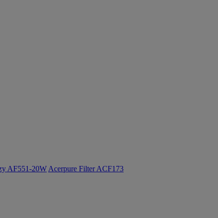
ozy AF551-20W
Acerpure Filter ACF173