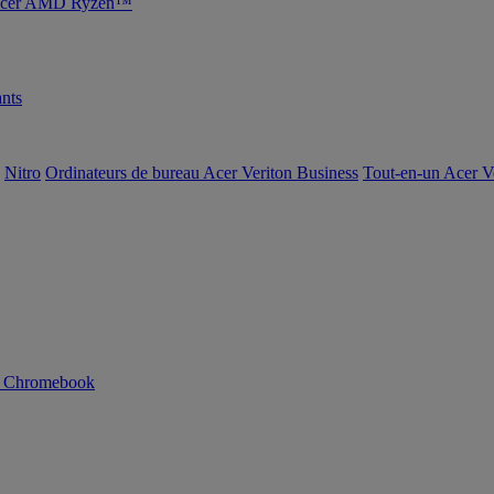
s Acer AMD Ryzen™
nts
Nitro
Ordinateurs de bureau Acer Veriton Business
Tout-en-un Acer V
n Chromebook