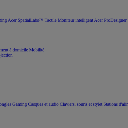
ing
Acer SpatialLabs™
Tactile
Moniteur intelligent
Acer ProDesigner
ement à domicile
Mobilité
ojection
dongles
Gaming
Casques et audio
Claviers, souris et stylet
Stations d'al