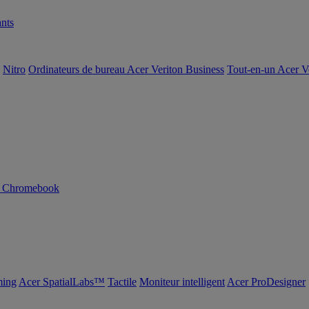
nts
Nitro
Ordinateurs de bureau Acer Veriton Business
Tout-en-un Acer V
n Chromebook
ing
Acer SpatialLabs™
Tactile
Moniteur intelligent
Acer ProDesigner