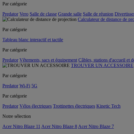
Par catégorie
Predator
Vero
Salle de classe
Grande salle
Salle de réunion
Divertiss
Calculateur de distance de pr
Par catégorie
Tableau blanc interactif et tactile
Par catégorie
Predator
Vêtements, sacs et équipement
Câbles, stations d'accueil et 
TROUVER UN ACCESSOIRE
Par catégorie
Predator
Wi-Fi
5G
Par catégorie
Predator
Vélos électriques
Trottinettes électriques
Kinetic Tech
Notre sélection
Acer Nitro Blaze 11
Acer Nitro Blaze 8
Acer Nitro Blaze 7