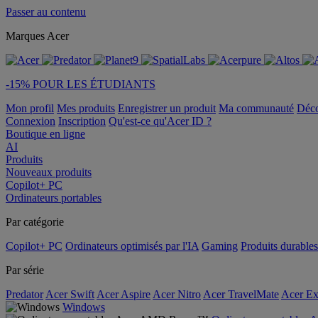
Passer au contenu
Marques Acer
-15% POUR LES ÉTUDIANTS
Mon profil
Mes produits
Enregistrer un produit
Ma communauté
Déc
Connexion
Inscription
Qu'est-ce qu'Acer ID ?
Boutique en ligne
AI
Produits
Nouveaux produits
Copilot+ PC
Ordinateurs portables
Par catégorie
Copilot+ PC
Ordinateurs optimisés par l'IA
Gaming
Produits durables
Par série
Predator
Acer Swift
Acer Aspire
Acer Nitro
Acer TravelMate
Acer Ex
Windows