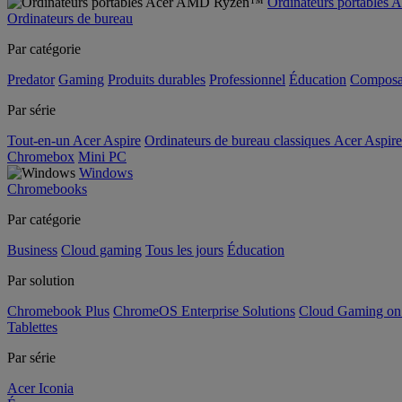
Ordinateurs portable
Ordinateurs de bureau
Par catégorie
Predator
Gaming
Produits durables
Professionnel
Éducation
Composa
Par série
Tout-en-un Acer Aspire
Ordinateurs de bureau classiques Acer Aspire
Chromebox
Mini PC
Windows
Chromebooks
Par catégorie
Business
Cloud gaming
Tous les jours
Éducation
Par solution
Chromebook Plus
ChromeOS Enterprise Solutions
Cloud Gaming o
Tablettes
Par série
Acer Iconia