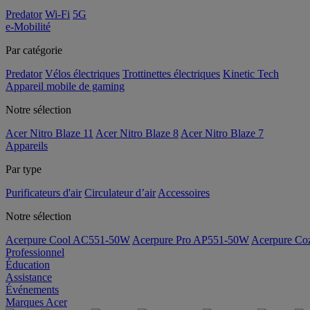
Predator
Wi-Fi
5G
e-Mobilité
Par catégorie
Predator
Vélos électriques
Trottinettes électriques
Kinetic Tech
Appareil mobile de gaming
Notre sélection
Acer Nitro Blaze 11
Acer Nitro Blaze 8
Acer Nitro Blaze 7
Appareils
Par type
Purificateurs d'air
Circulateur d’air
Accessoires
Notre sélection
Acerpure Cool AC551-50W
Acerpure Pro AP551-50W
Acerpure C
Professionnel
Éducation
Assistance
Événements
Marques Acer