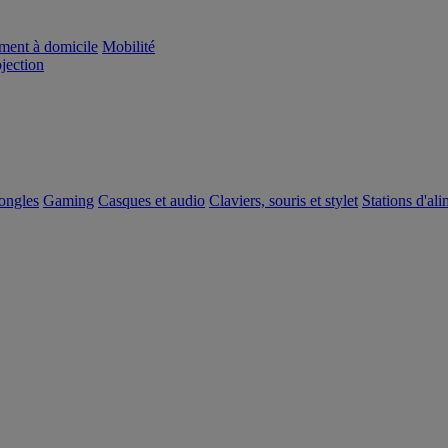
ement à domicile
Mobilité
ojection
dongles
Gaming
Casques et audio
Claviers, souris et stylet
Stations d'al