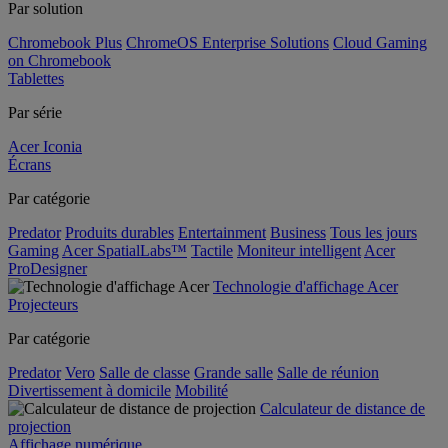
Par solution
Chromebook Plus
ChromeOS Enterprise Solutions
Cloud Gaming
on Chromebook
Tablettes
Par série
Acer Iconia
Écrans
Par catégorie
Predator
Produits durables
Entertainment
Business
Tous les jours
Gaming
Acer SpatialLabs™
Tactile
Moniteur intelligent
Acer
ProDesigner
Technologie d'affichage Acer
Projecteurs
Par catégorie
Predator
Vero
Salle de classe
Grande salle
Salle de réunion
Divertissement à domicile
Mobilité
Calculateur de distance de
projection
Affichage numérique