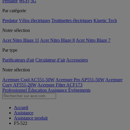
Predator
Wi-Fi
5G
Par catégorie
Predator
Vélos électriques
Trottinettes électriques
Kinetic Tech
Notre sélection
Acer Nitro Blaze 11
Acer Nitro Blaze 8
Acer Nitro Blaze 7
Par type
Purificateurs d'air
Circulateur d’air
Accessoires
Notre sélection
Acerpure Cool AC551-50W
Acerpure Pro AP551-50W
Acerpure
Cozy AF551-20W
Acerpure Filter ACF173
Professionnel
Éducation
Assistance
Événements
Accueil
Assistance
Assistance produit
F5-522