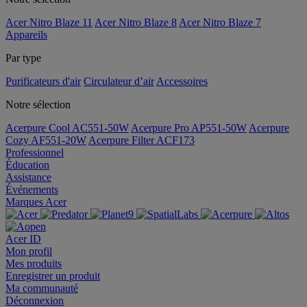
Acer Nitro Blaze 11
Acer Nitro Blaze 8
Acer Nitro Blaze 7
Appareils
Par type
Purificateurs d'air
Circulateur d’air
Accessoires
Notre sélection
Acerpure Cool AC551-50W
Acerpure Pro AP551-50W
Acerpure
Cozy AF551-20W
Acerpure Filter ACF173
Professionnel
Éducation
Assistance
Événements
Marques Acer
Acer ID
Mon profil
Mes produits
Enregistrer un produit
Ma communauté
Déconnexion