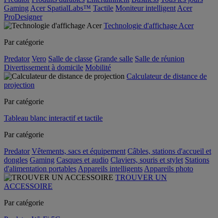
Gaming
Acer SpatialLabs™
Tactile
Moniteur intelligent
Acer
ProDesigner
Technologie d'affichage Acer
Par catégorie
Predator
Vero
Salle de classe
Grande salle
Salle de réunion
Divertissement à domicile
Mobilité
Calculateur de distance de
projection
Par catégorie
Tableau blanc interactif et tactile
Par catégorie
Predator
Vêtements, sacs et équipement
Câbles, stations d'accueil et
dongles
Gaming
Casques et audio
Claviers, souris et stylet
Stations
d'alimentation portables
Appareils intelligents
Appareils photo
TROUVER UN
ACCESSOIRE
Par catégorie