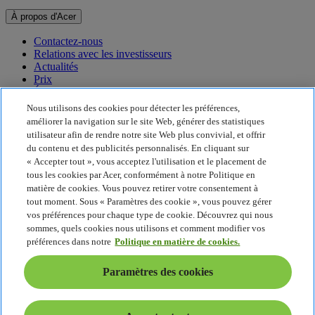
À propos d'Acer
Contactez-nous
Relations avec les investisseurs
Actualités
Prix
Événements
Nous utilisons des cookies pour détecter les préférences,
Développement durable
améliorer la navigation sur le site Web, générer des statistiques
utilisateur afin de rendre notre site Web plus convivial, et offrir
Développement durable
du contenu et des publicités personnalisés. En cliquant sur
« Accepter tout », vous acceptez l'utilisation et le placement de
Responsabilité sociale de l'entreprise
tous les cookies par Acer, conformément à notre Politique en
Empreinte carbone du produit
matière de cookies. Vous pouvez retirer votre consentement à
Project Humanity
tout moment. Sous « Paramètres des cookie », vous pouvez gérer
Earthion
vos préférences pour chaque type de cookie. Découvrez qui nous
Politique de confidentialité
sommes, quels cookies nous utilisons et comment modifier vos
Politique en matière de cookies
préférences dans notre
Politique en matière de cookies.
Mentions légales
Informations légales supplémentaires
Paramètres des cookies
Politique en matière d'accessibilité
Paramètres des cookies
France - Français