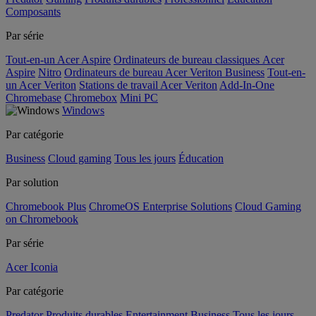
Composants
Par série
Tout-en-un Acer Aspire
Ordinateurs de bureau classiques Acer
Aspire
Nitro
Ordinateurs de bureau Acer Veriton Business
Tout-en-
un Acer Veriton
Stations de travail Acer Veriton
Add-In-One
Chromebase
Chromebox
Mini PC
Windows
Par catégorie
Business
Cloud gaming
Tous les jours
Éducation
Par solution
Chromebook Plus
ChromeOS Enterprise Solutions
Cloud Gaming
on Chromebook
Par série
Acer Iconia
Par catégorie
Predator
Produits durables
Entertainment
Business
Tous les jours