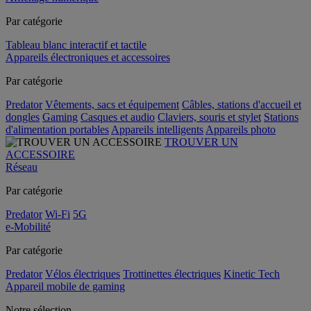
Par catégorie
Tableau blanc interactif et tactile
Appareils électroniques et accessoires
Par catégorie
Predator
Vêtements, sacs et équipement
Câbles, stations d'accueil et
dongles
Gaming
Casques et audio
Claviers, souris et stylet
Stations
d'alimentation portables
Appareils intelligents
Appareils photo
TROUVER UN
ACCESSOIRE
Réseau
Par catégorie
Predator
Wi-Fi
5G
e-Mobilité
Par catégorie
Predator
Vélos électriques
Trottinettes électriques
Kinetic Tech
Appareil mobile de gaming
Notre sélection