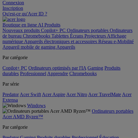
Connexion
Inscription
Qu'est-ce qu'Acer ID ?
Boutique en ligne
AI
Produits
Nouveaux produits
Copilot+ PC
Ordinateurs portables
Ordinateurs
de bureau
Chromebooks
Tablettes
Écrans
Projecteurs
Affichage
numérique
Appareils électroniques et accessoires
Réseau
e-Mobilité
Appareil mobile de gaming
Appareils
Par catégorie
Copilot+ PC
Ordinateurs optimisés par l'IA
Gaming
Produits
durables
Professionnel
Apprendre
Chromebooks
Par série
Predator
Acer Swift
Acer Aspire
Acer Nitro
Acer TravelMate
Acer
Extensa
Windows
Ordinateurs portables
Acer AMD Ryzen™
Par catégorie
Predator
Gaming
Produits durables
Professionnel
Éducation