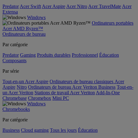
Predator
Acer Swift
Acer Aspire
Acer Nitro
Acer TravelMate
Acer
Extensa
Windows
Ordinateurs portables
Acer AMD Ryzen™
Ordinateurs de bureau
Par catégorie
Predator
Gaming
Produits durables
Professionnel
Éducation
Composants
Par série
Tout-en-un Acer Aspire
Ordinateurs de bureau classiques Acer
Aspire
Nitro
Ordinateurs de bureau Acer Veriton Business
Tout-en-
un Acer Veriton
Stations de travail Acer Veriton
Add-In-One
Chromebase
Chromebox
Mini PC
Windows
Chromebooks
Par catégorie
Business
Cloud gaming
Tous les jours
Éducation