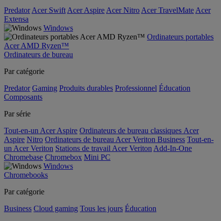
Predator
Acer Swift
Acer Aspire
Acer Nitro
Acer TravelMate
Acer
Extensa
Windows
Ordinateurs portables
Acer AMD Ryzen™
Ordinateurs de bureau
Par catégorie
Predator
Gaming
Produits durables
Professionnel
Éducation
Composants
Par série
Tout-en-un Acer Aspire
Ordinateurs de bureau classiques Acer
Aspire
Nitro
Ordinateurs de bureau Acer Veriton Business
Tout-en-
un Acer Veriton
Stations de travail Acer Veriton
Add-In-One
Chromebase
Chromebox
Mini PC
Windows
Chromebooks
Par catégorie
Business
Cloud gaming
Tous les jours
Éducation