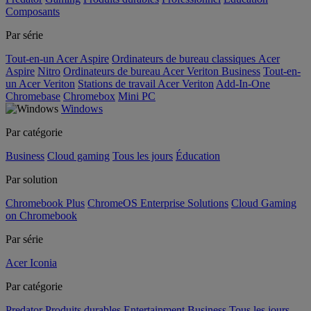
Composants
Par série
Tout-en-un Acer Aspire
Ordinateurs de bureau classiques Acer
Aspire
Nitro
Ordinateurs de bureau Acer Veriton Business
Tout-en-
un Acer Veriton
Stations de travail Acer Veriton
Add-In-One
Chromebase
Chromebox
Mini PC
Windows
Par catégorie
Business
Cloud gaming
Tous les jours
Éducation
Par solution
Chromebook Plus
ChromeOS Enterprise Solutions
Cloud Gaming
on Chromebook
Par série
Acer Iconia
Par catégorie
Predator
Produits durables
Entertainment
Business
Tous les jours