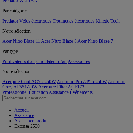
Predator
Wi-Fi
5G
Par catégorie
Predator
Vélos électriques
Trottinettes électriques
Kinetic Tech
Notre sélection
Acer Nitro Blaze 11
Acer Nitro Blaze 8
Acer Nitro Blaze 7
Par type
Purificateurs d'air
Circulateur d’air
Accessoires
Notre sélection
Acerpure Cool AC551-50W
Acerpure Pro AP551-50W
Acerpure
Cozy AF551-20W
Acerpure Filter ACF173
Professionnel
Éducation
Assistance
Événements
Accueil
Assistance
Assistance produit
Extensa 2530