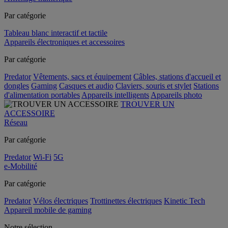
Par catégorie
Tableau blanc interactif et tactile
Appareils électroniques et accessoires
Par catégorie
Predator
Vêtements, sacs et équipement
Câbles, stations d'accueil et
dongles
Gaming
Casques et audio
Claviers, souris et stylet
Stations
d'alimentation portables
Appareils intelligents
Appareils photo
TROUVER UN
ACCESSOIRE
Réseau
Par catégorie
Predator
Wi-Fi
5G
e-Mobilité
Par catégorie
Predator
Vélos électriques
Trottinettes électriques
Kinetic Tech
Appareil mobile de gaming
Notre sélection