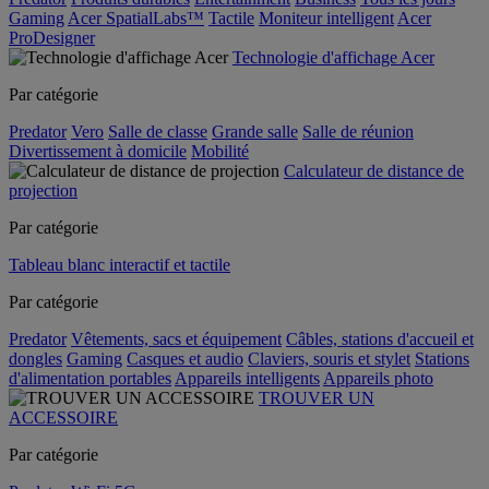
Gaming
Acer SpatialLabs™
Tactile
Moniteur intelligent
Acer
ProDesigner
Technologie d'affichage Acer
Par catégorie
Predator
Vero
Salle de classe
Grande salle
Salle de réunion
Divertissement à domicile
Mobilité
Calculateur de distance de
projection
Par catégorie
Tableau blanc interactif et tactile
Par catégorie
Predator
Vêtements, sacs et équipement
Câbles, stations d'accueil et
dongles
Gaming
Casques et audio
Claviers, souris et stylet
Stations
d'alimentation portables
Appareils intelligents
Appareils photo
TROUVER UN
ACCESSOIRE
Par catégorie