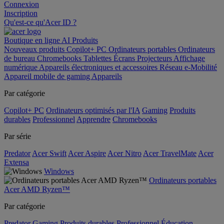
Connexion
Inscription
Qu'est-ce qu'Acer ID ?
Boutique en ligne
AI
Produits
Nouveaux produits
Copilot+ PC
Ordinateurs portables
Ordinateurs
de bureau
Chromebooks
Tablettes
Écrans
Projecteurs
Affichage
numérique
Appareils électroniques et accessoires
Réseau
e-Mobilité
Appareil mobile de gaming
Appareils
Par catégorie
Copilot+ PC
Ordinateurs optimisés par l'IA
Gaming
Produits
durables
Professionnel
Apprendre
Chromebooks
Par série
Predator
Acer Swift
Acer Aspire
Acer Nitro
Acer TravelMate
Acer
Extensa
Windows
Ordinateurs portables
Acer AMD Ryzen™
Par catégorie
Predator
Gaming
Produits durables
Professionnel
Éducation