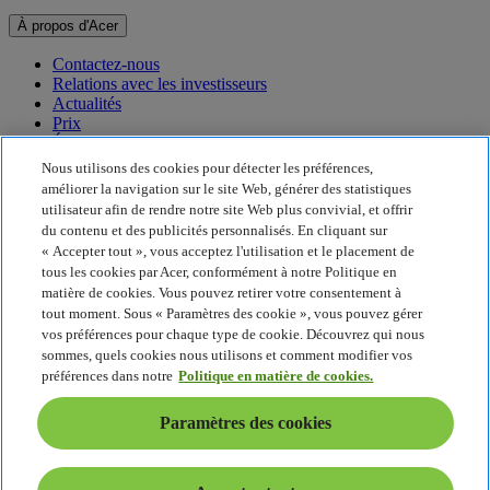
À propos d'Acer
Contactez-nous
Relations avec les investisseurs
Actualités
Prix
Événements
Nous utilisons des cookies pour détecter les préférences,
Développement durable
améliorer la navigation sur le site Web, générer des statistiques
utilisateur afin de rendre notre site Web plus convivial, et offrir
Développement durable
du contenu et des publicités personnalisés. En cliquant sur
« Accepter tout », vous acceptez l'utilisation et le placement de
Responsabilité sociale de l'entreprise
tous les cookies par Acer, conformément à notre Politique en
Empreinte carbone du produit
matière de cookies. Vous pouvez retirer votre consentement à
Project Humanity
tout moment. Sous « Paramètres des cookie », vous pouvez gérer
Earthion
vos préférences pour chaque type de cookie. Découvrez qui nous
Politique de confidentialité
sommes, quels cookies nous utilisons et comment modifier vos
Politique en matière de cookies
préférences dans notre
Politique en matière de cookies.
Mentions légales
Informations légales supplémentaires
Paramètres des cookies
Politique en matière d'accessibilité
Paramètres des cookies
France - Français