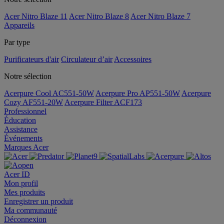
Acer Nitro Blaze 11
Acer Nitro Blaze 8
Acer Nitro Blaze 7
Appareils
Par type
Purificateurs d'air
Circulateur d’air
Accessoires
Notre sélection
Acerpure Cool AC551-50W
Acerpure Pro AP551-50W
Acerpure
Cozy AF551-20W
Acerpure Filter ACF173
Professionnel
Éducation
Assistance
Événements
Marques Acer
Acer ID
Mon profil
Mes produits
Enregistrer un produit
Ma communauté
Déconnexion