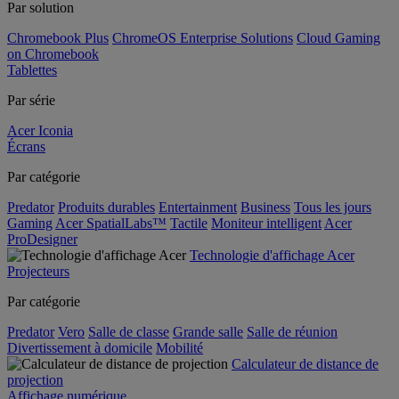
Par solution
Chromebook Plus
ChromeOS Enterprise Solutions
Cloud Gaming
on Chromebook
Tablettes
Par série
Acer Iconia
Écrans
Par catégorie
Predator
Produits durables
Entertainment
Business
Tous les jours
Gaming
Acer SpatialLabs™
Tactile
Moniteur intelligent
Acer
ProDesigner
Technologie d'affichage Acer
Projecteurs
Par catégorie
Predator
Vero
Salle de classe
Grande salle
Salle de réunion
Divertissement à domicile
Mobilité
Calculateur de distance de
projection
Affichage numérique