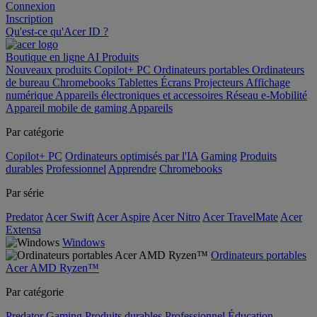
Connexion
Inscription
Qu'est-ce qu'Acer ID ?
Boutique en ligne
AI
Produits
Nouveaux produits
Copilot+ PC
Ordinateurs portables
Ordinateurs
de bureau
Chromebooks
Tablettes
Écrans
Projecteurs
Affichage
numérique
Appareils électroniques et accessoires
Réseau
e-Mobilité
Appareil mobile de gaming
Appareils
Par catégorie
Copilot+ PC
Ordinateurs optimisés par l'IA
Gaming
Produits
durables
Professionnel
Apprendre
Chromebooks
Par série
Predator
Acer Swift
Acer Aspire
Acer Nitro
Acer TravelMate
Acer
Extensa
Windows
Ordinateurs portables
Acer AMD Ryzen™
Par catégorie
Predator
Gaming
Produits durables
Professionnel
Éducation