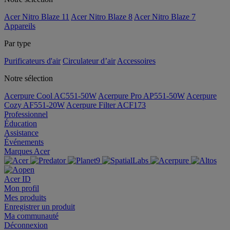
Acer Nitro Blaze 11
Acer Nitro Blaze 8
Acer Nitro Blaze 7
Appareils
Par type
Purificateurs d'air
Circulateur d’air
Accessoires
Notre sélection
Acerpure Cool AC551-50W
Acerpure Pro AP551-50W
Acerpure
Cozy AF551-20W
Acerpure Filter ACF173
Professionnel
Éducation
Assistance
Événements
Marques Acer
Acer ID
Mon profil
Mes produits
Enregistrer un produit
Ma communauté
Déconnexion