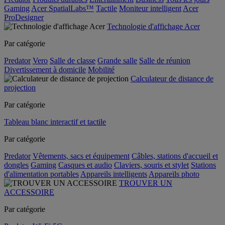
Gaming
Acer SpatialLabs™
Tactile
Moniteur intelligent
Acer
ProDesigner
Technologie d'affichage Acer
Par catégorie
Predator
Vero
Salle de classe
Grande salle
Salle de réunion
Divertissement à domicile
Mobilité
Calculateur de distance de
projection
Par catégorie
Tableau blanc interactif et tactile
Par catégorie
Predator
Vêtements, sacs et équipement
Câbles, stations d'accueil et
dongles
Gaming
Casques et audio
Claviers, souris et stylet
Stations
d'alimentation portables
Appareils intelligents
Appareils photo
TROUVER UN
ACCESSOIRE
Par catégorie