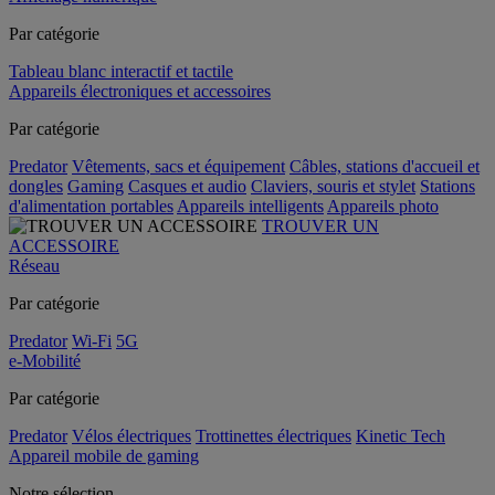
Par catégorie
Tableau blanc interactif et tactile
Appareils électroniques et accessoires
Par catégorie
Predator
Vêtements, sacs et équipement
Câbles, stations d'accueil et
dongles
Gaming
Casques et audio
Claviers, souris et stylet
Stations
d'alimentation portables
Appareils intelligents
Appareils photo
TROUVER UN
ACCESSOIRE
Réseau
Par catégorie
Predator
Wi-Fi
5G
e-Mobilité
Par catégorie
Predator
Vélos électriques
Trottinettes électriques
Kinetic Tech
Appareil mobile de gaming
Notre sélection