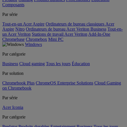
Composants
Par série
Tout-en-un Acer Aspire
Ordinateurs de bureau classiques Acer
Aspire
Nitro
Ordinateurs de bureau Acer Veriton Business
Tout-en-
un Acer Veriton
Stations de travail Acer Veriton
Add-In-One
Chromebase
Chromebox
Mini PC
Windows
Par catégorie
Business
Cloud gaming
Tous les jours
Éducation
Par solution
Chromebook Plus
ChromeOS Enterprise Solutions
Cloud Gaming
on Chromebook
Par série
Acer Iconia
Par catégorie
Predator
Produits durables
Entertainment
Business
Tous les jours