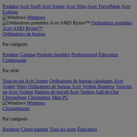
Predator
Acer Swift
Acer Aspire
Acer Nitro
Acer TravelMate
Acer
Extensa
Windows
Ordinateurs portables
Acer AMD Ryzen™
Ordinateurs de bureau
Par catégorie
Predator
Gaming
Produits durables
Professionnel
Éducation
Composants
Par série
Tout-en-un Acer Aspire
Ordinateurs de bureau classiques Acer
Aspire
Nitro
Ordinateurs de bureau Acer Veriton Business
Tout-en-
un Acer Veriton
Stations de travail Acer Veriton
Add-In-One
Chromebase
Chromebox
Mini PC
Windows
Chromebooks
Par catégorie
Business
Cloud gaming
Tous les jours
Éducation