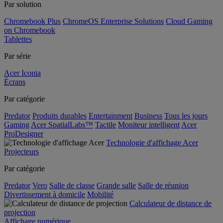
Par solution
Chromebook Plus
ChromeOS Enterprise Solutions
Cloud Gaming
on Chromebook
Tablettes
Par série
Acer Iconia
Écrans
Par catégorie
Predator
Produits durables
Entertainment
Business
Tous les jours
Gaming
Acer SpatialLabs™
Tactile
Moniteur intelligent
Acer
ProDesigner
Technologie d'affichage Acer
Projecteurs
Par catégorie
Predator
Vero
Salle de classe
Grande salle
Salle de réunion
Divertissement à domicile
Mobilité
Calculateur de distance de
projection
Affichage numérique