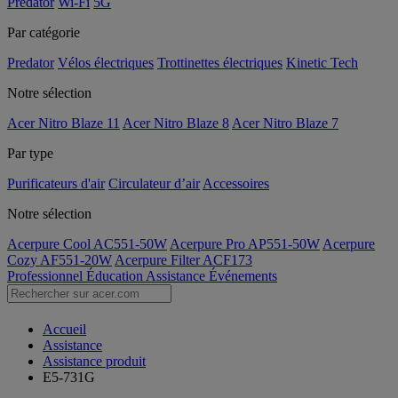
Predator
Wi-Fi
5G
Par catégorie
Predator
Vélos électriques
Trottinettes électriques
Kinetic Tech
Notre sélection
Acer Nitro Blaze 11
Acer Nitro Blaze 8
Acer Nitro Blaze 7
Par type
Purificateurs d'air
Circulateur d’air
Accessoires
Notre sélection
Acerpure Cool AC551-50W
Acerpure Pro AP551-50W
Acerpure
Cozy AF551-20W
Acerpure Filter ACF173
Professionnel
Éducation
Assistance
Événements
Accueil
Assistance
Assistance produit
E5-731G