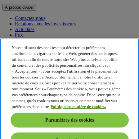
À propos d'Acer
Contactez-nous
Relations avec les investisseurs
Actualités
Prix
Événements
Nous utilisons des cookies pour détecter les préférences,
Développement durable
améliorer la navigation sur le site Web, générer des statistiques
utilisateur afin de rendre notre site Web plus convivial, et offrir
Développement durable
du contenu et des publicités personnalisés. En cliquant sur
« Accepter tout », vous acceptez l'utilisation et le placement de
Responsabilité sociale de l'entreprise
tous les cookies par Acer, conformément à notre Politique en
Empreinte carbone du produit
matière de cookies. Vous pouvez retirer votre consentement à
Project Humanity
tout moment. Sous « Paramètres des cookie », vous pouvez gérer
Earthion
vos préférences pour chaque type de cookie. Découvrez qui nous
Politique de confidentialité
sommes, quels cookies nous utilisons et comment modifier vos
Politique en matière de cookies
préférences dans notre
Politique en matière de cookies.
Mentions légales
Informations légales supplémentaires
Paramètres des cookies
Politique en matière d'accessibilité
Paramètres des cookies
France - Français