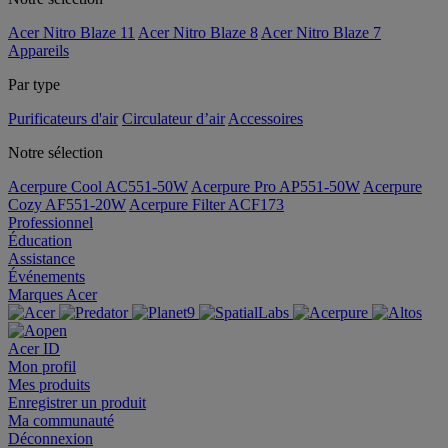
Acer Nitro Blaze 11
Acer Nitro Blaze 8
Acer Nitro Blaze 7
Appareils
Par type
Purificateurs d'air
Circulateur d’air
Accessoires
Notre sélection
Acerpure Cool AC551-50W
Acerpure Pro AP551-50W
Acerpure
Cozy AF551-20W
Acerpure Filter ACF173
Professionnel
Éducation
Assistance
Événements
Marques Acer
Acer ID
Mon profil
Mes produits
Enregistrer un produit
Ma communauté
Déconnexion