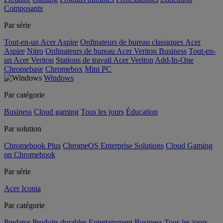
Composants
Par série
Tout-en-un Acer Aspire
Ordinateurs de bureau classiques Acer
Aspire
Nitro
Ordinateurs de bureau Acer Veriton Business
Tout-en-
un Acer Veriton
Stations de travail Acer Veriton
Add-In-One
Chromebase
Chromebox
Mini PC
Windows
Par catégorie
Business
Cloud gaming
Tous les jours
Éducation
Par solution
Chromebook Plus
ChromeOS Enterprise Solutions
Cloud Gaming
on Chromebook
Par série
Acer Iconia
Par catégorie
Predator
Produits durables
Entertainment
Business
Tous les jours