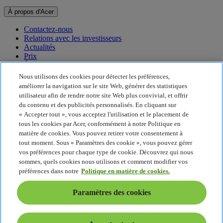
À propos d'Acer
Contactez-nous
Relations avec les investisseurs
Actualités
Prix
Événements
Nous utilisons des cookies pour détecter les préférences,
Développement durable
améliorer la navigation sur le site Web, générer des statistiques
utilisateur afin de rendre notre site Web plus convivial, et offrir
Développement durable
du contenu et des publicités personnalisés. En cliquant sur
« Accepter tout », vous acceptez l'utilisation et le placement de
Responsabilité sociale de l'entreprise
tous les cookies par Acer, conformément à notre Politique en
Empreinte carbone du produit
matière de cookies. Vous pouvez retirer votre consentement à
Project Humanity
tout moment. Sous « Paramètres des cookie », vous pouvez gérer
Earthion
vos préférences pour chaque type de cookie. Découvrez qui nous
Politique de confidentialité
sommes, quels cookies nous utilisons et comment modifier vos
Politique en matière de cookies
préférences dans notre
Politique en matière de cookies.
Mentions légales
Informations légales supplémentaires
Paramètres des cookies
Politique en matière d'accessibilité
Paramètres des cookies
France - Français