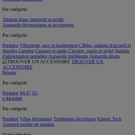
Par catégorie
Tableau blanc interactif et tactile
Appareils électroniques et accessoires
Par catégorie
Predator
Vêtements, sacs et équipement
Câbles, stations d'accueil et
dongles
Gaming
Casques et audio
Claviers, souris et stylet
Stations
d'alimentation portables
Appareils intelligents
Appareils photo
TROUVER UN
ACCESSOIRE
Réseau
Par catégorie
Predator
Wi-Fi
5G
e-Mobilité
Par catégorie
Predator
Vélos électriques
Trottinettes électriques
Kinetic Tech
Appareil mobile de gaming
Notre sélection