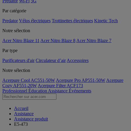
Predator
Wi-Fi
5G
Par catégorie
Predator
Vélos électriques
Trottinettes électriques
Kinetic Tech
Notre sélection
Acer Nitro Blaze 11
Acer Nitro Blaze 8
Acer Nitro Blaze 7
Par type
Purificateurs d'air
Circulateur d’air
Accessoires
Notre sélection
Acerpure Cool AC551-50W
Acerpure Pro AP551-50W
Acerpure
Cozy AF551-20W
Acerpure Filter ACF173
Professionnel
Éducation
Assistance
Événements
Accueil
Assistance
Assistance produit
E5-473