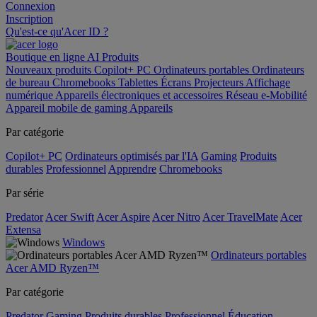
Connexion
Inscription
Qu'est-ce qu'Acer ID ?
Boutique en ligne
AI
Produits
Nouveaux produits
Copilot+ PC
Ordinateurs portables
Ordinateurs
de bureau
Chromebooks
Tablettes
Écrans
Projecteurs
Affichage
numérique
Appareils électroniques et accessoires
Réseau
e-Mobilité
Appareil mobile de gaming
Appareils
Par catégorie
Copilot+ PC
Ordinateurs optimisés par l'IA
Gaming
Produits
durables
Professionnel
Apprendre
Chromebooks
Par série
Predator
Acer Swift
Acer Aspire
Acer Nitro
Acer TravelMate
Acer
Extensa
Windows
Ordinateurs portables
Acer AMD Ryzen™
Par catégorie
Predator
Gaming
Produits durables
Professionnel
Éducation