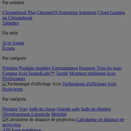
Par solution
Chromebook Plus
ChromeOS Enterprise Solutions
Cloud Gaming
on Chromebook
Tablettes
Par série
Acer Iconia
Écrans
Par catégorie
Predator
Produits durables
Entertainment
Business
Tous les jours
Gaming
Acer SpatialLabs™
Tactile
Moniteur intelligent
Acer
ProDesigner
Technologie d'affichage Acer
Projecteurs
Par catégorie
Predator
Vero
Salle de classe
Grande salle
Salle de réunion
Divertissement à domicile
Mobilité
Calculateur de distance de
projection
Affichage numérique