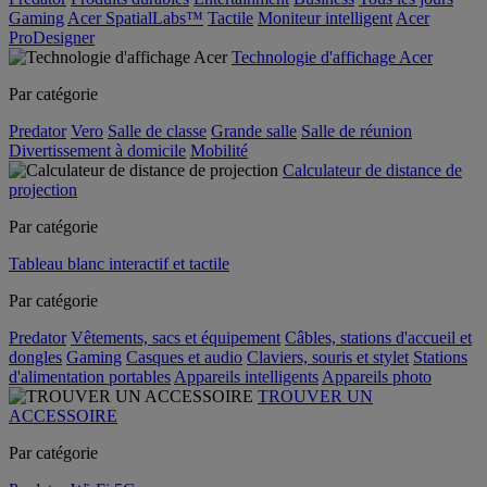
Gaming
Acer SpatialLabs™
Tactile
Moniteur intelligent
Acer
ProDesigner
Technologie d'affichage Acer
Par catégorie
Predator
Vero
Salle de classe
Grande salle
Salle de réunion
Divertissement à domicile
Mobilité
Calculateur de distance de
projection
Par catégorie
Tableau blanc interactif et tactile
Par catégorie
Predator
Vêtements, sacs et équipement
Câbles, stations d'accueil et
dongles
Gaming
Casques et audio
Claviers, souris et stylet
Stations
d'alimentation portables
Appareils intelligents
Appareils photo
TROUVER UN
ACCESSOIRE
Par catégorie