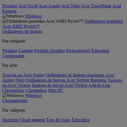
Predator
Acer Swift
Acer Aspire
Acer Nitro
Acer TravelMate
Acer
Extensa
Windows
Ordinateurs portables
Acer AMD Ryzen™
Ordinateurs de bureau
Par catégorie
Predator
Gaming
Produits durables
Professionnel
Éducation
Composants
Par série
Tout-en-un Acer Aspire
Ordinateurs de bureau classiques Acer
Aspire
Nitro
Ordinateurs de bureau Acer Veriton Business
Tout-en-
un Acer Veriton
Stations de travail Acer Veriton
Add-In-One
Chromebase
Chromebox
Mini PC
Windows
Chromebooks
Par catégorie
Business
Cloud gaming
Tous les jours
Éducation